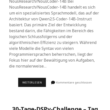
NousResearch/NousCoder-14B Bei
NousResearch/NousCoder-14B handelt es sich
um ein spezialisiertes Sprachmodell, das auf der
Architektur von Qwen2.5-Coder-14B-Instruct
basiert. Das primäre Ziel der Entwicklung
bestand darin, die Fähigkeiten im Bereich des
logischen Schlussfolgerns und der
algorithmischen Effizienz zu steigern. Während
viele Modelle die Syntax von vielen
Programmiersprachen beherrschen, liegt der
Fokus hier auf der Bewältigung von Aufgaben,
die normalerweise…
NOUSRESEARCH/NOUSCODER-
WEITERLESEN
Kommentare geschlossen
14B:
EIN
LEISTUNGSSTARKES
OPEN-
SOURCE-
MODELL
30-Tage-DSPy-Challenge – Tag
FÜR