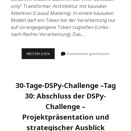
only“ Transformer-Architektur mit kausaler
Attention (Causal Masking). In einem kausalen
Modell darf ein Token bei der Verarbeitung nur
auf vorangegangene Token zugreifen (Links-
nach-Rechts-Verarbeitung). Das…
PROMPT
WEITERLESEN
Kommentare geschlossen
REPETITION:
EINFACHE
PERFORMANCE-
STEIGERUNG
FÜR
LLMS
30-Tage-DSPy-Challenge –Tag
OHNE
REASONING
30: Abschluss der DSPy-
Challenge –
Projektpräsentation und
strategischer Ausblick