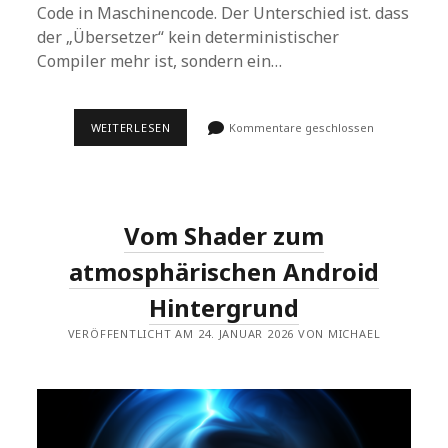
Code in Maschinencode. Der Unterschied ist. dass
der „Übersetzer“ kein deterministischer
Compiler mehr ist, sondern ein…
VIBE-
WEITERLESEN
Kommentare geschlossen
CODING
IM
GOOGLE
AI
STUDIO:
„LYRICLENS“
Vom Shader zum
atmosphärischen Android
Hintergrund
VERÖFFENTLICHT AM 24. JANUAR 2026 VON MICHAEL