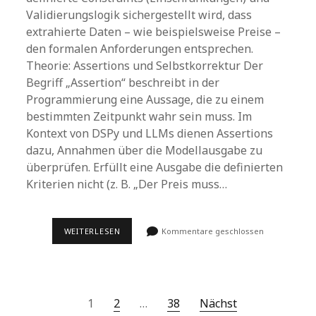
Validierungslogik sichergestellt wird, dass
extrahierte Daten – wie beispielsweise Preise –
den formalen Anforderungen entsprechen.
Theorie: Assertions und Selbstkorrektur Der
Begriff „Assertion“ beschreibt in der
Programmierung eine Aussage, die zu einem
bestimmten Zeitpunkt wahr sein muss. Im
Kontext von DSPy und LLMs dienen Assertions
dazu, Annahmen über die Modellausgabe zu
überprüfen. Erfüllt eine Ausgabe die definierten
Kriterien nicht (z. B. „Der Preis muss…
30
WEITERLESEN
Kommentare geschlossen
TAGE
DSPY-
CHALLENGE
–
TAG
24:
Seitennummerierung
1
2
…
38
Nächst
DSPY
ASSERTIONS