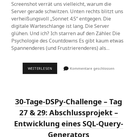
Screenshot verrät uns vielleicht, warum die
Server gerade schwitzen. Unten rechts blitzt uns
verheißungsvoll „Sonnet 4.5“ entgegen. Die
digitale Warteschlange ist lang. Die Server
glühen. Und ich? Ich starren auf den Zähler. Die
Psychologie des Countdowns Es gibt kaum etwas
Spannenderes (und Frustrierenderes) als…
DAUERT
WEITERLESEN
Kommentare geschlossen
LÄNGER
ALS
GEWÖHNLICH.
VERSUCHE
ES
GLEICH
30-Tage-DSPy-Challenge – Tag
ERNEUT
(VERSUCH
10
27 & 29: Abschlussprojekt –
VON
10)
Entwicklung eines SQL-Query-
Generators