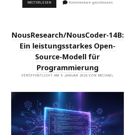
30-
WEITERLESEN
Kommentare geschlossen
TAGE-
DSPY-
CHALLENGE
–
TAG
27
NousResearch/NousCoder-14B:
&
29:
ABSCHLUSSPROJEKT
Ein leistungsstarkes Open-
–
ENTWICKLUNG
Source-Modell für
EINES
SQL-
Programmierung
QUERY-
GENERATORS
VERÖFFENTLICHT AM 9. JANUAR 2026 VON MICHAEL