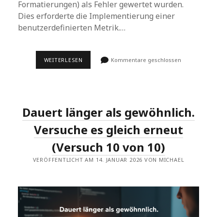
Formatierungen) als Fehler gewertet wurden.
Dies erforderte die Implementierung einer
benutzerdefinierten Metrik.…
30-
WEITERLESEN
Kommentare geschlossen
TAGE-
DSPY-
CHALLENGE
–
TAG
30:
Dauert länger als gewöhnlich.
ABSCHLUSS
DER
DSPY-
Versuche es gleich erneut
CHALLENGE
–
(Versuch 10 von 10)
PROJEKTPRÄSENTATION
UND
VERÖFFENTLICHT AM 14. JANUAR 2026 VON MICHAEL
STRATEGISCHER
AUSBLICK