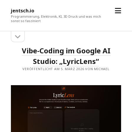
Menü
jentsch.io
öffne
Programmierung, Elektronik, KI, 3D Druck und was mich
sonst so fasziniert
Seitenleiste
Sidebar
öffnen
jentsch.io
Vibe-Coding im Google AI
Beiträge
Studio: „LyricLens“
VERÖFFENTLICHT AM 5. MÄRZ 2026 VON MICHAEL