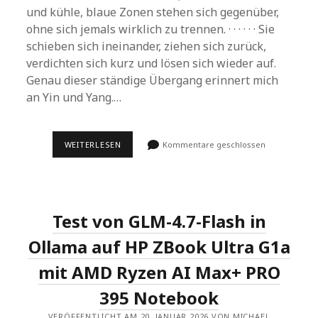
und kühle, blaue Zonen stehen sich gegenüber,
ohne sich jemals wirklich zu trennen. · · · · · · Sie
schieben sich ineinander, ziehen sich zurück,
verdichten sich kurz und lösen sich wieder auf.
Genau dieser ständige Übergang erinnert mich
an Yin und Yang.…
VOM
WEITERLESEN
Kommentare geschlossen
SHADER
ZUM
ATMOSPHÄRISCHEN
ANDROID
HINTERGRUND
Test von GLM-4.7-Flash in
Ollama auf HP ZBook Ultra G1a
mit AMD Ryzen AI Max+ PRO
395 Notebook
VERÖFFENTLICHT AM 20. JANUAR 2026 VON MICHAEL