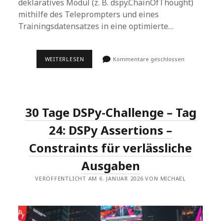
deklaratives Modul (z. B. dspy.ChainOfThought)
mithilfe des Teleprompters und eines
Trainingsdatensatzes in eine optimierte…
30-
WEITERLESEN
Kommentare geschlossen
TAGE-
DSPY-
CHALLENGE
–
TAG
25
30 Tage DSPy-Challenge – Tag
&
26:
DAS
24: DSPy Assertions –
KOMPILIERTE
PROGRAMM
Constraints für verlässliche
–
VON
Ausgaben
DER
ENTWICKLUNG
ZUR
VERÖFFENTLICHT AM 6. JANUAR 2026 VON MICHAEL
PRODUKTION