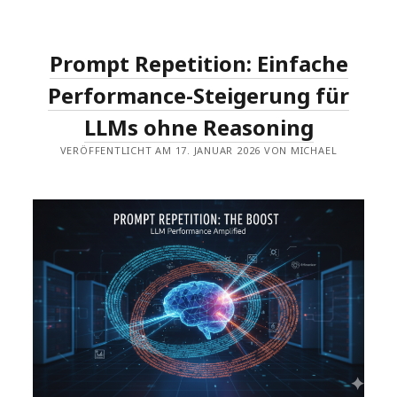
4.7-
FLASH
IN
OLLAMA
Prompt Repetition: Einfache
AUF
HP
ZBOOK
Performance-Steigerung für
ULTRA
G1A
LLMs ohne Reasoning
MIT
AMD
VERÖFFENTLICHT AM 17. JANUAR 2026 VON MICHAEL
RYZEN
AI
MAX+
PRO
395
NOTEBOOK