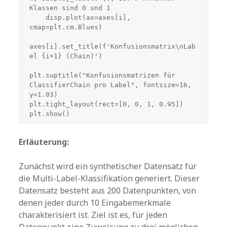
Klassen sind 0 und 1

    disp.plot(ax=axes[i], 
cmap=plt.cm.Blues)

axes[i].set_title(f'Konfusionsmatrix\nLab
el {i+1} (Chain)')

plt.suptitle("Konfusionsmatrizen für 
ClassifierChain pro Label", fontsize=16, 
y=1.03)

plt.tight_layout(rect=[0, 0, 1, 0.95])

plt.show()
Erläuterung:
Zunächst wird ein synthetischer Datensatz für
die Multi-Label-Klassifikation generiert. Dieser
Datensatz besteht aus 200 Datenpunkten, von
denen jeder durch 10 Eingabemerkmale
charakterisiert ist. Ziel ist es, für jeden