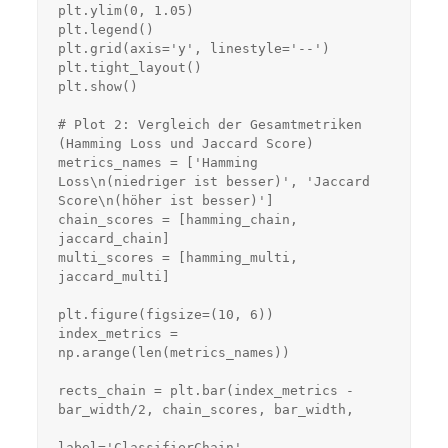
plt.ylim(0, 1.05)

plt.legend()

plt.grid(axis='y', linestyle='--')

plt.tight_layout()

plt.show()

# Plot 2: Vergleich der Gesamtmetriken 
(Hamming Loss und Jaccard Score)

metrics_names = ['Hamming 
Loss\n(niedriger ist besser)', 'Jaccard 
Score\n(höher ist besser)']

chain_scores = [hamming_chain, 
jaccard_chain]

multi_scores = [hamming_multi, 
jaccard_multi]

plt.figure(figsize=(10, 6))

index_metrics = 
np.arange(len(metrics_names))

rects_chain = plt.bar(index_metrics - 
bar_width/2, chain_scores, bar_width,

label='ClassifierChain', 