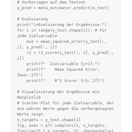
# Vorhersagen auf dem Testset

y_pred = meta_estimator.predict(X_test)

# Evaluierung 

print("\nEvaluierung der Ergebnisse:")

for i in range(y_test.shape[1]): # Für 
jede Zielvariable

    mse = mean_squared_error(y_test[:, 
i], y_pred[:, i])

    r2 = r2_score(y_test[:, i], y_pred[:, 
i])

    print(f"  Zielvariable {i+1}:")

    print(f"    Mean Squared Error: 
{mse:.2f}")

    print(f"    R^2 Score: {r2:.2f}")

# Visualisierung der Ergebnisse mit 
Matplotlib

# Scatter-Plot für jede Zielvariable, der 
die wahren Werte gegen die vorhergesagten 
Werte zeigt.

n_targets = y_test.shape[1]

fig, axes = plt.subplots(1, n_targets, 
figsize=(5 * n_targets, 5), sharey=False) 