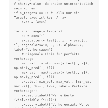
# sharey=False, da Skalen unterschiedlich 
sein können

if n_targets == 1: # Falls nur ein 
Target, axes ist kein Array

    axes = [axes]

for i in range(n_targets):

    ax = axes[i]

    ax.scatter(y_test[:, i], y_pred[:, 
i], edgecolors=(0, 0, 0), alpha=0.7, 
label='Vorhersagen')

    # Diagonale Linie für perfekte 
Vorhersage

    min_val = min(np.min(y_test[:, i]), 
np.min(y_pred[:, i]))

    max_val = max(np.max(y_test[:, i]), 
np.max(y_pred[:, i]))

    ax.plot([min_val, max_val], [min_val, 
max_val], 'k--', lw=2, label='Perfekte 
Vorhersage')

    ax.set_xlabel(f"Wahre Werte 
(Zielvariable {i+1})")

    ax.set_ylabel(f"Vorhergesagte Werte 