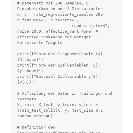
# Datensatz mit 200 Samples, 5 
Eingabemerkmalen und 3 Zielvariablen.

X, y = make_regression(n_samples=200, 
n_features=5, n_targets=3,

                       random_state=42, 
noise=10.0, effective_rank=None) # 
effective_rank=None für weniger 
korrelierte Targets

print(f"Form der Eingabemerkmale (X): 
{X.shape}")

print(f"Form der Zielvariablen (y): 
{y.shape}")

print(f"Beispiel Zielvariable y[0]: 
{y[0]}")

# Aufteilung der Daten in Trainings- und 
Testsets

X_train, X_test, y_train, y_test = 
train_test_split(X, y, test_size=0.2, 
random_state=0)

# Definition des 
GradientBoostingRegressor als Basis-