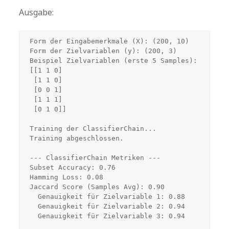
Ausgabe:
Form der Eingabemerkmale (X): (200, 10)

Form der Zielvariablen (y): (200, 3)

Beispiel Zielvariablen (erste 5 Samples):

[[1 1 0]

 [1 1 0]

 [0 0 1]

 [1 1 1]

 [0 1 0]]

Training der ClassifierChain...

Training abgeschlossen.

--- ClassifierChain Metriken ---

Subset Accuracy: 0.76

Hamming Loss: 0.08

Jaccard Score (Samples Avg): 0.90

  Genauigkeit für Zielvariable 1: 0.88

  Genauigkeit für Zielvariable 2: 0.94

  Genauigkeit für Zielvariable 3: 0.94
