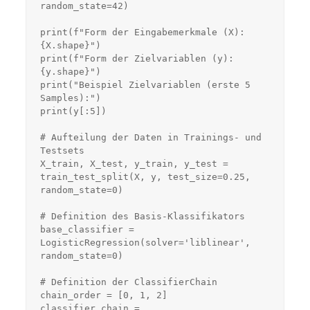
random_state=42)

print(f"Form der Eingabemerkmale (X): 
{X.shape}")

print(f"Form der Zielvariablen (y): 
{y.shape}")

print("Beispiel Zielvariablen (erste 5 
Samples):")

print(y[:5])

# Aufteilung der Daten in Trainings- und 
Testsets

X_train, X_test, y_train, y_test = 
train_test_split(X, y, test_size=0.25, 
random_state=0)

# Definition des Basis-Klassifikators

base_classifier = 
LogisticRegression(solver='liblinear', 
random_state=0)

# Definition der ClassifierChain

chain_order = [0, 1, 2]

classifier_chain = 