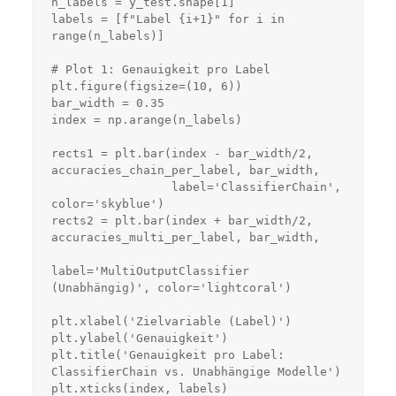
n_labels = y_test.shape[1]

labels = [f"Label {i+1}" for i in 
range(n_labels)]

# Plot 1: Genauigkeit pro Label

plt.figure(figsize=(10, 6))

bar_width = 0.35

index = np.arange(n_labels)

rects1 = plt.bar(index - bar_width/2, 
accuracies_chain_per_label, bar_width,

                 label='ClassifierChain', 
color='skyblue')

rects2 = plt.bar(index + bar_width/2, 
accuracies_multi_per_label, bar_width,

label='MultiOutputClassifier 
(Unabhängig)', color='lightcoral')

plt.xlabel('Zielvariable (Label)')

plt.ylabel('Genauigkeit')

plt.title('Genauigkeit pro Label: 
ClassifierChain vs. Unabhängige Modelle')

plt.xticks(index, labels)
