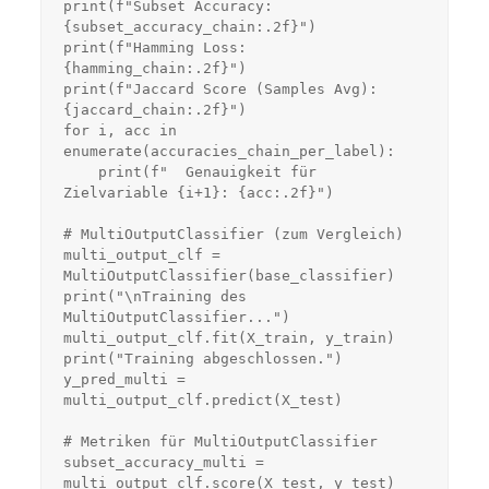
print(f"Subset Accuracy: 
{subset_accuracy_chain:.2f}")

print(f"Hamming Loss: 
{hamming_chain:.2f}")

print(f"Jaccard Score (Samples Avg): 
{jaccard_chain:.2f}")

for i, acc in 
enumerate(accuracies_chain_per_label):

    print(f"  Genauigkeit für 
Zielvariable {i+1}: {acc:.2f}")

# MultiOutputClassifier (zum Vergleich)

multi_output_clf = 
MultiOutputClassifier(base_classifier)

print("\nTraining des 
MultiOutputClassifier...")

multi_output_clf.fit(X_train, y_train)

print("Training abgeschlossen.")

y_pred_multi = 
multi_output_clf.predict(X_test)

# Metriken für MultiOutputClassifier

subset_accuracy_multi = 
multi_output_clf.score(X_test, y_test)
