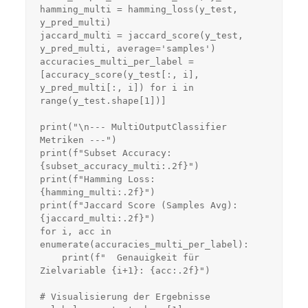
hamming_multi = hamming_loss(y_test, 
y_pred_multi)

jaccard_multi = jaccard_score(y_test, 
y_pred_multi, average='samples')

accuracies_multi_per_label = 
[accuracy_score(y_test[:, i], 
y_pred_multi[:, i]) for i in 
range(y_test.shape[1])]

print("\n--- MultiOutputClassifier 
Metriken ---")

print(f"Subset Accuracy: 
{subset_accuracy_multi:.2f}")

print(f"Hamming Loss: 
{hamming_multi:.2f}")

print(f"Jaccard Score (Samples Avg): 
{jaccard_multi:.2f}")

for i, acc in 
enumerate(accuracies_multi_per_label):

    print(f"  Genauigkeit für 
Zielvariable {i+1}: {acc:.2f}")

# Visualisierung der Ergebnisse
