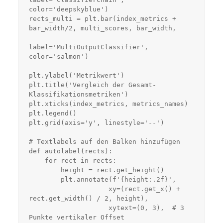
color='deepskyblue')

rects_multi = plt.bar(index_metrics + 
bar_width/2, multi_scores, bar_width,

label='MultiOutputClassifier', 
color='salmon')

plt.ylabel('Metrikwert')

plt.title('Vergleich der Gesamt-
Klassifikationsmetriken')

plt.xticks(index_metrics, metrics_names)

plt.legend()

plt.grid(axis='y', linestyle='--')

# Textlabels auf den Balken hinzufügen

def autolabel(rects):

    for rect in rects:

        height = rect.get_height()

        plt.annotate(f'{height:.2f}',

                    xy=(rect.get_x() + 
rect.get_width() / 2, height),

                    xytext=(0, 3),  # 3 
Punkte vertikaler Offset
