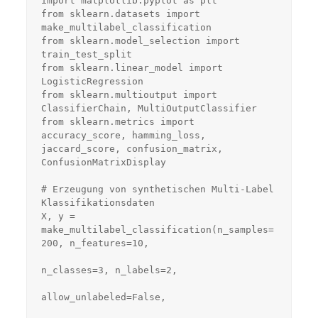
import matplotlib.pyplot as plt

from sklearn.datasets import 
make_multilabel_classification

from sklearn.model_selection import 
train_test_split

from sklearn.linear_model import 
LogisticRegression

from sklearn.multioutput import 
ClassifierChain, MultiOutputClassifier

from sklearn.metrics import 
accuracy_score, hamming_loss, 
jaccard_score, confusion_matrix, 
ConfusionMatrixDisplay

# Erzeugung von synthetischen Multi-Label 
Klassifikationsdaten

X, y = 
make_multilabel_classification(n_samples=
200, n_features=10,

n_classes=3, n_labels=2,

allow_unlabeled=False,
