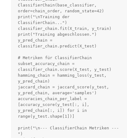
ClassifierChain(base_classifier, 
order=chain_order, random_state=42)

print("\nTraining der 
ClassifierChain...")

classifier_chain.fit(X_train, y_train)

print("Training abgeschlossen.")

y_pred_chain = 
classifier_chain.predict(X_test)

# Metriken für ClassifierChain

subset_accuracy_chain = 
classifier_chain.score(X_test, y_test)

hamming_chain = hamming_loss(y_test, 
y_pred_chain)

jaccard_chain = jaccard_score(y_test, 
y_pred_chain, average='samples')

accuracies_chain_per_label = 
[accuracy_score(y_test[:, i], 
y_pred_chain[:, i]) for i in 
range(y_test.shape[1])]

print("\n--- ClassifierChain Metriken ---
")
