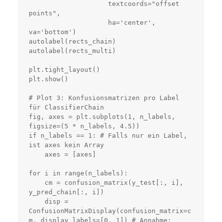
                    textcoords="offset 
points",

                    ha='center', 
va='bottom')

autolabel(rects_chain)

autolabel(rects_multi)

plt.tight_layout()

plt.show()

# Plot 3: Konfusionsmatrizen pro Label 
für ClassifierChain

fig, axes = plt.subplots(1, n_labels, 
figsize=(5 * n_labels, 4.5))

if n_labels == 1: # Falls nur ein Label, 
ist axes kein Array

    axes = [axes]

for i in range(n_labels):

    cm = confusion_matrix(y_test[:, i], 
y_pred_chain[:, i])

    disp = 
ConfusionMatrixDisplay(confusion_matrix=c
m, display_labels=[0, 1]) # Annahme: 