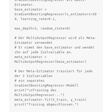
Estimator.

base_estimator = 
GradientBoostingRegressor(n_estimators=10
0, learning_rate=0.1,

max_depth=3, random_state=0)

# Der MultiOutputRegressor wird als Meta-
Estimator verwendet

# Er nimmt den base_estimator und wendet 
ihn auf jede Zielvariable an.

meta_estimator = 
MultiOutputRegressor(base_estimator)

# Der Meta-Estimator trainiert für jede 
der 3 Zielvariablen

# ein separates 
GradientBoostingRegressor-Modell

print("\nTraining des 
MultiOutputRegressor...")

meta_estimator.fit(X_train, y_train)

print("Training abgeschlossen.")
