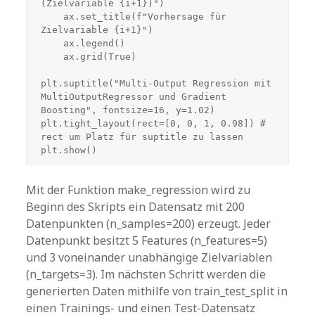
(Zielvariable {i+1})")

    ax.set_title(f"Vorhersage für 
Zielvariable {i+1}")

    ax.legend()

    ax.grid(True)

plt.suptitle("Multi-Output Regression mit 
MultiOutputRegressor und Gradient 
Boosting", fontsize=16, y=1.02)

plt.tight_layout(rect=[0, 0, 1, 0.98]) # 
rect um Platz für suptitle zu lassen

plt.show()
Mit der Funktion make_regression wird zu
Beginn des Skripts ein Datensatz mit 200
Datenpunkten (n_samples=200) erzeugt. Jeder
Datenpunkt besitzt 5 Features (n_features=5)
und 3 voneinander unabhängige Zielvariablen
(n_targets=3). Im nächsten Schritt werden die
generierten Daten mithilfe von train_test_split in
einen Trainings- und einen Test-Datensatz