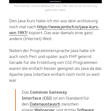
Eine meiner ersten Webseiten von 1997, die ich im archiv.org
gefunden habe.
Den Java Kurs habe ich mir aus dem archive.org
noch mal nach
https://www.jentsch.io/java-kurs-
von-1997/
kopiert. Das war damals eine ganz
andere (Internet)-Welt.
Neben der Programmiersprache Java habe ich
auch noch Perl und später auch PHP gelernt.
Gerade für die Erstellung von CGI-Programmen
waren die einfach besser geeignet als Java da das
Apache-Java Interface einfach noch nicht so weit
war.
Das
Common Gateway
Interface
(
CGI
) ist ein Standard für
den
Datenaustausch
zwischen
einem
Webserver
und dritter
Software
,