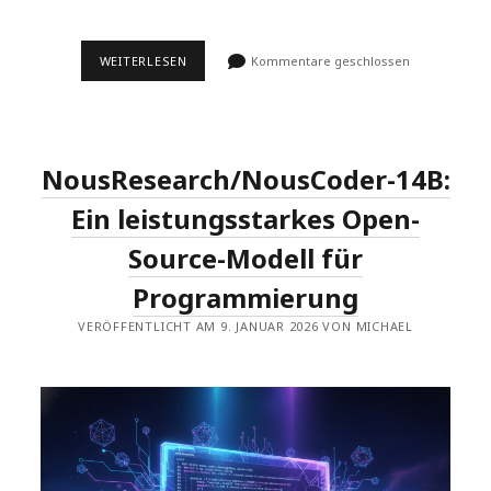
30-
WEITERLESEN
Kommentare geschlossen
TAGE-
DSPY-
CHALLENGE
–
TAG
27
NousResearch/NousCoder-14B:
&
29:
ABSCHLUSSPROJEKT
Ein leistungsstarkes Open-
–
ENTWICKLUNG
Source-Modell für
EINES
SQL-
Programmierung
QUERY-
GENERATORS
VERÖFFENTLICHT AM 9. JANUAR 2026 VON MICHAEL