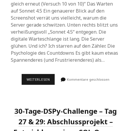
gleich erneut (Versuch 10 von 10)“ Das Warten
auf Sonnet 4.5 Ein genauerer Blick auf den
Screenshot verrät uns vielleicht, warum die
Server gerade schwitzen. Unten rechts blitzt uns
verheißungsvoll „Sonnet 4.5“ entgegen. Die
digitale Warteschlange ist lang. Die Server
glühen. Und ich? Ich starren auf den Zähler. Die
Psychologie des Countdowns Es gibt kaum etwas
Spannenderes (und Frustrierenderes) als…
DAUERT
WEITERLESEN
Kommentare geschlossen
LÄNGER
ALS
GEWÖHNLICH.
VERSUCHE
ES
GLEICH
30-Tage-DSPy-Challenge – Tag
ERNEUT
(VERSUCH
10
27 & 29: Abschlussprojekt –
VON
10)