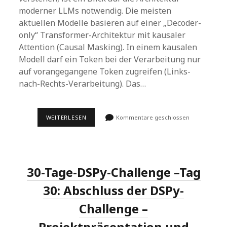
moderner LLMs notwendig. Die meisten
aktuellen Modelle basieren auf einer „Decoder-
only“ Transformer-Architektur mit kausaler
Attention (Causal Masking). In einem kausalen
Modell darf ein Token bei der Verarbeitung nur
auf vorangegangene Token zugreifen (Links-
nach-Rechts-Verarbeitung). Das…
PROMPT
WEITERLESEN
Kommentare geschlossen
REPETITION:
EINFACHE
PERFORMANCE-
STEIGERUNG
FÜR
LLMS
30-Tage-DSPy-Challenge –Tag
OHNE
REASONING
30: Abschluss der DSPy-
Challenge –
Projektpräsentation und