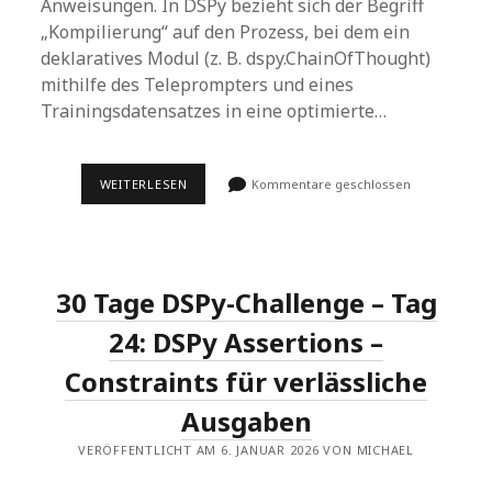
Anweisungen. In DSPy bezieht sich der Begriff
„Kompilierung“ auf den Prozess, bei dem ein
deklaratives Modul (z. B. dspy.ChainOfThought)
mithilfe des Teleprompters und eines
Trainingsdatensatzes in eine optimierte…
30-
WEITERLESEN
Kommentare geschlossen
TAGE-
DSPY-
CHALLENGE
–
TAG
25
30 Tage DSPy-Challenge – Tag
&
26:
DAS
24: DSPy Assertions –
KOMPILIERTE
PROGRAMM
Constraints für verlässliche
–
VON
Ausgaben
DER
ENTWICKLUNG
ZUR
VERÖFFENTLICHT AM 6. JANUAR 2026 VON MICHAEL
PRODUKTION