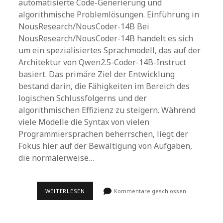
automatisierte Code-Generierung und
algorithmische Problemlösungen. Einführung in
NousResearch/NousCoder-14B Bei
NousResearch/NousCoder-14B handelt es sich
um ein spezialisiertes Sprachmodell, das auf der
Architektur von Qwen2.5-Coder-14B-Instruct
basiert. Das primäre Ziel der Entwicklung
bestand darin, die Fähigkeiten im Bereich des
logischen Schlussfolgerns und der
algorithmischen Effizienz zu steigern. Während
viele Modelle die Syntax von vielen
Programmiersprachen beherrschen, liegt der
Fokus hier auf der Bewältigung von Aufgaben,
die normalerweise…
NOUSRESEARCH/NOUSCODER-
WEITERLESEN
Kommentare geschlossen
14B:
EIN
LEISTUNGSSTARKES
OPEN-