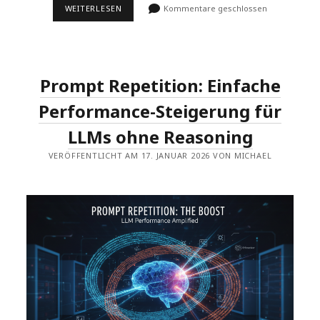
TEST
WEITERLESEN
Kommentare geschlossen
VON
GLM-
4.7-
FLASH
IN
OLLAMA
Prompt Repetition: Einfache
AUF
HP
ZBOOK
Performance-Steigerung für
ULTRA
G1A
LLMs ohne Reasoning
MIT
AMD
VERÖFFENTLICHT AM 17. JANUAR 2026 VON MICHAEL
RYZEN
AI
MAX+
PRO
395
NOTEBOOK