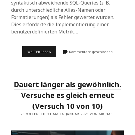
syntaktisch abweichende SQL-Queries (z. B.
durch unterschiedliche Alias-Namen oder
Formatierungen) als Fehler gewertet wurden.
Dies erforderte die Implementierung einer
benutzerdefinierten Metrik.…
30-
WEITERLESEN
Kommentare geschlossen
TAGE-
DSPY-
CHALLENGE
–
TAG
30:
Dauert länger als gewöhnlich.
ABSCHLUSS
DER
DSPY-
Versuche es gleich erneut
CHALLENGE
–
(Versuch 10 von 10)
PROJEKTPRÄSENTATION
UND
VERÖFFENTLICHT AM 14. JANUAR 2026 VON MICHAEL
STRATEGISCHER
AUSBLICK