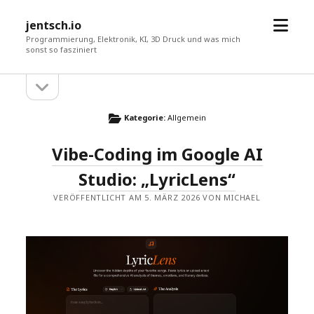
Menü
jentsch.io
öffne
Programmierung, Elektronik, KI, 3D Druck und was mich
sonst so fasziniert
Seitenleiste
Sidebar
öffnen
Kategorie:
Allgemein
Vibe-Coding im Google AI
Studio: „LyricLens“
VERÖFFENTLICHT AM 5. MÄRZ 2026 VON MICHAEL