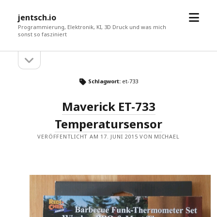
Menü
jentsch.io
öffne
Programmierung, Elektronik, KI, 3D Druck und was mich
sonst so fasziniert
Seitenleiste
Sidebar
öffnen
Schlagwort:
et-733
Maverick ET-733
Temperatursensor
VERÖFFENTLICHT AM 17. JUNI 2015 VON MICHAEL