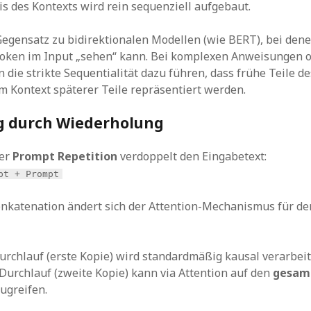
s des Kontexts wird rein sequenziell aufgebaut.
Gegensatz zu bidirektionalen Modellen (wie BERT), bei den
Token im Input „sehen“ kann. Bei komplexen Anweisungen 
 die strikte Sequentialität dazu führen, dass frühe Teile d
im Kontext späterer Teile repräsentiert werden.
g durch Wiederholung
der
Prompt Repetition
verdoppelt den Eingabetext:
pt + Prompt
nkatenation ändert sich der Attention-Mechanismus für de
urchlauf (erste Kopie) wird standardmäßig kausal verarbeit
Durchlauf (zweite Kopie) kann via Attention auf den
gesam
ugreifen.