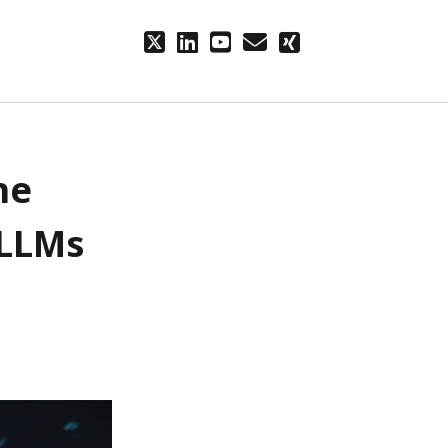
twitter
linkedin
youtube
email
xing
he
 LLMs