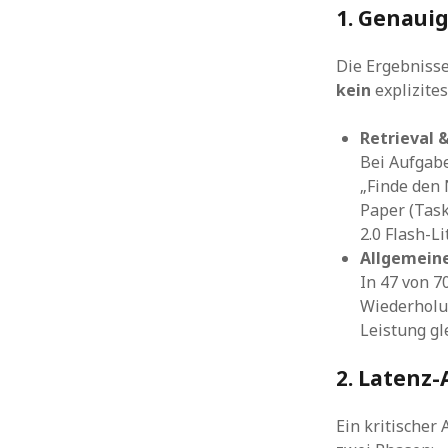
1. Genaui
Die Ergebnisse
kein
explizite
Retrieval 
Bei Aufgabe
„Finde den 
Paper (Task
2.0 Flash-Li
Allgemein
In 47 von 
Wiederholun
Leistung gl
2. Latenz-
Ein kritischer