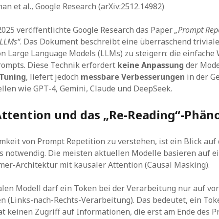
an et al., Google Research (arXiv:2512.14982)
025 veröffentlichte Google Research das Paper
„Prompt Repe
 LLMs“
. Das Dokument beschreibt eine überraschend trivia
on Large Language Models (LLMs) zu steigern: die einfache
ompts. Diese Technik erfordert
keine Anpassung
der Mode
-Tuning
, liefert jedoch
messbare Verbesserungen
in der G
llen wie GPT-4, Gemini, Claude und DeepSeek.
Attention und das „Re-Reading“-Phä
keit von Prompt Repetition zu verstehen, ist ein Blick auf 
 notwendig. Die meisten aktuellen Modelle basieren auf e
mer-Architektur mit kausaler Attention (Causal Masking).
len Modell darf ein Token bei der Verarbeitung nur auf v
n (Links-nach-Rechts-Verarbeitung). Das bedeutet, ein To
t keinen Zugriff auf Informationen, die erst am Ende des P