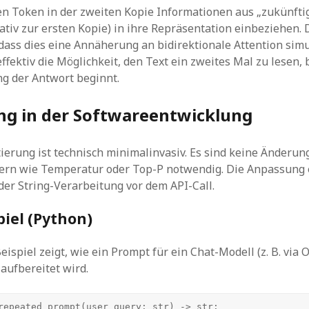
n Token in der zweiten Kopie Informationen aus „zukünfti
lativ zur ersten Kopie) in ihre Repräsentation einbeziehen.
dass dies eine Annäherung an bidirektionale Attention simu
ffektiv die Möglichkeit, den Text ein zweites Mal zu lesen, 
g der Antwort beginnt.
g in der Softwareentwicklung
erung ist technisch minimalinvasiv. Es sind keine Änderun
rn wie Temperatur oder Top-P notwendig. Die Anpassung e
der String-Verarbeitung vor dem API-Call.
iel (Python)
eispiel zeigt, wie ein Prompt für ein Chat-Modell (z. B. via
 aufbereitet wird.
repeated_prompt(user_query: str) -> str:
