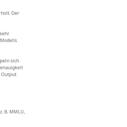
holt. Der
 sehr
 Modells
peln sich
Genauigkeit
s Output
(z. B. MMLU,