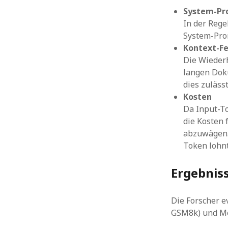
System-Pr
In der Rege
System-Prom
Kontext-F
Die Wiederh
langen Dok
dies zulässt
Kosten
Da Input-To
die Kosten 
abzuwägen. 
Token lohnt 
Ergebnis
Die Forscher e
GSM8k) und Mo