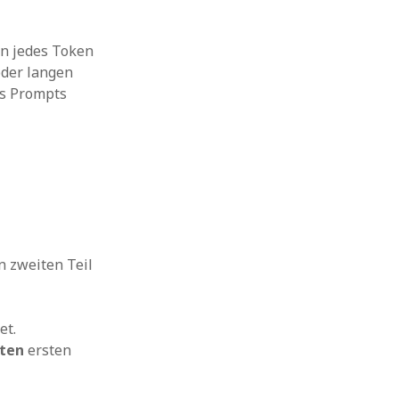
en jedes Token
oder langen
es Prompts
n zweiten Teil
et.
ten
ersten