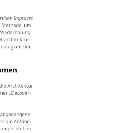
tition Improves
le Methode, um
 Wiederholung
llarchitektur
enauigkeit bei
nomen
die Architektur
iner „Decoder-
orangegangene
ken am Anfang
rompts stehen.