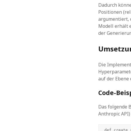
Dadurch könne
Positionen (re
argumentiert, 
Modell erhält e
der Generierun
Umsetzun
Die Implementi
Hyperparamete
auf der Ebene 
Code-Beisp
Das folgende B
Anthropic API)
def create_