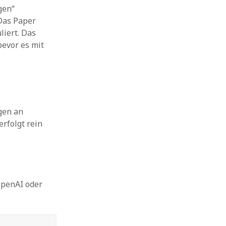
gen“
 Das Paper
liert. Das
bevor es mit
gen an
rfolgt rein
 OpenAI oder