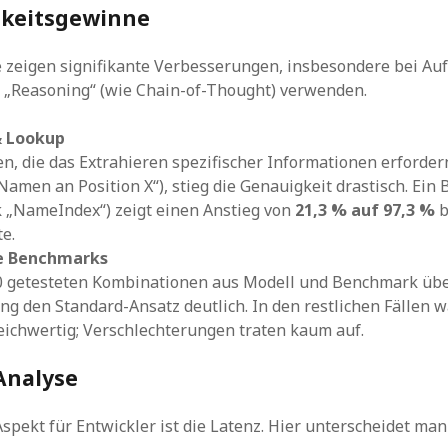
gkeitsgewinne
 zeigen signifikante Verbesserungen, insbesondere bei Auf
s „Reasoning“ (wie Chain-of-Thought) verwenden.
& Lookup
n, die das Extrahieren spezifischer Informationen erfordern 
Namen an Position X“), stieg die Genauigkeit drastisch. Ein 
 „NameIndex“) zeigt einen Anstieg von
21,3 % auf 97,3 %
b
te.
e Benchmarks
70 getesteten Kombinationen aus Modell und Benchmark übe
g den Standard-Ansatz deutlich. In den restlichen Fällen w
eichwertig; Verschlechterungen traten kaum auf.
Analyse
 Aspekt für Entwickler ist die Latenz. Hier unterscheidet ma