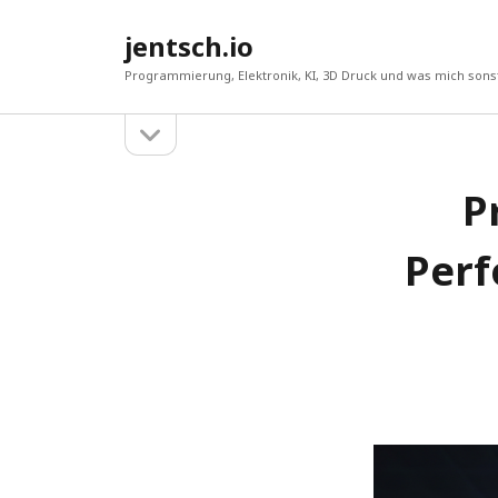
jentsch.io
Programmierung, Elektronik, KI, 3D Druck und was mich sonst
Seitenleiste
Sidebar
öffnen
P
Suche
Perf