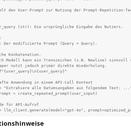
afte Anwendung in einem API-Call Kontext

= "Extrahiere alle Datumsangaben aus folgendem Text: ..."
rompt = create_repeated_prompt(user_input)

de für API-Aufruf

= llm_client.generate(model="gpt-4o", prompt=optimized_p
tionshinweise