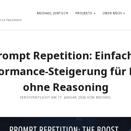
MICHAEL JENTSCH
PROJEKTE
ÜBER MICH
 so fasziniert
NEUESTE BEITRÄGE
rompt Repetition: Einfac
Vibe-Coding im Google AI Studio: „LyricLens“
Vom Shader zum atmosphärischen Android Hintergrund
ormance-Steigerung für
Test von GLM-4.7-Flash in Ollama auf HP ZBook Ultra G1a mit
AMD Ryzen AI Max+ PRO 395 Notebook
Prompt Repetition: Einfache Performance-Steigerung für LLMs
ohne Reasoning
ohne Reasoning
30-Tage-DSPy-Challenge –Tag 30: Abschluss der DSPy-
Challenge – Projektpräsentation und strategischer Ausblick
VERÖFFENTLICHT AM 17. JANUAR 2026 VON MICHAEL