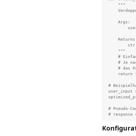
    """

    Verdoppelt den User-Prompt zur Nutzung der Prompt-Repetition-Technik.

    Args:

        user_query (str): Die ursprüngliche Eingabe des Nutzers.

    Returns:

        str: Der modifizierte Prompt (Query + Query).

    """

    # Einfache Konkatenation. 

    # Je nach Modell kann ein Trennzeichen (z.B. Newline) sinnvoll sein,

    # das Paper nutzt jedoch primär direkte Wiederholung.

    return f"{user_query}\n{user_query}"

# Beispielh
user_input 
optimized_p
# Pseudo-Co
# response 
Konfigura