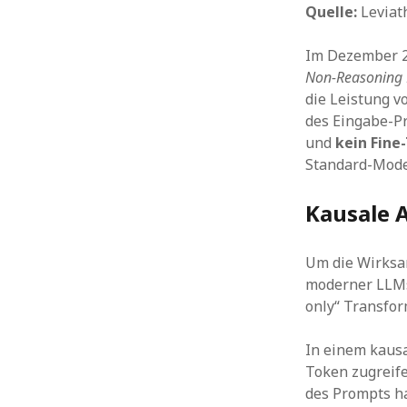
Quelle:
Leviath
Im Dezember 2
Non-Reasoning
die Leistung v
des Eingabe-Pr
und
kein Fine
Standard-Mode
Kausale 
Um die Wirksam
moderner LLMs
only“ Transfor
In einem kausa
Token zugreife
des Prompts ha