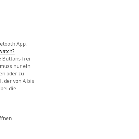
etooth App.
watch?
e Buttons frei
 muss nur ein
en oder zu
, der von A bis
bei die
ffnen