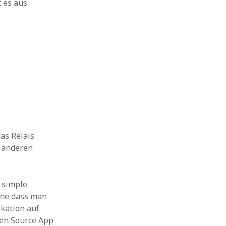
t es aus
as Relais
e anderen
 simple
hne dass man
kation auf
pen Source App