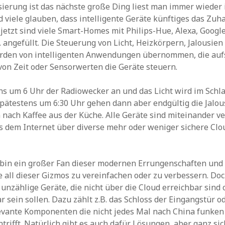
erung ist das nächste große Ding liest man immer wieder 
 viele glauben, dass intelligente Geräte künftiges das Zu
jetzt sind viele Smart-Homes mit Philips-Hue, Alexa, Googl
 angefüllt. Die Steuerung von Licht, Heizkörpern, Jalousien
rden von intelligenten Anwendungen übernommen, die auf
on Zeit oder Sensorwerten die Geräte steuern.
ns um 6 Uhr der Radiowecker an und das Licht wird im Sch
Spätestens um 6:30 Uhr gehen dann aber endgültig die Jalou
n nach Kaffee aus der Küche. Alle Geräte sind miteinander 
 dem Internet über diverse mehr oder weniger sichere Clo
 bin ein großer Fan dieser modernen Errungenschaften und
e all dieser Gizmos zu vereinfachen oder zu verbessern. Doc
 unzählige Geräte, die nicht über die Cloud erreichbar sind
ar sein sollen. Dazu zählt z.B. das Schloss der Eingangstür 
evante Komponenten die nicht jedes Mal nach China funken
ntrifft. Natürlich gibt es auch dafür Lösungen, aber ganz si