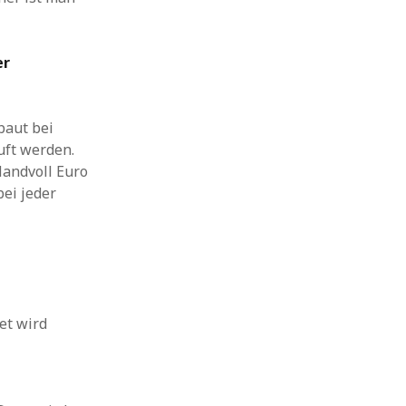
er
baut bei
uft werden.
Handvoll Euro
ei jeder
et wird