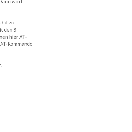
 Dann wird
odul zu
t den 3
nen hier AT-
es AT-Kommando
n.