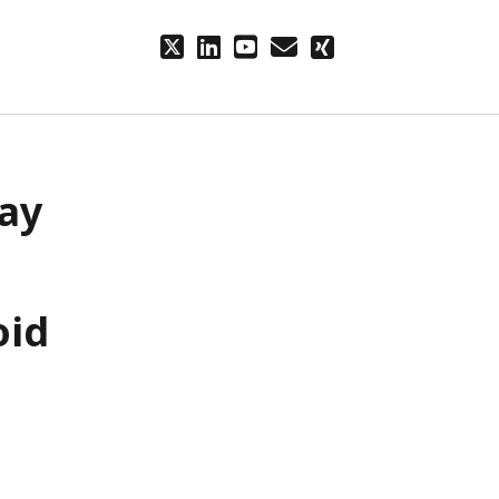
twitter
linkedin
youtube
email
xing
lay
oid