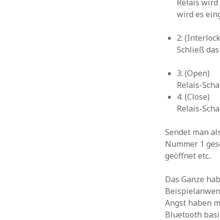
Relais wird 
wird es ein
2: (Interlock
Schließ das
3: (Open)
Relais-Scha
4: (Close)
Relais-Scha
Sendet man als
Nummer 1 gesc
geöffnet etc..
Das Ganze habe
Beispielanwend
Angst haben mu
Bluetooth basi