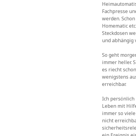
Heimautomatisi
Fachpresse und
werden. Schon 
Homematic etc.
Steckdosen we
und abhängig v
So geht morge
immer heller. 
es riecht scho
wenigstens aus
erreichbar.
Ich persönlich
Leben mit Hilf
immer so viele
nicht erreichb
sicherheitsrel
ein Ereignis ei