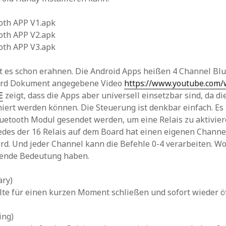
oth APP V1.apk
oth APP V2.apk
oth APP V3.apk
 es schon erahnen. Die Android Apps heißen 4 Channel Blu
ord Dokument angegebene Video
https://www.youtube.com/
E
zeigt, dass die Apps aber universell einsetzbar sind, da di
niert werden können. Die Steuerung ist denkbar einfach. Es
uetooth Modul gesendet werden, um eine Relais zu aktivier
Jedes der 16 Relais auf dem Board hat einen eigenen Channel
ird. Und jeder Channel kann die Befehle 0-4 verarbeiten. Wo
ende Bedeutung haben.
ary)
lte für einen kurzen Moment schließen und sofort wieder ö
ing)