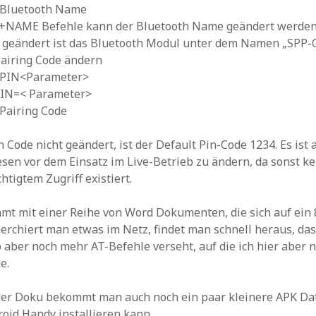
 Bluetooth Name
+NAME Befehle kann der Bluetooth Name geändert werden.
geändert ist das Bluetooth Modul unter dem Namen „SPP-CA
Pairing Code ändern
+PIN<Parameter>
PIN=< Parameter>
Pairing Code
n Code nicht geändert, ist der Default Pin-Code 1234. Es ist 
iesen vor dem Einsatz im Live-Betrieb zu ändern, da sonst k
htigtem Zugriff existiert.
t mit einer Reihe von Word Dokumenten, die sich auf ein 
erchiert man etwas im Netz, findet man schnell heraus, da
 aber noch mehr AT-Befehle verseht, auf die ich hier aber n
e.
 der Doku bekommt man auch noch ein paar kleinere APK Da
oid Handy installieren kann.