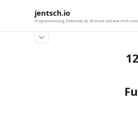
jentsch.io
Programmierung, Elektronik, KI, 3D Druck und was mich sonst
Seitenleiste
Sidebar
öffnen
12
Suche
Fu