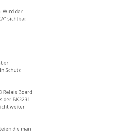
 Wird der
“ sichtbar.
aber
ein Schutz
8 Relais Board
ss der BK3231
icht weiter
teien die man