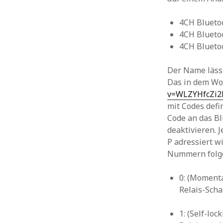
4CH Blueto
4CH Blueto
4CH Blueto
Der Name lässt
Das in dem W
v=WLZYHfcZi2
mit Codes defi
Code an das Bl
deaktivieren. 
P adressiert w
Nummern folg
0: (Moment
Relais-Scha
1: (Self-lock