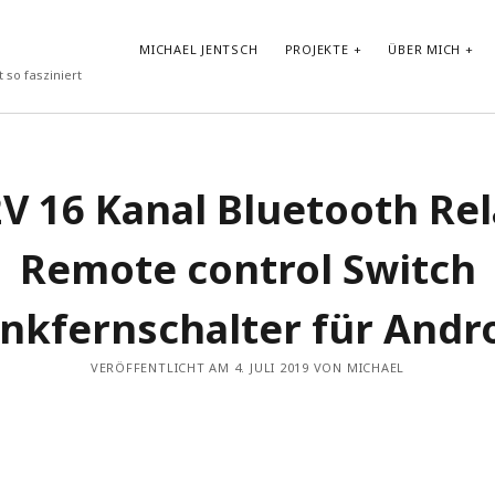
MICHAEL JENTSCH
PROJEKTE
ÜBER MICH
 so fasziniert
NEUESTE BEITRÄGE
V 16 Kanal Bluetooth Re
Vibe-Coding im Google AI Studio: „LyricLens“
Vom Shader zum atmosphärischen Android Hintergrund
Remote control Switch
Test von GLM-4.7-Flash in Ollama auf HP ZBook Ultra G1a mit
AMD Ryzen AI Max+ PRO 395 Notebook
Prompt Repetition: Einfache Performance-Steigerung für LLMs
nkfernschalter für Andr
ohne Reasoning
30-Tage-DSPy-Challenge –Tag 30: Abschluss der DSPy-
Challenge – Projektpräsentation und strategischer Ausblick
VERÖFFENTLICHT AM 4. JULI 2019 VON MICHAEL