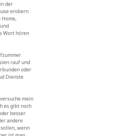
in der
hause erobern
e Home,
 und
s Wort hören
lafzummer
sien rauf und
verbunden oder
ud Dienste
 versuche mein
h es gibt noch
 oder besser
oder andere
 sollen, wenn
cher ist man