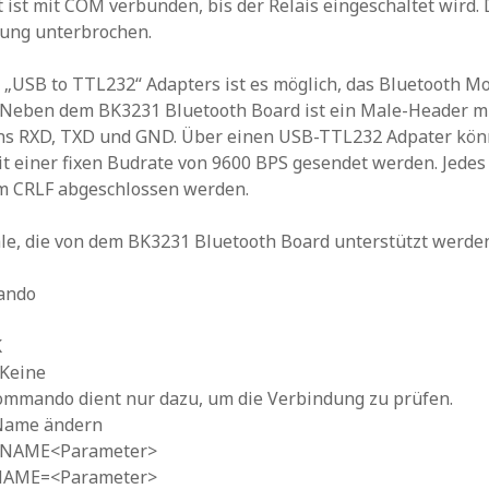
 ist mit COM verbunden, bis der Relais eingeschaltet wird.
dung unterbrochen.
s „USB to TTL232“ Adapters ist es möglich, das Bluetooth M
 Neben dem BK3231 Bluetooth Board ist ein Male-Header mi
ns RXD, TXD und GND. Über einen USB-TTL232 Adpater kön
 einer fixen Budrate von 9600 BPS gesendet werden. Jed
m CRLF abgeschlossen werden.
hle, die von dem BK3231 Bluetooth Board unterstützt werde
ando
K
 Keine
ommando dient nur dazu, um die Verbindung zu prüfen.
Name ändern
T+NAME<Parameter>
+NAME=<Parameter>