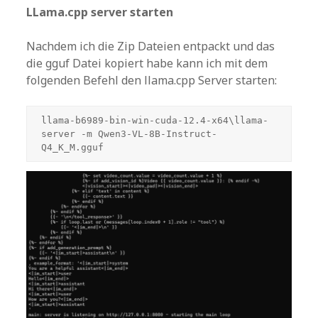
LLama.cpp server starten
Nachdem ich die Zip Dateien entpackt und das
die gguf Datei kopiert habe kann ich mit dem
folgenden Befehl den llama.cpp Server starten:
llama-b6989-bin-win-cuda-12.4-x64\llama-
server -m Qwen3-VL-8B-Instruct-
Q4_K_M.gguf