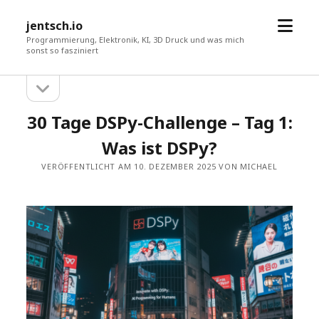
Menü
jentsch.io
öffne
Programmierung, Elektronik, KI, 3D Druck und was mich
sonst so fasziniert
Seitenleiste
Sidebar
öffnen
30 Tage DSPy-Challenge – Tag 1:
Was ist DSPy?
VERÖFFENTLICHT AM 10. DEZEMBER 2025 VON MICHAEL