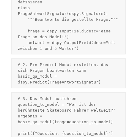
definieren

class 
FrageAntwortSignatur(dspy.Signature):

    """Beantworte die gestellte Frage."""

    frage = dspy.InputField(desc="eine 
Frage an das Modell")

    antwort = dspy.OutputField(desc="oft 
# 2. Ein Predict-Modul erstellen, das 
sich Fragen beantworten kann

basic_qa_modul = 
# 3. Das Modul ausführen

question_to_model = "Wer ist der 
berühmteste Skateboard Fahrer weltweit?"

ergebnis = 
basic_qa_modul(frage=question_to_model)

print(f"Question: {question_to_model}")
