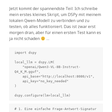
Jetzt kommt der spannendste Teil: Ich schreibe
mein erstes kleines Skript, um DSPy mit meinem
lokalen Qwen-Modell zu verbinden und zu
testen, ob alles funktioniert. Das ist zwar erst
morgen dran, aber für einen ersten Test kann es
ja nicht schaden
…
import dspy

local_llm = dspy.LM(

    "openai/Qwen3-VL-8B-Instruct-
Q4_K_M.gguf", 

    api_base="http://localhost:8080/v1", 

    api_key="no_key_needed"

)

dspy.configure(lm=local_llm)
# 1. Eine einfache Frage-Antwort-Signatur 