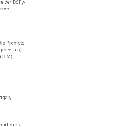
ie der DSPy-
orten
 die Prompts
gineering),
 (LLM)
rigen,
tworten zu