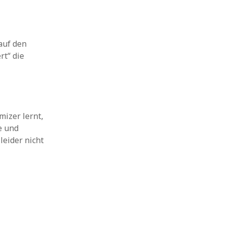
auf den
rt“ die
izer lernt,
e und
leider nicht