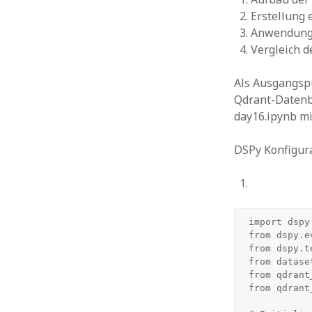
Erstellung 
Anwendung
Vergleich d
Als Ausgangspu
Qdrant-Datenb
day16.ipynb mi
DSPy Konfigur
import dspy

from dspy.e
from dspy.t
from datase
from qdrant
from qdrant