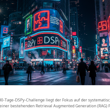
30-Tage-DSPy-Challenge liegt der Fokus auf der systematis
einer bestehenden Retrieval Augmented Generation (RAG) P