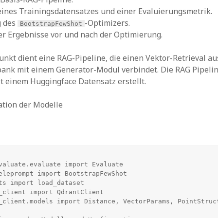
eines Trainingsdatensatzes und einer Evaluierungsmetrik.
 des
-Optimizers.
BootstrapFewShot
er Ergebnisse vor und nach der Optimierung.
nkt dient eine RAG-Pipeline, die einen Vektor-Retrieval au
ank mit einem Generator-Modul verbindet. Die RAG Pipelin
t einem Huggingface Datensatz erstellt.
ation der Modelle
valuate.evaluate import Evaluate

eleprompt import BootstrapFewShot

ts import load_dataset

_client import QdrantClient

_client.models import Distance, VectorParams, PointStruct