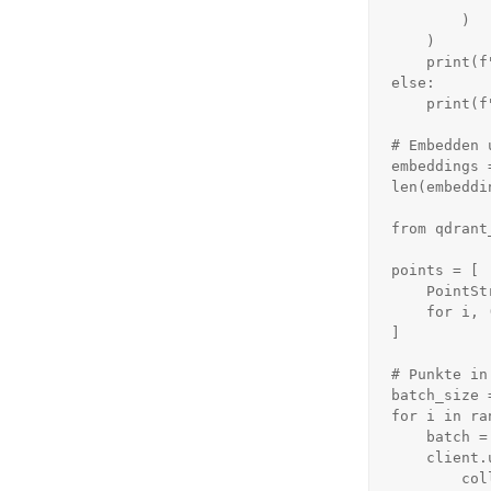
        )

    )

    print(f"Collection '{collection_name}' created successfully.")

else:

    print(f"Collection '{collection_name}' already exists.")

# Embedden 
embeddings 
len(embeddin
from qdrant
points = [

    PointStruct(id=i, vector=vec, payload={"text": chunk})

    for i, (chunk, vec) in enumerate(zip(all_chunks, embeddings))

]

# Punkte in
batch_size =
for i in ra
    batch = points[i:i+batch_size]

    client.upsert(

        collection_name=collection_name,
