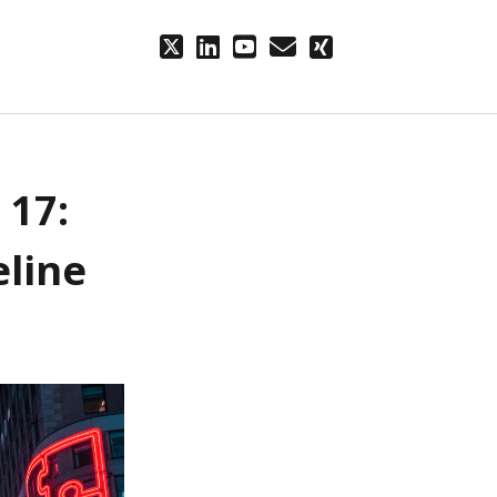
twitter
linkedin
youtube
email
xing
 17:
eline