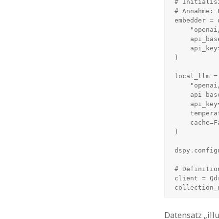
# Initialis
# Annahme: 
embedder = 
    "openai/embeddinggemma-300M-Q8_0.gguf", 

    api_base="http://localhost:8081/v1", 

    api_key="no_key_needed"

)

local_llm = 
    "openai/gemma-3-4b-it-Q4_K_M.gguf", 

    api_base="http://localhost:8080/v1", 

    api_key="no_key_needed",

    temperature=0.1,

    cache=False

)

dspy.config
# Definitio
client = Qd
collection_
Datensatz „ill