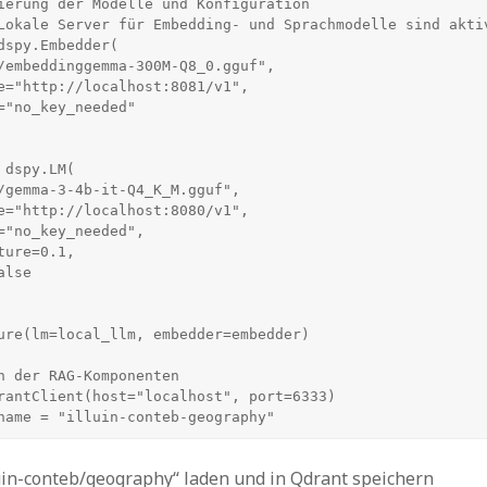
ierung der Modelle und Konfiguration

Lokale Server für Embedding- und Sprachmodelle sind aktiv
dspy.Embedder(

dspy.LM(

ure(lm=local_llm, embedder=embedder)

n der RAG-Komponenten

rantClient(host="localhost", port=6333)

name = "illuin-conteb-geography"
uin-conteb/geography“ laden und in Qdrant speichern