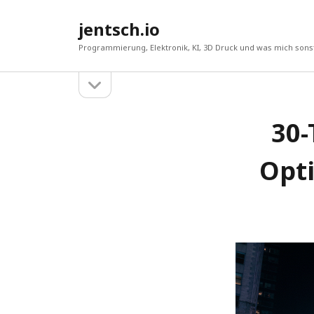
jentsch.io
Programmierung, Elektronik, KI, 3D Druck und was mich sonst
Seitenleiste
Sidebar
öffnen
30-
Suche
Opti