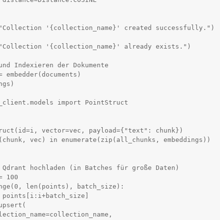
und Indexieren der Dokumente

= embedder(documents)

gs)

_client.models import PointStruct

 Qdrant hochladen (in Batches für große Daten)

 100

nge(0, len(points), batch_size):
