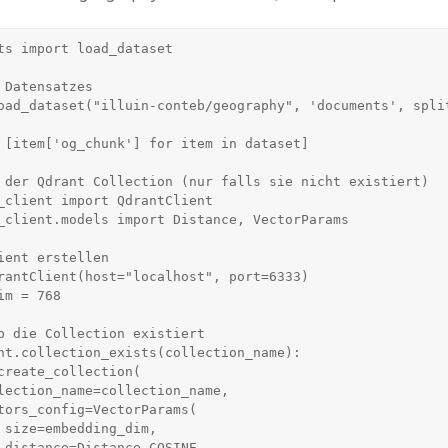
ts import load_dataset

 Datensatzes

oad_dataset("illuin-conteb/geography", 'documents', split
 [item['og_chunk'] for item in dataset]

 der Qdrant Collection (nur falls sie nicht existiert)

_client import QdrantClient

_client.models import Distance, VectorParams

ient erstellen

rantClient(host="localhost", port=6333)

m = 768 

b die Collection existiert

nt.collection_exists(collection_name):

,

E
