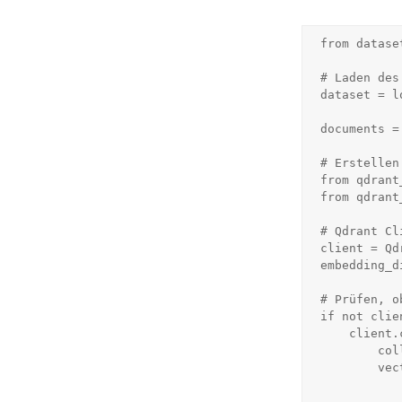
from datase
# Laden des
dataset = l
documents =
# Erstellen
from qdrant
from qdrant
# Qdrant Cl
client = Qd
embedding_di
# Prüfen, o
if not clie
    client.create_collection(

        collection_name=collection_name,

        vectors_config=VectorParams(

            size=embedding_dim
            distance=Distance.COSIN