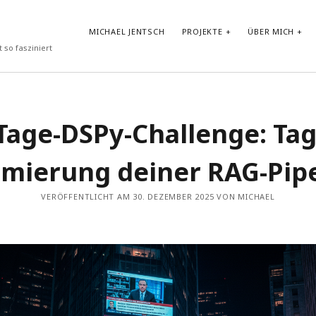
MICHAEL JENTSCH
PROJEKTE
ÜBER MICH
 so fasziniert
NEUESTE BEITRÄGE
Tage-DSPy-Challenge: Tag
Vibe-Coding im Google AI Studio: „LyricLens“
Vom Shader zum atmosphärischen Android Hintergrund
mierung deiner RAG-Pip
Test von GLM-4.7-Flash in Ollama auf HP ZBook Ultra G1a mit
AMD Ryzen AI Max+ PRO 395 Notebook
Prompt Repetition: Einfache Performance-Steigerung für LLMs
VERÖFFENTLICHT AM 30. DEZEMBER 2025 VON MICHAEL
ohne Reasoning
30-Tage-DSPy-Challenge –Tag 30: Abschluss der DSPy-
Challenge – Projektpräsentation und strategischer Ausblick