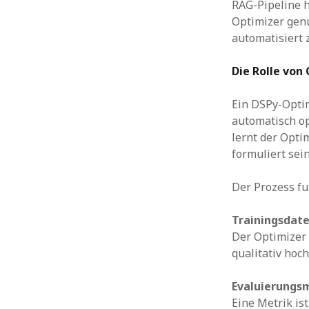
RAG-Pipeline h
Optimizer gen
automatisiert 
Die Rolle von
Ein DSPy-Optim
automatisch op
lernt der Opti
formuliert sei
Der Prozess fun
Trainingsdat
Der Optimizer 
qualitativ hoc
Evaluierungs
Eine Metrik is