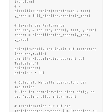
transform)

# - 
classifier.predict(transformed_X_test)

y_pred = full_pipeline.predict(X_test)

# Bewerte die Performance

accuracy = accuracy_score(y_test, y_pred)

report = classification_report(y_test, 
y_pred)

print(f"Modell-Genauigkeit auf Testdaten: 
{accuracy:.4f}")

print("\nKlassifikationsbericht auf 
Testdaten:")

print(report)

print("-" * 30)

# Optional: Manuelle Überprüfung der 
Imputation

# Dies ist normalerweise nicht nötig, da 
die Pipeline alles intern macht

# Transformation nur auf den 
Trainingsdaten anwenden (um Ergebnisse zu 