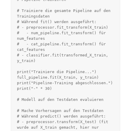
# Trainiere die gesamte Pipeline auf den 
Trainingsdaten

# Während fit() werden ausgeführt:

# - preprocessor.fit_transform(X_train)

#   - num_pipeline.fit_transform() für 
num_features

#   - cat_pipeline.fit_transform() für 
cat_features

# - classifier.fit(transformed_X_train, 
y_train)

print("Trainiere die Pipeline...")

full_pipeline.fit(X_train, y_train)

print("Pipeline-Training abgeschlossen.")

print("-" * 30)

# Modell auf den Testdaten evaluieren

# Mache Vorhersagen auf den Testdaten

# Während predict() werden ausgeführt:

# - preprocessor.transform(X_test) (fit 
wurde auf X_train gemacht, hier nur 