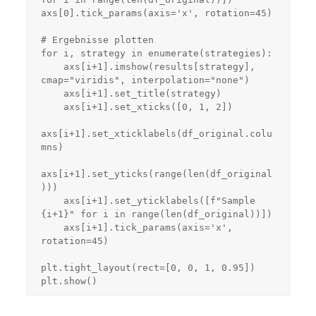
axs[0].tick_params(axis='x', rotation=45)

# Ergebnisse plotten

for i, strategy in enumerate(strategies):

    axs[i+1].imshow(results[strategy], 
cmap="viridis", interpolation="none")

    axs[i+1].set_title(strategy)

    axs[i+1].set_xticks([0, 1, 2])

axs[i+1].set_xticklabels(df_original.colu
mns)

axs[i+1].set_yticks(range(len(df_original
)))

    axs[i+1].set_yticklabels([f"Sample 
{i+1}" for i in range(len(df_original))])

    axs[i+1].tick_params(axis='x', 
rotation=45)

plt.tight_layout(rect=[0, 0, 1, 0.95])
