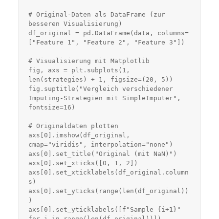
# Original-Daten als DataFrame (zur 
besseren Visualisierung)

df_original = pd.DataFrame(data, columns=
["Feature 1", "Feature 2", "Feature 3"])

# Visualisierung mit Matplotlib

fig, axs = plt.subplots(1, 
len(strategies) + 1, figsize=(20, 5))

fig.suptitle("Vergleich verschiedener 
Imputing-Strategien mit SimpleImputer", 
fontsize=16)

# Originaldaten plotten

axs[0].imshow(df_original, 
cmap="viridis", interpolation="none")

axs[0].set_title("Original (mit NaN)")

axs[0].set_xticks([0, 1, 2])

axs[0].set_xticklabels(df_original.column
s)

axs[0].set_yticks(range(len(df_original))
)

axs[0].set_yticklabels([f"Sample {i+1}" 
for i in range(len(df_original))])
