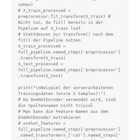
sehen)

# X_train_processed = 
preprocessor.fit_transform(X_train) # 
Nicht tun, da fit() bereits in der 
Pipeline auf X_train lief

# Stattdessen nur transform() nach dem 
fit() der Pipeline nutzen

X_train_processed = 
full_pipeline.named_steps['preprocessor']
.transform(X_train)

X_test_processed = 
full_pipeline.named_steps['preprocessor']
.transform(X_test)

print("\nBeispiel der vorverarbeiteten 
Trainingsdaten (erste 5 Samples):")

# Da OneHotEncoder verwendet wird, sind 
die Spaltennamen nicht trivial

# Man kann die Feature-Namen aus dem 
OneHotEncoder extrahieren

# onehot_features = 
full_pipeline.named_steps['preprocessor']
.named_transformers_['cat'].named_steps['