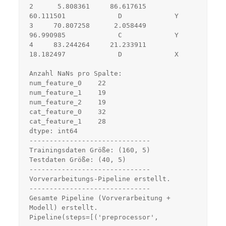
2      5.808361     86.617615     
60.111501             D             Y
3     70.807258      2.058449     
96.990985             C             Y
4     83.244264     21.233911     
18.182497             D             X
Anzahl NaNs pro Spalte:
num_feature_0    22
num_feature_1    19
num_feature_2    19
cat_feature_0    32
cat_feature_1    28
dtype: int64
------------------------------
Trainingsdaten Größe: (160, 5)
Testdaten Größe: (40, 5)
------------------------------
Vorverarbeitungs-Pipeline erstellt.
------------------------------
Gesamte Pipeline (Vorverarbeitung + 
Modell) erstellt.
Pipeline(steps=[('preprocessor',