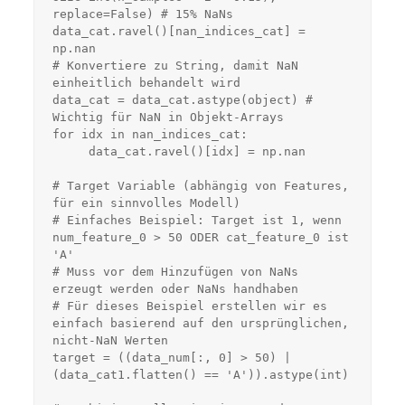
replace=False) # 15% NaNs

data_cat.ravel()[nan_indices_cat] = 
np.nan

# Konvertiere zu String, damit NaN 
einheitlich behandelt wird

data_cat = data_cat.astype(object) # 
Wichtig für NaN in Objekt-Arrays

for idx in nan_indices_cat:

     data_cat.ravel()[idx] = np.nan

# Target Variable (abhängig von Features, 
für ein sinnvolles Modell)

# Einfaches Beispiel: Target ist 1, wenn 
num_feature_0 > 50 ODER cat_feature_0 ist 
'A'

# Muss vor dem Hinzufügen von NaNs 
erzeugt werden oder NaNs handhaben

# Für dieses Beispiel erstellen wir es 
einfach basierend auf den ursprünglichen, 
nicht-NaN Werten

target = ((data_num[:, 0] > 50) | 
(data_cat1.flatten() == 'A')).astype(int)
