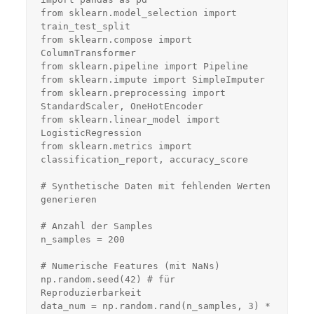
from sklearn.model_selection import 
train_test_split

from sklearn.compose import 
ColumnTransformer

from sklearn.pipeline import Pipeline

from sklearn.impute import SimpleImputer

from sklearn.preprocessing import 
StandardScaler, OneHotEncoder

from sklearn.linear_model import 
LogisticRegression

from sklearn.metrics import 
classification_report, accuracy_score

# Synthetische Daten mit fehlenden Werten 
generieren

# Anzahl der Samples

n_samples = 200

# Numerische Features (mit NaNs)

np.random.seed(42) # für 
Reproduzierbarkeit

data_num = np.random.rand(n_samples, 3) * 