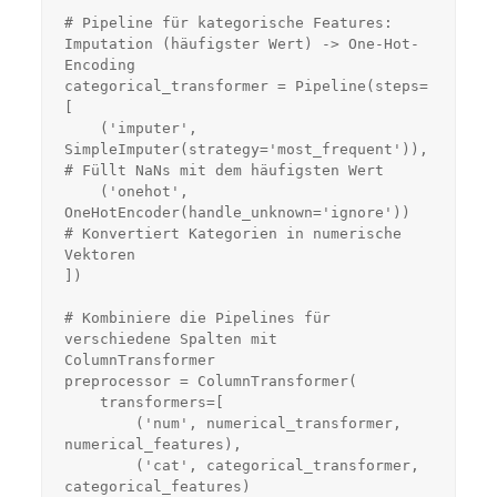
# Pipeline für kategorische Features: 
Imputation (häufigster Wert) -> One-Hot-
Encoding

categorical_transformer = Pipeline(steps=
[

    ('imputer', 
SimpleImputer(strategy='most_frequent')), 
# Füllt NaNs mit dem häufigsten Wert

    ('onehot', 
OneHotEncoder(handle_unknown='ignore'))    
# Konvertiert Kategorien in numerische 
Vektoren

])

# Kombiniere die Pipelines für 
verschiedene Spalten mit 
ColumnTransformer

preprocessor = ColumnTransformer(

    transformers=[

        ('num', numerical_transformer, 
numerical_features),

        ('cat', categorical_transformer, 
categorical_features)
