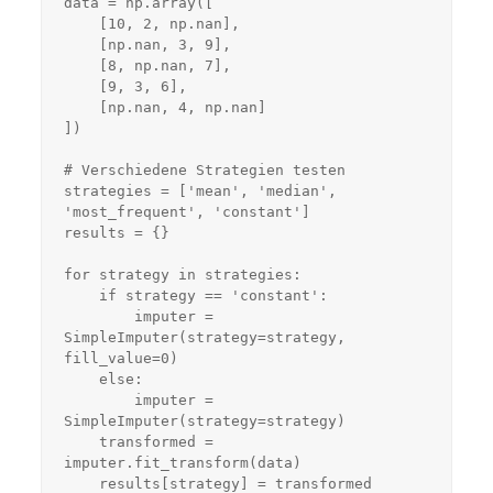
data = np.array([

    [10, 2, np.nan],

    [np.nan, 3, 9],

    [8, np.nan, 7],

    [9, 3, 6],

    [np.nan, 4, np.nan]

])

# Verschiedene Strategien testen

strategies = ['mean', 'median', 
'most_frequent', 'constant']

results = {}

for strategy in strategies:

    if strategy == 'constant':

        imputer = 
SimpleImputer(strategy=strategy, 
fill_value=0)

    else:

        imputer = 
SimpleImputer(strategy=strategy)

    transformed = 
imputer.fit_transform(data)

    results[strategy] = transformed
