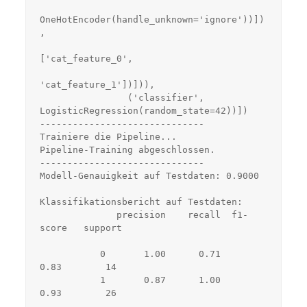
OneHotEncoder(handle_unknown='ignore'))])
,
['cat_feature_0',
'cat_feature_1'])])),
                ('classifier', 
LogisticRegression(random_state=42))])
------------------------------
Trainiere die Pipeline...
Pipeline-Training abgeschlossen.
------------------------------
Modell-Genauigkeit auf Testdaten: 0.9000
Klassifikationsbericht auf Testdaten:
              precision    recall  f1-
score   support
           0       1.00      0.71      
0.83        14
           1       0.87      1.00      
0.93        26