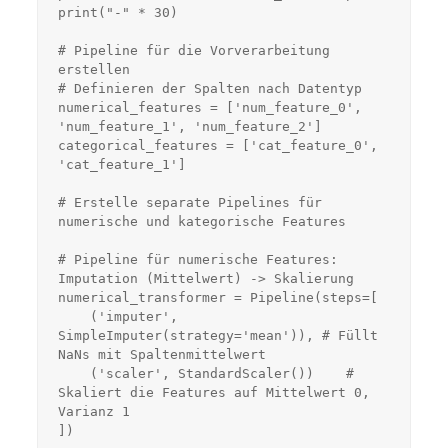
print("-" * 30)

# Pipeline für die Vorverarbeitung 
erstellen

# Definieren der Spalten nach Datentyp

numerical_features = ['num_feature_0', 
'num_feature_1', 'num_feature_2']

categorical_features = ['cat_feature_0', 
'cat_feature_1']

# Erstelle separate Pipelines für 
numerische und kategorische Features

# Pipeline für numerische Features: 
Imputation (Mittelwert) -> Skalierung

numerical_transformer = Pipeline(steps=[

    ('imputer', 
SimpleImputer(strategy='mean')), # Füllt 
NaNs mit Spaltenmittelwert

    ('scaler', StandardScaler())    # 
Skaliert die Features auf Mittelwert 0, 
Varianz 1

])
