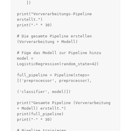
    ])

print("Vorverarbeitungs-Pipeline 
erstellt.")

print("-" * 30)

# Die gesamte Pipeline erstellen 
(Vorverarbeitung + Modell)

# Füge das Modell zur Pipeline hinzu

model = 
LogisticRegression(random_state=42)

full_pipeline = Pipeline(steps=
[('preprocessor', preprocessor),

('classifier', model)])

print("Gesamte Pipeline (Vorverarbeitung 
+ Modell) erstellt.")

print(full_pipeline)

print("-" * 30)

# Pipeline trainieren
