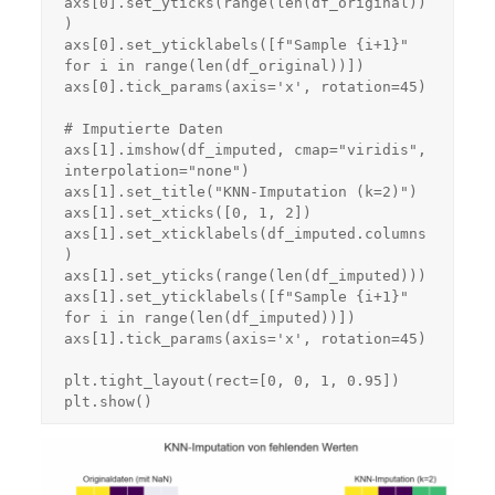
axs[0].set_yticks(range(len(df_original))
)

axs[0].set_yticklabels([f"Sample {i+1}" 
for i in range(len(df_original))])

axs[0].tick_params(axis='x', rotation=45)

# Imputierte Daten

axs[1].imshow(df_imputed, cmap="viridis", 
interpolation="none")

axs[1].set_title("KNN-Imputation (k=2)")

axs[1].set_xticks([0, 1, 2])

axs[1].set_xticklabels(df_imputed.columns
)

axs[1].set_yticks(range(len(df_imputed)))

axs[1].set_yticklabels([f"Sample {i+1}" 
for i in range(len(df_imputed))])

axs[1].tick_params(axis='x', rotation=45)

plt.tight_layout(rect=[0, 0, 1, 0.95])

plt.show()