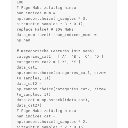
100

# Füge NaNs zufällig hinzu

nan_indices_num = 
np.random.choice(n_samples * 3, 
size=int(n_samples * 3 * 0.1), 
replace=False) # 10% NaNs

data_num.ravel()[nan_indices_num] = 
np.nan

# Kategorische Features (mit NaNs)

categories_cat1 = ['A', 'B', 'C', 'D']

categories_cat2 = ['X', 'Y']

data_cat1 = 
np.random.choice(categories_cat1, size=
(n_samples, 1))

data_cat2 = 
np.random.choice(categories_cat2, size=
(n_samples, 1))

data_cat = np.hstack((data_cat1, 
data_cat2))

# Füge NaNs zufällig hinzu

nan_indices_cat = 
np.random.choice(n_samples * 2, 
size=int(n_samples * 2 * 0.15), 