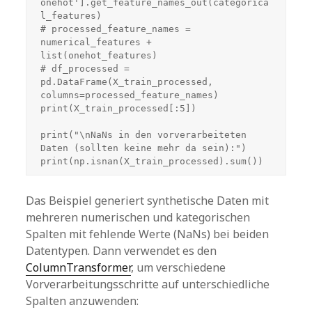
onehot'].get_feature_names_out(categorica
l_features)

# processed_feature_names = 
numerical_features + 
list(onehot_features)

# df_processed = 
pd.DataFrame(X_train_processed, 
columns=processed_feature_names)

print(X_train_processed[:5])

print("\nNaNs in den vorverarbeiteten 
Daten (sollten keine mehr da sein):")

print(np.isnan(X_train_processed).sum())
Das Beispiel generiert synthetische Daten mit
mehreren numerischen und kategorischen
Spalten mit fehlende Werte (NaNs) bei beiden
Datentypen. Dann verwendet es den
ColumnTransformer
, um verschiedene
Vorverarbeitungsschritte auf unterschiedliche
Spalten anzuwenden: