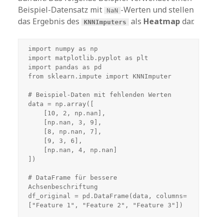
Beispiel-Datensatz mit
-Werten und stellen
NaN
das Ergebnis des
als
Heatmap
dar.
KNNImputers
import numpy as np

import matplotlib.pyplot as plt

import pandas as pd

from sklearn.impute import KNNImputer

# Beispiel-Daten mit fehlenden Werten

data = np.array([

    [10, 2, np.nan],

    [np.nan, 3, 9],

    [8, np.nan, 7],

    [9, 3, 6],

    [np.nan, 4, np.nan]

])

# DataFrame für bessere 
Achsenbeschriftung

df_original = pd.DataFrame(data, columns=
["Feature 1", "Feature 2", "Feature 3"])
