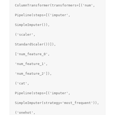
ColumnTransformer(transformers=[('num',
Pipeline(steps=[('imputer',
SimpleImputer()),
('scaler',
StandardScaler())]),
['num_feature_0',
'num_feature_1',
'num_feature_2']),
('cat',
Pipeline(steps=[('imputer',
SimpleImputer(strategy='most_frequent')),
('onehot',