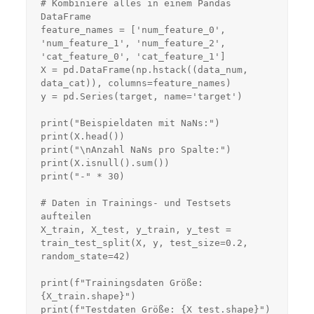
# Kombiniere alles in einem Pandas 
DataFrame

feature_names = ['num_feature_0', 
'num_feature_1', 'num_feature_2', 
'cat_feature_0', 'cat_feature_1']

X = pd.DataFrame(np.hstack((data_num, 
data_cat)), columns=feature_names)

y = pd.Series(target, name='target')

print("Beispieldaten mit NaNs:")

print(X.head())

print("\nAnzahl NaNs pro Spalte:")

print(X.isnull().sum())

print("-" * 30)

# Daten in Trainings- und Testsets 
aufteilen

X_train, X_test, y_train, y_test = 
train_test_split(X, y, test_size=0.2, 
random_state=42)

print(f"Trainingsdaten Größe: 
{X_train.shape}")

print(f"Testdaten Größe: {X_test.shape}")
