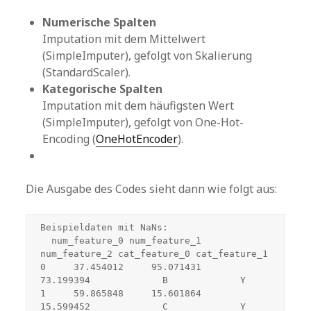
Numerische Spalten
Imputation mit dem Mittelwert
(SimpleImputer), gefolgt von Skalierung
(StandardScaler).
Kategorische Spalten
Imputation mit dem häufigsten Wert
(SimpleImputer), gefolgt von One-Hot-
Encoding (
OneHotEncoder
).
Die Ausgabe des Codes sieht dann wie folgt aus:
Beispieldaten mit NaNs:
  num_feature_0 num_feature_1 
num_feature_2 cat_feature_0 cat_feature_1
0     37.454012     95.071431     
73.199394             B             Y
1     59.865848     15.601864     
15.599452             C             Y