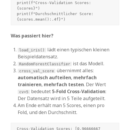
print(f"Cross-Validation Scores: 
{scores}")

print(f"Durchschnittlicher Score: 
{scores.mean():.4f}")
Was passiert hier?
lädt einen typischen kleinen
load_iris()
Beispieldatensatz.
ist das Modell.
RandomForestClassifier
übernimmt alles:
cross_val_score
automatisch aufteilen
,
mehrfach
trainieren
,
mehrfach testen
. Der Wert
bedeutet
5-Fold Cross-Validation
:
cv=5
Der Datensatz wird in 5 Teile aufgeteilt.
Am Ende erhält man 5 Scores, einen pro
Fold, und den Durchschnitt.
Cross-Validation Scores: [0.96666667 