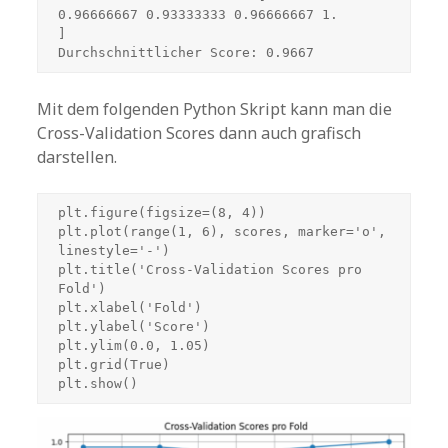
0.96666667 0.93333333 0.96666667 1.        
]

Durchschnittlicher Score: 0.9667
Mit dem folgenden Python Skript kann man die
Cross-Validation Scores dann auch grafisch
darstellen.
plt.figure(figsize=(8, 4))

plt.plot(range(1, 6), scores, marker='o', 
linestyle='-')

plt.title('Cross-Validation Scores pro 
Fold')

plt.xlabel('Fold')

plt.ylabel('Score')

plt.ylim(0.0, 1.05)

plt.grid(True)

plt.show()