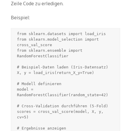
Zeile Code zu erledigen.
Beispiel:
from sklearn.datasets import load_iris

from sklearn.model_selection import 
cross_val_score

from sklearn.ensemble import 
RandomForestClassifier

# Beispiel-Daten laden (Iris-Datensatz)

X, y = load_iris(return_X_y=True)

# Modell definieren

model = 
RandomForestClassifier(random_state=42)

# Cross-Validation durchführen (5-Fold)

scores = cross_val_score(model, X, y, 
cv=5)

# Ergebnisse anzeigen
