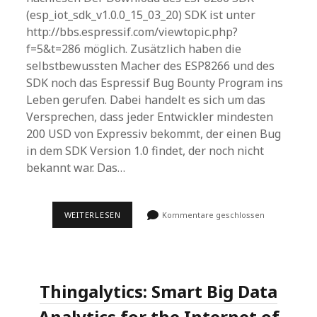
(esp_iot_sdk_v1.0.0_15_03_20) SDK ist unter
http://bbs.espressif.com/viewtopic.php?
f=5&t=286 möglich. Zusätzlich haben die
selbstbewussten Macher des ESP8266 und des
SDK noch das Espressif Bug Bounty Program ins
Leben gerufen. Dabei handelt es sich um das
Versprechen, dass jeder Entwickler mindesten
200 USD von Expressiv bekommt, der einen Bug
in dem SDK Version 1.0 findet, der noch nicht
bekannt war. Das…
ESP8266
WEITERLESEN
Kommentare geschlossen
SDK
(ESP_IOT_SDK_V1.0.0_15_03_20)
Thingalytics: Smart Big Data
Analytics for the Internet of