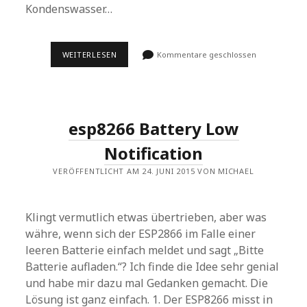
Kondenswasser…
3
WEITERLESEN
Kommentare geschlossen
ANALOGE
BODENFEUCHTIGKEITS-
SENSOREN
AM
ESP8266
–
esp8266 Battery Low
UPDATE
Notification
VERÖFFENTLICHT AM 24. JUNI 2015 VON MICHAEL
Klingt vermutlich etwas übertrieben, aber was
währe, wenn sich der ESP2866 im Falle einer
leeren Batterie einfach meldet und sagt „Bitte
Batterie aufladen.“? Ich finde die Idee sehr genial
und habe mir dazu mal Gedanken gemacht. Die
Lösung ist ganz einfach. 1. Der ESP8266 misst in