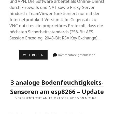
und VPN. Die Software arbeitet als Online-Dienst
durch Firewalls und NAT sowie Proxy-Server
hindurch. TeamViewer funktioniert nur mit der
Internetprotokoll-Version 4. Im Gegensatz zu
VNC nutzt es ein proprietäres Protokoll, dass die
höchsten Sicherheitsstandards (256-Bit AES
Session Encoding, 2048-Bit RSA Key Exchange)…
TEAMVIEWER
WEITERLESEN
Kommentare geschlossen
FÜR
RASPBERRY
PI
(ODER
AUCH
NICHT
3 analoge Bodenfeuchtigkeits-
….)
Sensoren am esp8266 – Update
VERÖFFENTLICHT AM 17. OKTOBER 2015 VON MICHAEL