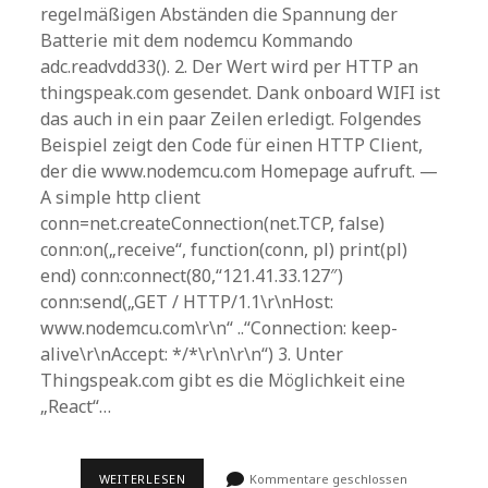
regelmäßigen Abständen die Spannung der
Batterie mit dem nodemcu Kommando
adc.readvdd33(). 2. Der Wert wird per HTTP an
thingspeak.com gesendet. Dank onboard WIFI ist
das auch in ein paar Zeilen erledigt. Folgendes
Beispiel zeigt den Code für einen HTTP Client,
der die www.nodemcu.com Homepage aufruft. —
A simple http client
conn=net.createConnection(net.TCP, false)
conn:on(„receive“, function(conn, pl) print(pl)
end) conn:connect(80,“121.41.33.127″)
conn:send(„GET / HTTP/1.1\r\nHost:
www.nodemcu.com\r\n“ ..“Connection: keep-
alive\r\nAccept: */*\r\n\r\n“) 3. Unter
Thingspeak.com gibt es die Möglichkeit eine
„React“…
ESP8266
WEITERLESEN
Kommentare geschlossen