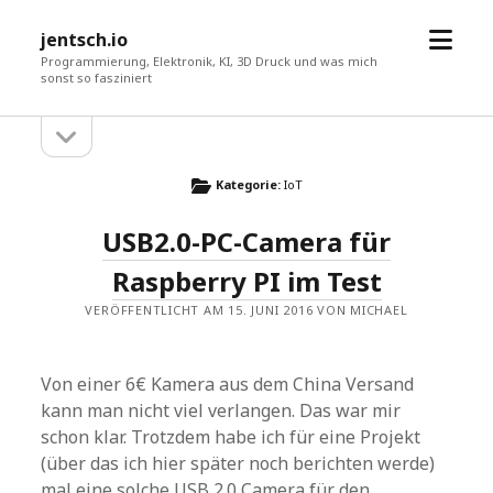
Menü
jentsch.io
öffne
Programmierung, Elektronik, KI, 3D Druck und was mich
sonst so fasziniert
Seitenleiste
Sidebar
öffnen
Kategorie:
IoT
USB2.0-PC-Camera für
Raspberry PI im Test
VERÖFFENTLICHT AM 15. JUNI 2016 VON MICHAEL
Von einer 6€ Kamera aus dem China Versand
kann man nicht viel verlangen. Das war mir
schon klar. Trotzdem habe ich für eine Projekt
(über das ich hier später noch berichten werde)
mal eine solche USB 2.0 Camera für den