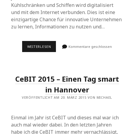
Kühlschränken und Schiffen wird digitalisiert
und mit dem Internet verbunden. Dies ist eine
einzigartige Chance für innovative Unternehmen
zu lernen, Informationen zu nutzen und…
THINGALYTICS:
WEITERLESEN
Kommentare geschlossen
SMART
BIG
DATA
ANALYTICS
FOR
THE
CeBIT 2015 – Einen Tag smart
INTERNET
OF
THINGS
in Hannover
VERÖFFENTLICHT AM 20. MÄRZ 2015 VON MICHAEL
Einmal im Jahr ist CeBIT und dieses mal war ich
auch mal wieder dabei. In den letzten Jahren
habe ich die CeBIT immer mehr vernachlässigt,