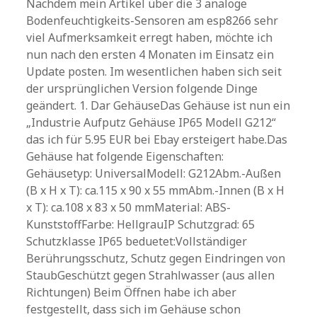
Nachdem mein Artikel über die 3 analoge
Bodenfeuchtigkeits-Sensoren am esp8266 sehr
viel Aufmerksamkeit erregt haben, möchte ich
nun nach den ersten 4 Monaten im Einsatz ein
Update posten. Im wesentlichen haben sich seit
der ursprünglichen Version folgende Dinge
geändert. 1. Dar GehäuseDas Gehäuse ist nun ein
„Industrie Aufputz Gehäuse IP65 Modell G212“
das ich für 5.95 EUR bei Ebay ersteigert habe.Das
Gehäuse hat folgende Eigenschaften:
Gehäusetyp: UniversalModell: G212Abm.-Außen
(B x H x T): ca.115 x 90 x 55 mmAbm.-Innen (B x H
x T): ca.108 x 83 x 50 mmMaterial: ABS-
KunststoffFarbe: HellgrauIP Schutzgrad: 65
Schutzklasse IP65 beduetet:Vollständiger
Berührungsschutz, Schutz gegen Eindringen von
StaubGeschützt gegen Strahlwasser (aus allen
Richtungen) Beim Öffnen habe ich aber
festgestellt, dass sich im Gehäuse schon