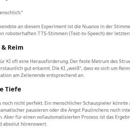
enschlich.“
endste an diesem Experiment ist die Nuance in der Stimme.
en roboterhaften TTS-Stimmen (Text-to-Speech) der letzten 
 & Reim
für KI oft eine Herausforderung. Der feste Metrum des Str
rstaunlich gut erkannt. Die KI „weiß“, dass es sich um Rei
nation am Zeilenende entsprechend an.
e Tiefe
es noch nicht perfekt. Ein menschlicher Schauspieler könnt
ramatischer pausieren oder die Angst Paulinchens noch int
. Aber für einen vollautomatisierten Prozess ist das Ergebn
d absolut hörenswert.