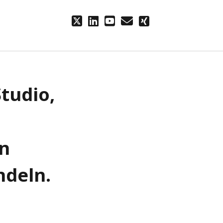
twitter
linkedin
youtube
email
xing
tudio,
in
ndeln.