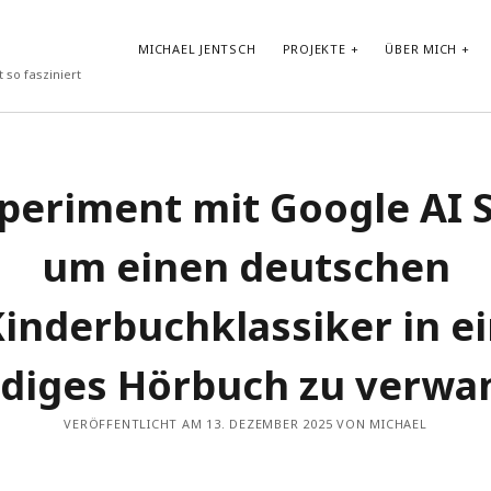
MICHAEL JENTSCH
PROJEKTE
ÜBER MICH
 so fasziniert
NEUESTE BEITRÄGE
xperiment mit Google AI S
Vibe-Coding im Google AI Studio: „LyricLens“
Vom Shader zum atmosphärischen Android Hintergrund
um einen deutschen
Test von GLM-4.7-Flash in Ollama auf HP ZBook Ultra G1a mit
AMD Ryzen AI Max+ PRO 395 Notebook
Prompt Repetition: Einfache Performance-Steigerung für LLMs
inderbuchklassiker in e
ohne Reasoning
30-Tage-DSPy-Challenge –Tag 30: Abschluss der DSPy-
Challenge – Projektpräsentation und strategischer Ausblick
diges Hörbuch zu verwa
VERÖFFENTLICHT AM 13. DEZEMBER 2025 VON MICHAEL