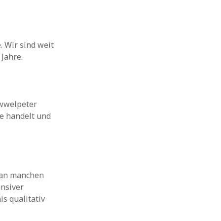
 Wir sind weit
Jahre.
uwwelpeter
me handelt und
e an manchen
ensiver
is qualitativ