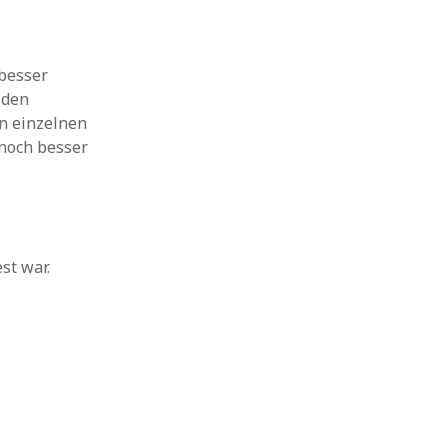
 besser
 den
en einzelnen
 noch besser
st war.