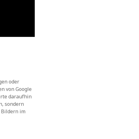
ngen oder
ten von Google
erte daraufhin
en, sondern
 Bildern im