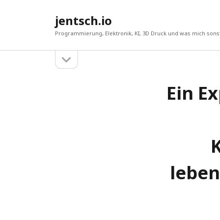
jentsch.io
Programmierung, Elektronik, KI, 3D Druck und was mich sonst
Seitenleiste
Sidebar
öffnen
Ein E
Suche
K
leben