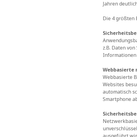
Jahren deutlich
Die 4 größten
Sicherheitsb
Anwendungsbas
z.B. Daten von
Informationen
Webbasierte 
Webbasierte B
Websites besuc
automatisch s
Smartphone ab
Sicherheitsb
Netzwerkbasie
unverschlüsse
ausgeführt wi