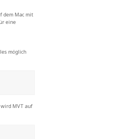
uf dem Mac mit
ür eine
lles möglich
it wird MVT auf