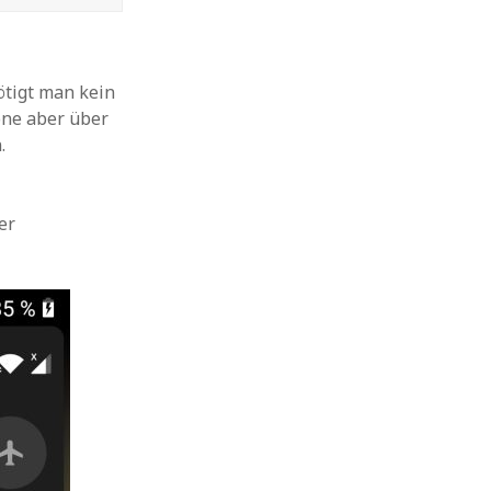
ötigt man kein
one aber über
.
er