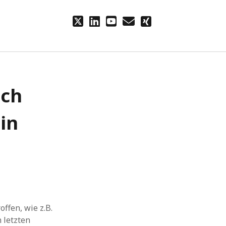
twitter
linkedin
youtube
email
xing
ach
in
ffen, wie z.B.
 letzten