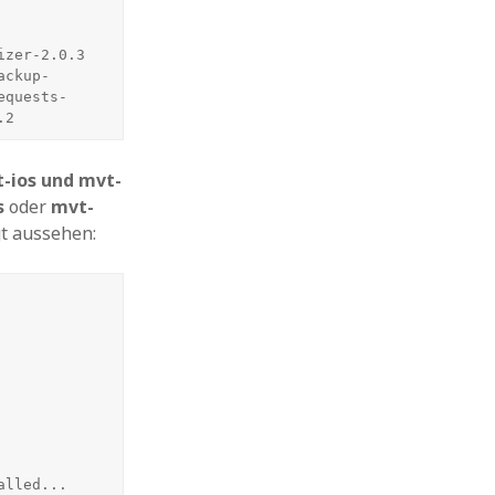
zer-2.0.3 
ackup-
equests-
.2
-ios
und
mvt-
s
oder
mvt-
gt aussehen:
alled...