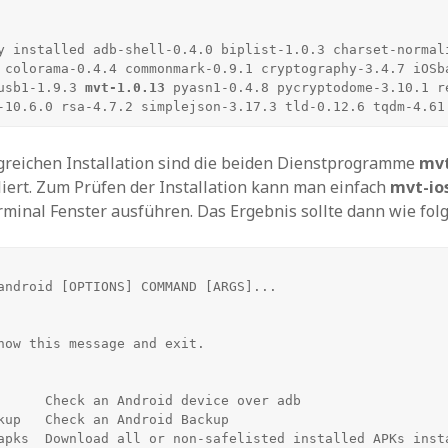
y installed adb-shell-0.4.0 biplist-1.0.3 charset-normali
 colorama-0.4.4 commonmark-0.9.1 cryptography-3.4.7 iOSb
usb1-1.9.3 
mvt-1.0.13
 pyasn1-0.4.8 pycryptodome-3.10.1 r
-10.6.0 rsa-4.7.2 simplejson-3.17.3 tld-0.12.6 tqdm-4.61
greichen Installation sind die beiden Dienstprogramme
mvt
liert. Zum Prüfen der Installation kann man einfach
mvt-io
minal Fenster ausführen. Das Ergebnis sollte dann wie fol
android [OPTIONS] COMMAND [ARGS]...

d-apks  Download all or non-safelisted installed APKs inst