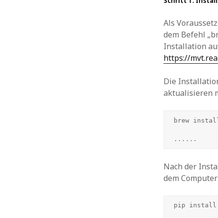
Schritt 1: Instal
Als Voraussetz
dem Befehl „bre
Installation a
https://mvt.rea
Die Installati
aktualisieren 
brew instal
Nach der Insta
dem Computer i
pip install 