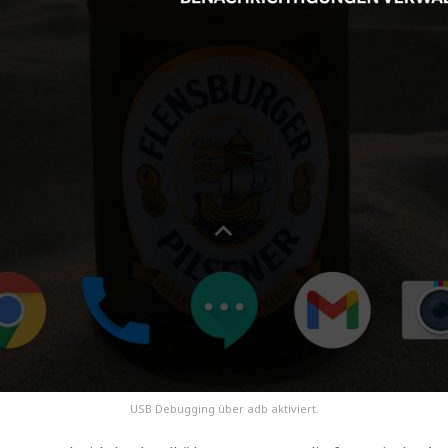
USB Debugging über adb aktiviert.