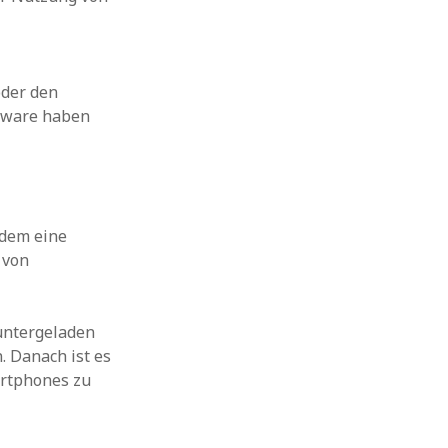
oder den
rdware haben
 dem eine
 von
ntergeladen
. Danach ist es
artphones zu