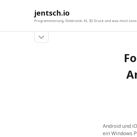
jentsch.io
Programmierung, Elektronik, KI, 3D Druck und was mich sonst
Seitenleiste
Sidebar
öffnen
Fo
Suche
A
Android und iO
ein Windows PC