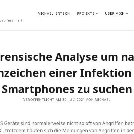
MICHAEL JENTSCH
PROJEKTE
ÜBER MICH
 so fasziniert
NEUESTE BEITRÄGE
rensische Analyse um n
Vibe-Coding im Google AI Studio: „LyricLens“
Vom Shader zum atmosphärischen Android Hintergrund
nzeichen einer Infektion 
Test von GLM-4.7-Flash in Ollama auf HP ZBook Ultra G1a mit
AMD Ryzen AI Max+ PRO 395 Notebook
Prompt Repetition: Einfache Performance-Steigerung für LLMs
Smartphones zu suchen
ohne Reasoning
30-Tage-DSPy-Challenge –Tag 30: Abschluss der DSPy-
Challenge – Projektpräsentation und strategischer Ausblick
VERÖFFENTLICHT AM 30. JULI 2021 VON MICHAEL
S Geräte sind normalerweise nicht so oft von Angriffen betro
, trotzdem häufen sich die Meldungen von Angriffen in den