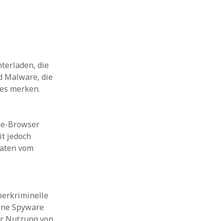
terladen, die
d Malware, die
es merken.
ne-Browser
it jedoch
Daten vom
berkriminelle
ine Spyware
er Nutzung von