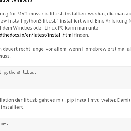
lation von libusb
ung für MVT muss die libusb installiert werden, die man a
w install python3 libusb“ installiert wird. Eine Anleitung f
uf dem Windoes oder Linux PC kann man unter
dthedocs.io/en/latest/install.html
finden.
on dauert recht lange, vor allem, wenn Homebrew erst mal a
muss.
l python3 libusb

llation der libusb geht es mit „pip install mvt“ weiter. Dam
nstalliert.
mvt
