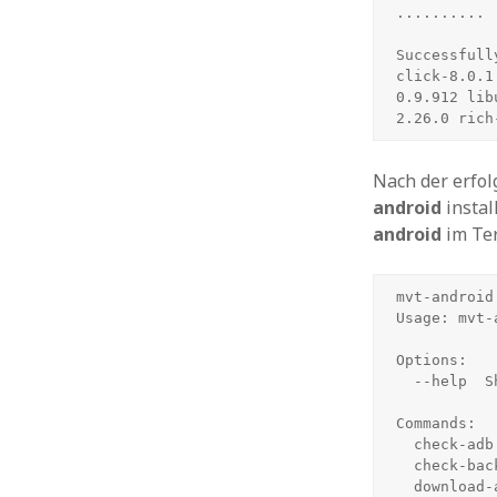
..........

Successfull
click-8.0.1
0.9.912 lib
2.26.0 rich
Nach der erfol
android
instal
android
im Ter
mvt-android

Usage: mvt-
Options:

  --help  Show this message and exit.

Commands:

  check-adb      Check an Android device over adb

  check-backup   Check an Android Backup

  downloa