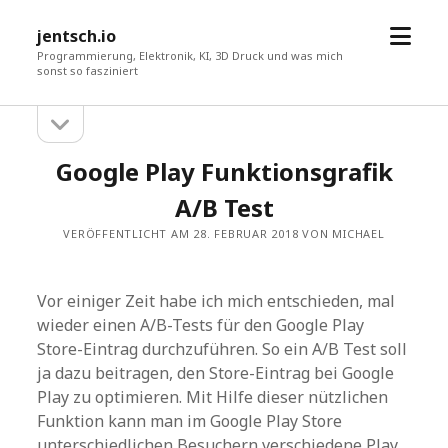
Menü
jentsch.io
öffne
Programmierung, Elektronik, KI, 3D Druck und was mich
sonst so fasziniert
Seitenleiste
Sidebar
öffnen
Google Play Funktionsgrafik
A/B Test
VERÖFFENTLICHT AM 28. FEBRUAR 2018 VON MICHAEL
Vor einiger Zeit habe ich mich entschieden, mal
wieder einen A/B-Tests für den Google Play
Store-Eintrag durchzuführen. So ein A/B Test soll
ja dazu beitragen, den Store-Eintrag bei Google
Play zu optimieren. Mit Hilfe dieser nützlichen
Funktion kann man im Google Play Store
unterschiedlichen Besuchern verschiedene Play