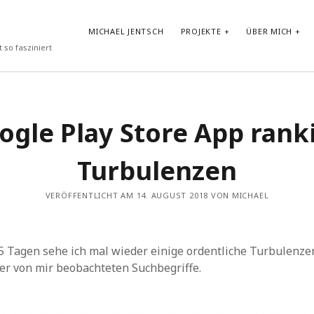
MICHAEL JENTSCH
PROJEKTE
ÜBER MICH
 so fasziniert
NEUESTE BEITRÄGE
ogle Play Store App rank
Vibe-Coding im Google AI Studio: „LyricLens“
Vom Shader zum atmosphärischen Android Hintergrund
Turbulenzen
Test von GLM-4.7-Flash in Ollama auf HP ZBook Ultra G1a mit
AMD Ryzen AI Max+ PRO 395 Notebook
Prompt Repetition: Einfache Performance-Steigerung für LLMs
VERÖFFENTLICHT AM 14. AUGUST 2018 VON MICHAEL
ohne Reasoning
30-Tage-DSPy-Challenge –Tag 30: Abschluss der DSPy-
Challenge – Projektpräsentation und strategischer Ausblick
 5 Tagen sehe ich mal wieder einige ordentliche Turbulenze
er von mir beobachteten Suchbegriffe.