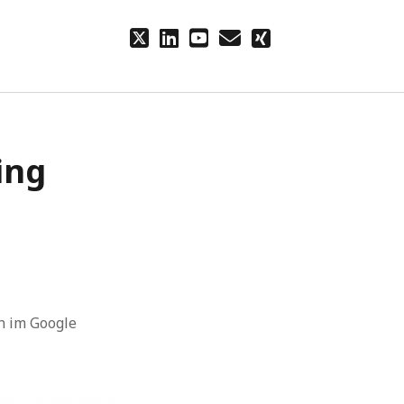
twitter
linkedin
youtube
email
xing
ing
n im Google