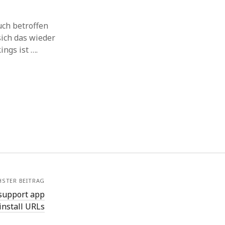
uch betroffen
ich das wieder
ngs ist ….
HSTER BEITRAG
support app
install URLs