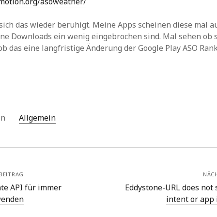
omotion.org/asoweather/
sich das wieder beruhigt. Meine Apps scheinen diese mal a
ine Downloads ein wenig eingebrochen sind. Mal sehen ob s
ob das eine langfristige Änderung der Google Play ASO Ranki
 in
Allgemein
BEITRAG
NÄC
te API für immer
Eddystone-URL does not 
wenden
intent or app 