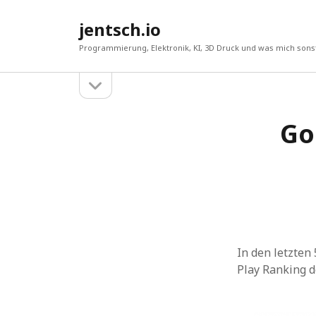
jentsch.io
Programmierung, Elektronik, KI, 3D Druck und was mich sonst
Seitenleiste
Sidebar
öffnen
Go
Suche
In den letzten
Play Ranking d