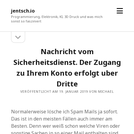
Menü
jentsch.io
öffne
Programmierung, Elektronik, KI, 3D Druck und was mich
sonst so fasziniert
Seitenleiste
Sidebar
öffnen
Nachricht vom
Sicherheitsdienst. Der Zugang
zu Ihrem Konto erfolgt uber
Dritte
VERÖFFENTLICHT AM 19. JANUAR 2019 VON MICHAEL
Normalerweise lösche ich Spam Mails ja sofort.
Das ist in den meisten Fällen auch immer am
Besten. Denn wer weiß schon welche Viren oder
sonstige Sachen in so einer Mail enthalten sind.