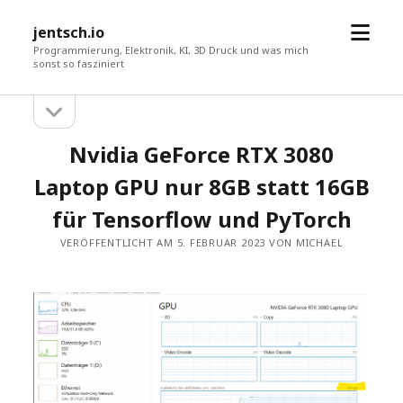
Menü
jentsch.io
öffne
Programmierung, Elektronik, KI, 3D Druck und was mich
sonst so fasziniert
Seitenleiste
Sidebar
öffnen
Nvidia GeForce RTX 3080
Laptop GPU nur 8GB statt 16GB
für Tensorflow und PyTorch
VERÖFFENTLICHT AM 5. FEBRUAR 2023 VON MICHAEL