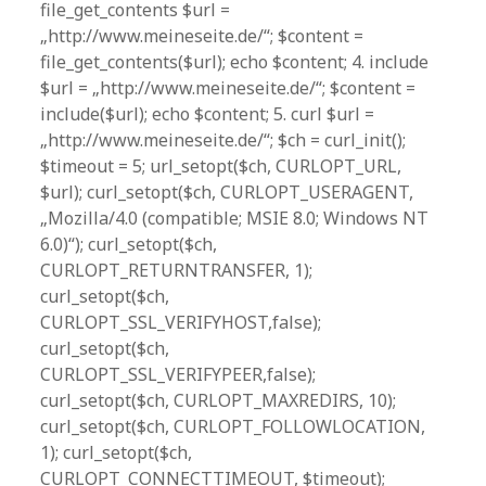
file_get_contents $url =
„http://www.meineseite.de/“; $content =
file_get_contents($url); echo $content; 4. include
$url = „http://www.meineseite.de/“; $content =
include($url); echo $content; 5. curl $url =
„http://www.meineseite.de/“; $ch = curl_init();
$timeout = 5; url_setopt($ch, CURLOPT_URL,
$url); curl_setopt($ch, CURLOPT_USERAGENT,
„Mozilla/4.0 (compatible; MSIE 8.0; Windows NT
6.0)“); curl_setopt($ch,
CURLOPT_RETURNTRANSFER, 1);
curl_setopt($ch,
CURLOPT_SSL_VERIFYHOST,false);
curl_setopt($ch,
CURLOPT_SSL_VERIFYPEER,false);
curl_setopt($ch, CURLOPT_MAXREDIRS, 10);
curl_setopt($ch, CURLOPT_FOLLOWLOCATION,
1); curl_setopt($ch,
CURLOPT_CONNECTTIMEOUT, $timeout);