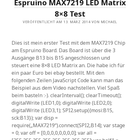
Espruino MAX7219 LED Matrix
8×8 Test
VERÖFFENTLICHT AM 13. MÄRZ 2014 VON MICHAEL
Dies ist mein erster Test mit dem MAX7219 Chip
am Espruino Board. Das Board ist über die 3
Ausgänge B13 bis B15 angeschlossen und
steuert eine 8×8 LED Matrix an. Die habe ich für
ein paar Euro bei ebay bestellt. Mit den
folgenden Zeilen JavaScript Code kann man das
Beispiel aus dem Video nachstellen. Viel Spaß
beim basteln :-). clearInterval(); clearTimeout();
digitalWrite (LED1,0); digitalWrite (LED2,0);
digitalWrite (LED3,1); SPI2.setup({mosi:B15,
sck:B13}); var disp =
require(„MAX7219“).connect(SPI2,B14); var stage
= 0; var off = [0,0,0,0,0,0,0,0]; var all =