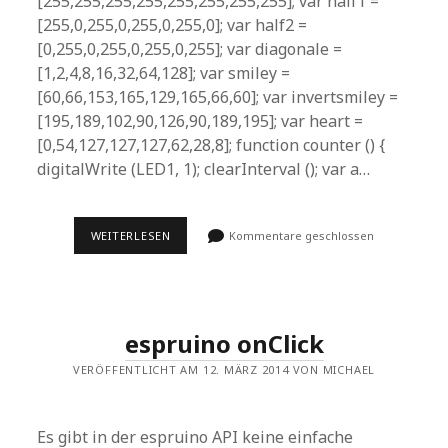
[255,255,255,255,255,255,255,255]; var half1 =
[255,0,255,0,255,0,255,0]; var half2 =
[0,255,0,255,0,255,0,255]; var diagonale =
[1,2,4,8,16,32,64,128]; var smiley =
[60,66,153,165,129,165,66,60]; var invertsmiley =
[195,189,102,90,126,90,189,195]; var heart =
[0,54,127,127,127,62,28,8]; function counter () {
digitalWrite (LED1, 1); clearInterval (); var a…
ESPRUINO
WEITERLESEN
Kommentare geschlossen
MAX7219
LED
MATRIX
8×8
TEST
espruino onClick
VERÖFFENTLICHT AM 12. MÄRZ 2014 VON MICHAEL
Es gibt in der espruino API keine einfache