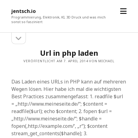
Menü
jentsch.io
öffne
Programmierung, Elektronik, KI, 3D Druck und was mich
sonst so fasziniert
Seitenleiste
Sidebar
öffnen
jentsch.io
Url in php laden
Beiträge
VERÖFFENTLICHT AM 7. APRIL 2014 VON MICHAEL
Das Laden eines URLs in PHP kann auf mehreren
Wegen lösen. Hier habe ich mal die wichtigsten
Best Practices zusammengefasst: 1. readfile $url
= „http://www.meineseite.de/“; $content =
readfile($url); echo $content; 2. fopen $url =
„http://www.meineseite.de/“; $handle =
fopen(‚http://example.com/‘, „r“); $content
stream_get_contents($handle); 3.