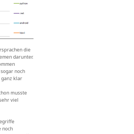
rsprachen die
hemen darunter.
enommen
 sogar noch
 ganz klar
ython musste
sehr viel
egriffe
e noch