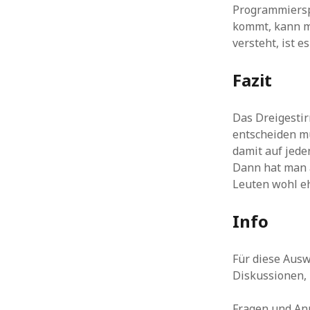
Programmierspr
kommt, kann m
versteht, ist es
Fazit
Das Dreigestir
entscheiden mu
damit auf jede
Dann hat man 
Leuten wohl eh
Info
Für diese Ausw
Diskussionen, 
Fragen und An