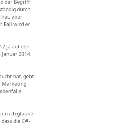
d der Begriff
ständig durch
 hat, aber
n Fall wird er
12 ja auf den
m Januar 2014
sucht hat, geht
s Marketing
jedenfalls
enn ich glaube
, dass die C#-
+