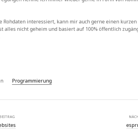
ie Rohdaten interessiert, kann mir auch gerne einen kurz
Ist alles nicht geheim und basiert auf 100% öffentlich zugän
.
 in
Programmierung
BEITRAG
NÄC
bsites
espr