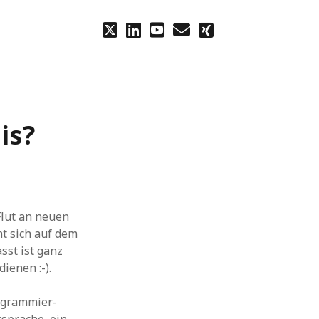
twitter
linkedin
youtube
email
xing
is?
Flut an neuen
ht sich auf dem
sst ist ganz
ienen :-).
rogrammier-