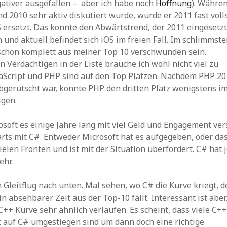
ativer ausgefallen – aber ich habe noch
Hoffnung
). Währen
d 2010 sehr aktiv diskutiert wurde, wurde er 2011 fast voll
S ersetzt. Das konnte den Abwärtstrend, der 2011 eingesetzt
 und aktuell befindet sich iOS im freien Fall. Im schlimmste
schon komplett aus meiner Top 10 verschwunden sein.
n Verdächtigen in der Liste brauche ich wohl nicht viel zu
vaScript und PHP sind auf den Top Plätzen. Nachdem PHP 20
abgerutscht war, konnte PHP den dritten Platz wenigstens i
igen.
oft es einige Jahre lang mit viel Geld und Engagement ver
rts mit C#. Entweder Microsoft hat es aufgegeben, oder da
ielen Fronten und ist mit der Situation überfordert. C# hat 
ehr.
 Gleitflug nach unten. Mal sehen, wo C# die Kurve kriegt, d
in absehbarer Zeit aus der Top-10 fällt. Interessant ist aber
C++ Kurve sehr ähnlich verlaufen. Es scheint, dass viele C+
t auf C# umgestiegen sind um dann doch eine richtige