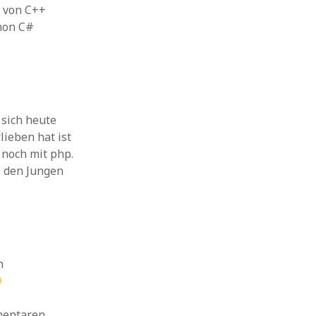
n von C++
hon C#
 sich heute
lieben hat ist
 noch mit php.
i den Jungen
h
mentaren