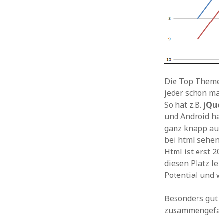
Die Top Theme
jeder schon ma
So hat z.B.
jQu
und Android ha
ganz knapp auf
bei html sehen
Html ist erst 
diesen Platz l
Potential und 
Besonders gut 
zusammengefass