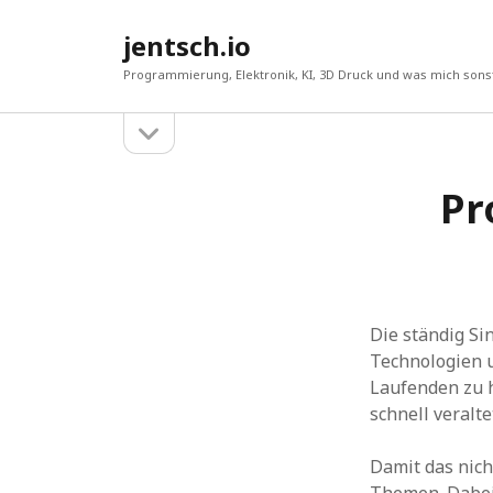
jentsch.io
Programmierung, Elektronik, KI, 3D Druck und was mich sonst
Seitenleiste
Sidebar
öffnen
Pr
Suche
Die ständig S
Technologien u
Laufenden zu h
schnell veralte
Damit das nich