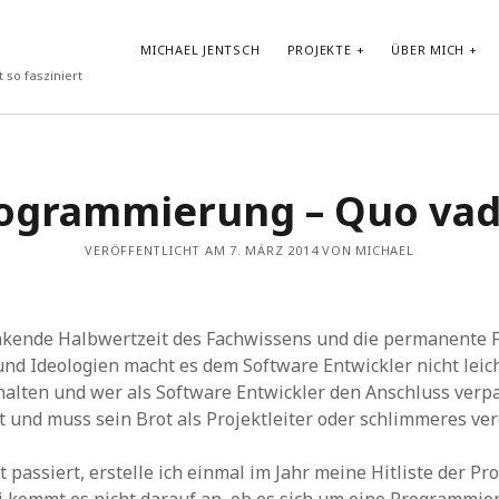
MICHAEL JENTSCH
PROJEKTE
ÜBER MICH
 so fasziniert
NEUESTE BEITRÄGE
ogrammierung – Quo vad
Vibe-Coding im Google AI Studio: „LyricLens“
Vom Shader zum atmosphärischen Android Hintergrund
VERÖFFENTLICHT AM 7. MÄRZ 2014 VON MICHAEL
Test von GLM-4.7-Flash in Ollama auf HP ZBook Ultra G1a mit
AMD Ryzen AI Max+ PRO 395 Notebook
Prompt Repetition: Einfache Performance-Steigerung für LLMs
ohne Reasoning
inkende Halbwertzeit des Fachwissens und die permanente 
30-Tage-DSPy-Challenge –Tag 30: Abschluss der DSPy-
Challenge – Projektpräsentation und strategischer Ausblick
nd Ideologien macht es dem Software Entwickler nicht leic
alten und wer als Software Entwickler den Anschluss verpa
t und muss sein Brot als Projektleiter oder schlimmeres verd
t passiert, erstelle ich einmal im Jahr meine Hitliste der P