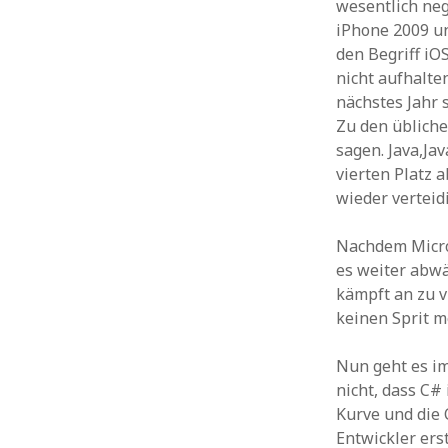
wesentlich neg
iPhone 2009 un
den Begriff iO
nicht aufhalten
nächstes Jahr 
Zu den übliche
sagen. Java,Ja
vierten Platz 
wieder verteid
Nachdem Micros
es weiter abwä
kämpft an zu v
keinen Sprit m
Nun geht es im
nicht, dass C# 
Kurve und die 
Entwickler ers