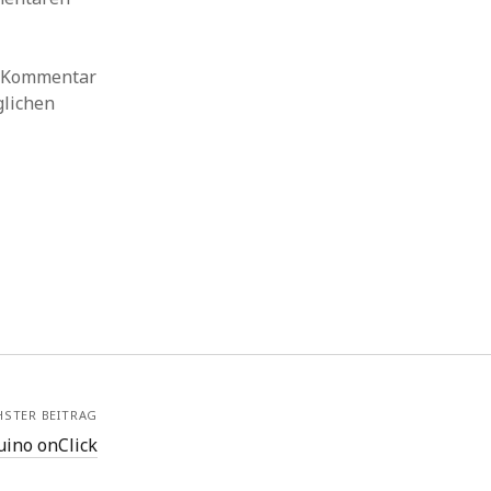
en Kommentar
glichen
HSTER BEITRAG
uino onClick