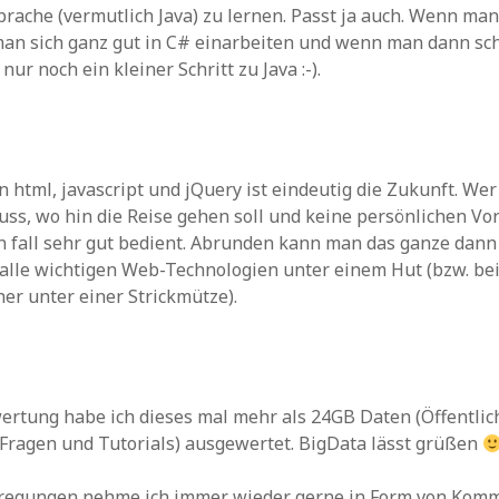
ache (vermutlich Java) zu lernen. Passt ja auch. Wenn ma
an sich ganz gut in C# einarbeiten und wenn man dann sc
 nur noch ein kleiner Schritt zu Java :-).
n html, javascript und jQuery ist eindeutig die Zukunft. Wer
ss, wo hin die Reise gehen soll und keine persönlichen Vor
n fall sehr gut bedient. Abrunden kann man das ganze dann
alle wichtigen Web-Technologien unter einem Hut (bzw. be
er unter einer Strickmütze).
ertung habe ich dieses mal mehr als 24GB Daten (Öffentlic
Fragen und Tutorials) ausgewertet. BigData lässt grüßen
regungen nehme ich immer wieder gerne in Form von Kom