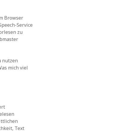
vom Browser
-Speech-Service
orlesen zu
Webmaster
u nutzen
Was mich viel
ert
elesen
ttlichen
hkeit, Text