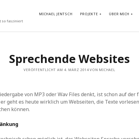
MICHAEL JENTSCH
PROJEKTE
ÜBER MICH
 so fasziniert
NEUESTE BEITRÄGE
Sprechende Websites
Vibe-Coding im Google AI Studio: „LyricLens“
Vom Shader zum atmosphärischen Android Hintergrund
VERÖFFENTLICHT AM 4. MÄRZ 2014 VON MICHAEL
Test von GLM-4.7-Flash in Ollama auf HP ZBook Ultra G1a mit
AMD Ryzen AI Max+ PRO 395 Notebook
Prompt Repetition: Einfache Performance-Steigerung für LLMs
ohne Reasoning
iedergabe von MP3 oder Wav Files denkt, ist schon auf der 
30-Tage-DSPy-Challenge –Tag 30: Abschluss der DSPy-
Challenge – Projektpräsentation und strategischer Ausblick
ier geht es heute wirklich um Webseiten, die Texte vorlese
chen können.
ränkung