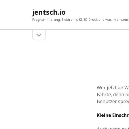
jentsch.io
Programmierung, Elektronik, KI, 3D Druck und was mich sonst
Seitenleiste
Sidebar
öffnen
Suche
Wer jetzt an W
Fährte, denn h
Benutzer spre
Kleine Einsch