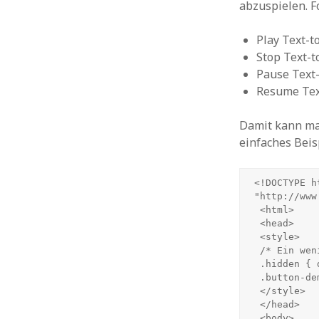
abzuspielen. F
Play Text-t
Stop Text-t
Pause Text
Resume Tex
Damit kann ma
einfaches Beis
<!DOCTYPE h
"http://www
 <html>

 <head>

 <style>

 /* Ein wenig Styling */

 .hidden { display: none; }

 .button-demo { padding: 0.5em; display: inline-block; margin: 1em auto; }

 </style>

 </head>

 <body>
