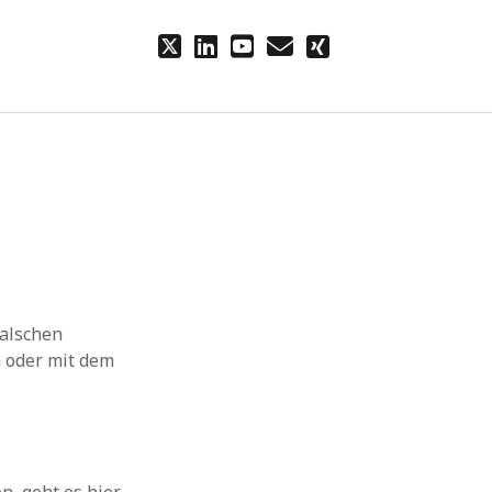
twitter
linkedin
youtube
email
xing
falschen
n oder mit dem