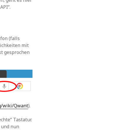
n, geht es hier
API“.
on (falls
ichkeiten mit
ekt gesprochen
rg/wiki/Qwant
).
chte“ Tastatur.
n und nun