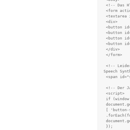
 <!-- Das HTML Formular mit dem Eingabefeld und den 4 Buttons -->

 <form action="" method="get">

 <textarea id="text" rows="3" cols="30"></textarea>

 <div>

 <button id="button-speak">Speak</button>

 <button id="button-stop">Stop</button>

 <button id="button-pause">Pause</button>

 <button id="button-resume">Resume</button>

 </div>

 </form>

 <!-- Leider kann das auch passieren. Nich jeder Browser unterstützt die 
Speech Synt
 <span id="ss-unsupported">Speech Synthesis API not supported</span>

 <!-- Der JavaScript Code für die Text-to-Speech Funktionen -->

 <script>

 if (window.SpeechSynthesisUtterance === undefined) {

 document.getElementById('ss-unsupported').classList.remove('hidden');

 [ 'button-speak', 'button-stop', 'button-pause', 'button-resume' ]

 .forEach(function(elementId) {

 document.getElementById(elementId).setAttribute('disabled', 'disabled');

 });
