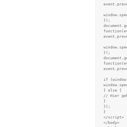
 event.preventDefault();

 window.speechSynthesis.cancel();

 });

 document.getElementById('button-pause').addEventListener('click',

 function(event) {

 event.preventDefault();

 window.speechSynthesis.pause();

 });

 document.getElementById('button-resume').addEventListener('click',

 function(event) {

 event.preventDefault();

 if (window.speechSynthesis.paused === true) {

 window.speechSynthesis.resume();

 } else {

 // Hier geht das nicht!

 }

 });

 }

 </script>

 </body>
