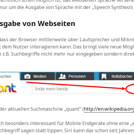
echnisch schon möglich ist, das Webseiten Sprache versehe
 nur um die Ausgabe von Sprache mit der „Speech Synthesis 
sgabe von Webseiten
dass der Browser mittlerweile über Lautsprecher und Mikrof
 dem Nutzer interagieren kann. Das bringt viele neue Mögl
n z.B. Suchbegriffe nicht mehr nur eingegeben sondern dir
der aktuellen Suchmaschine „quant“ (
http://en.wikipedia.o
ich besonders interessant für Mobile Endgeräte ohne eine „e
chbegriff sagen statt tippen. Siri kann das schon seit Jahre