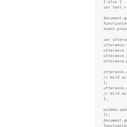
 } else {

 var text = document.getElementById('text');

 document.getElementById('button-speak').addEventListener('click',

 function(event) {

 event.preventDefault();

 var utterance = new SpeechSynthesisUtterance();

 utterance.text = text.value;

 utterance.lang = "de-DE";

 utterance.rate = 1;

 utterance.pitch = 1;

 utterance.onstart = function() {

 // Wird aufgerufen, wenn die Text-To-Speach Ausgabe startet

 };

 utterance.onend = function() {

 // Wird aufgerufen, wenn die Text-To-Speach Ausgabe endet

 };

 window.speechSynthesis.speak(utterance);

 });

 document.getElementById('button-stop').addEventListener('click',

 function(event) {
