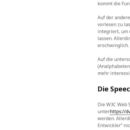
kommt die Funk
Auf der andere
vorlesen zu la
integriert, um
lassen. Allerd
erschwinglich.
Auf die unters
(Analphabeten, 
mehr interessie
Die Speec
Die W3C Web Sp
unter
https://d
werden. Allerd
Entwickler“ nic