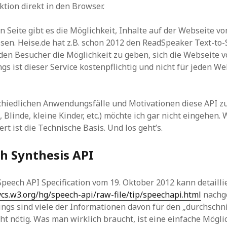
tion direkt in den Browser.
n Seite gibt es die Möglichkeit, Inhalte auf der Webseite 
ssen. Heise.de hat z.B. schon 2012 den ReadSpeaker Text-to
 den Besucher die Möglichkeit zu geben, sich die Webseite v
ings ist dieser Service kostenpflichtig und nicht für jeden 
chiedlichen Anwendungsfälle und Motivationen diese API z
Blinde, kleine Kinder, etc.) möchte ich gar nicht eingehen. 
rt ist die Technische Basis. Und los geht’s.
h Synthesis API
eech API Specification vom 19. Oktober 2012 kann detailli
vcs.w3.org/hg/speech-api/raw-file/tip/speechapi.html
nachg
ings sind viele der Informationen davon für den „durchschni
ht nötig. Was man wirklich braucht, ist eine einfache Möglic