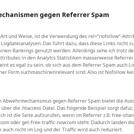
chanismen gegen Referrer Spam
 Art und Weise, ist die Verwendung des rel=“nofollow“-Attri
e Logdateianalysen. Das führt dazu, dass diese Links nicht 
inen-Rankings genutzt werden. Allerdings sehe ich trotz 
ttributes in den Analytcs Statistiken massenweise Referre
nt es egal zu sein, ob sich aus dem Referrer Spam auch Li
iner Form suchmaschinenrelevant sind. Also ist Nofollow k
n Abwehrmechanismus gegen Referrer Spam bietet die Aus
 über die .htaccess Datei. Das folgende Beispiel sorgt dafür
ich ist die Seite aufzurufen, wenn im Referrer z.B. free-sha
.com oder get-free-traffic-now.com steht. Dadurch landen di
 auch nicht im Log und der Traffic wird auch reduziert.