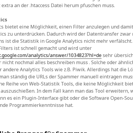
 extra an der .htaccess Datei herum pfuschen muss.
ics
cs bietet eine Möglichkeit, einen Filter anzulegen und dami
ics zu unterdrücken. Dadurch wird der Datentransfer zwar 
s ist die Statistik in Google Analytics nicht mehr verfälscht
Filters ist schnell gemacht und wird unter
t.google.com/analytics/answer/1034823?hl=de
sehr übersicht
er nicht nochmal alles beschreiben muss . Solche oder ähnl
r andere Analytics Tools wie z.B. Piwik. Allerdings hat die 
s man ständig die URLs der Spammer manuell eintragen mu
ine Reihe von Web-Statistik Tools, die keine Möglichkeit bie
auszuschießen. In dem Fall kann man das Tool erweitern, 
enn es ein Plugin-Interface gibt oder die Software Open-Sou
nde Programmierkenntnisse hat.