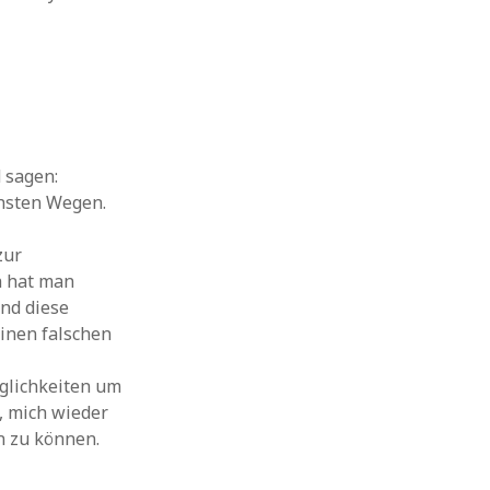
 sagen:
hsten Wegen.
zur
h hat man
ind diese
einen falschen
glichkeiten um
, mich wieder
n zu können.