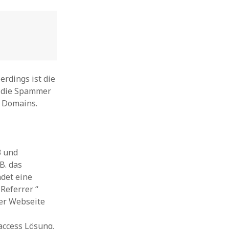
erdings ist die
h die Spammer
e Domains.
3 und
B. das
ndet eine
Referrer “
der Webseite
taccess Lösung,