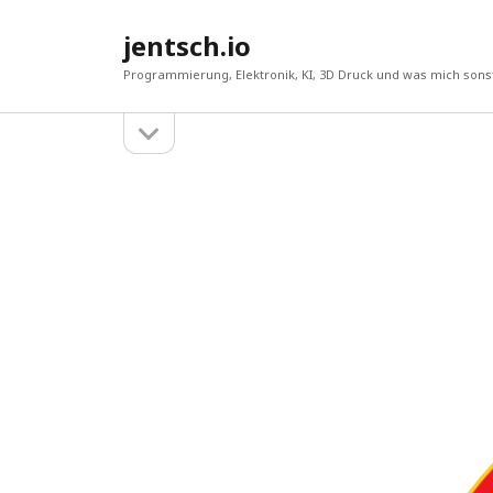
jentsch.io
Programmierung, Elektronik, KI, 3D Druck und was mich sonst
Seitenleiste
Sidebar
öffnen
Suche