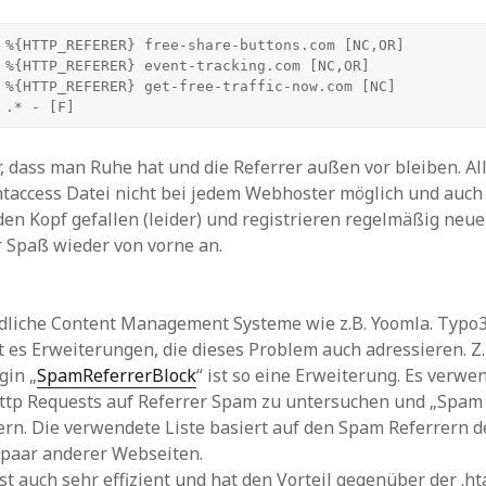
 %{HTTP_REFERER} free-share-buttons.com [NC,OR]

 %{HTTP_REFERER} event-tracking.com [NC,OR]

 %{HTTP_REFERER} get-free-traffic-now.com [NC]

r, dass man Ruhe hat und die Referrer außen vor bleiben. All
.htaccess Datei nicht bei jedem Webhoster möglich und auc
 den Kopf gefallen (leider) und registrieren regelmäßig neu
 Spaß wieder von vorne an.
edliche Content Management Systeme wie z.B. Yoomla. Typo
 es Erweiterungen, die dieses Problem auch adressieren. Z.
gin „
SpamReferrerBlock
“ ist so eine Erweiterung. Es verwe
http Requests auf Referrer Spam zu untersuchen und „Spam 
ltern. Die verwendete Liste basiert auf den Spam Referrern 
 paar anderer Webseiten.
st auch sehr effizient und hat den Vorteil gegenüber der .h