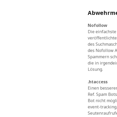
Abwehrme
Nofollow
Die einfachste
veröffentlicht
des Suchmasch
des Nofollow A
Spammern schei
die in irgende
Lösung.
.htaccess
Einen bessere
Ref. Spam Bots
Bot nicht mögl
event-tracking
Seutenraufrufe