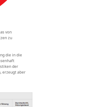
was von
tzen zu
g die in die
ssenhaft
istiken der
, erzeugt aber