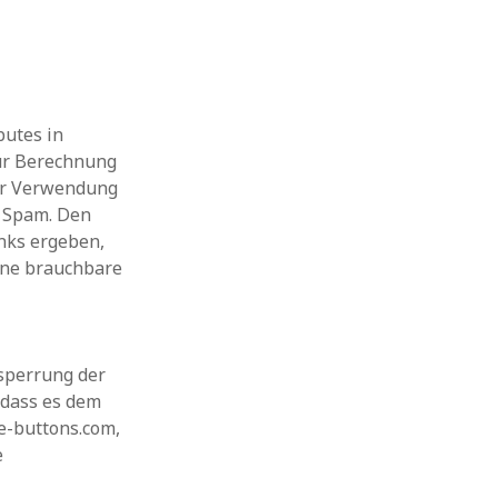
butes in
zur Berechnung
der Verwendung
r Spam. Den
nks ergeben,
eine brauchbare
sperrung der
, dass es dem
re-buttons.com,
e