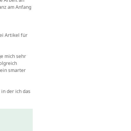
e Arbeit an
ganz am Anfang
i Artikel für
ge mich sehr
olgreich
mein smarter
in der ich das