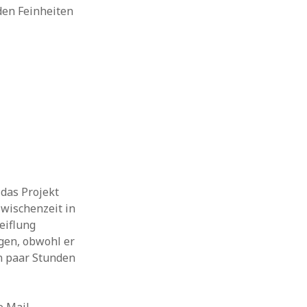
 den Feinheiten
 das Projekt
wischenzeit in
eiflung
ngen, obwohl er
n paar Stunden