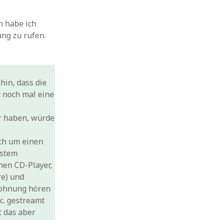
n habe ich
ng zu rufen.
hin, dass die
t noch mal eine
r haben, würde
ich um einen
ystem
inen CD-Player,
re) und
Wohnung hören
c. gestreamt
t das aber