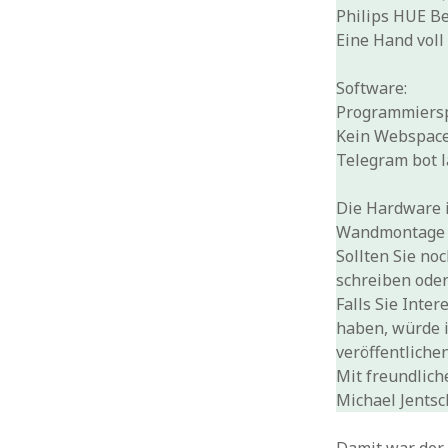
Philips HUE B
Eine Hand vol
Software:
Programmierspr
Kein Webspace
Telegram bot l
Die Hardware i
Wandmontage i
Sollten Sie no
schreiben oder
Falls Sie Int
haben, würde i
veröffentliche
Mit freundlic
Michael Jentsc