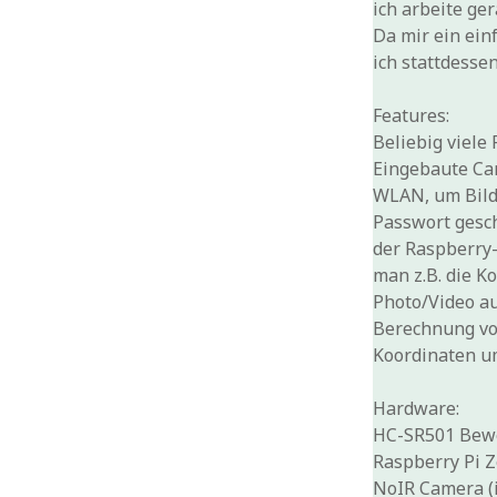
ich arbeite g
Da mir ein ein
ich stattdess
Features:
Beliebig viele
Eingebaute Ca
WLAN, um Bild
Passwort gesc
der Raspberry-
man z.B. die K
Photo/Video au
Berechnung vo
Koordinaten um
Hardware:
HC-SR501 Bew
Raspberry Pi Z
NoIR Camera (i