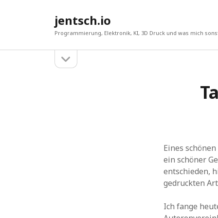
jentsch.io
Programmierung, Elektronik, KI, 3D Druck und was mich sonst
Seitenleiste
Sidebar
öffnen
T
Suche
Eines schönen 
ein schöner Ge
entschieden, h
gedruckten Art
Ich fange heut