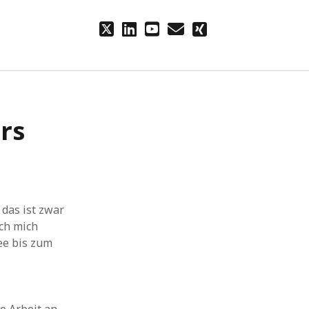
twitter
linkedin
youtube
email
xing
rs
das ist zwar
ich mich
dee bis zum