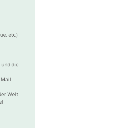
e, etc.)
 und die
-Mail
der Welt
el