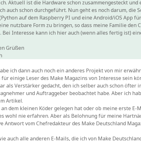
ch. Aktuell ist die Hardware schon zusammengesteckt und e
ch auch schon durchgeführt. Nun geht es noch darum, die 
Python auf dem Raspberry PI und eine Android/iOS App für
eine nutzbare Form zu bringen, so dass meine Familie den 
. Bei Interesse kann ich hier auch (wenn alles fertig ist) ein
hen Grüßen
h
habe ich dann auch noch ein anderes Projekt von mir erwähn
h für einige Leser des Make Magazins von Interesse sein kö
ar als Verstärker gedacht, den ich selber auch schon öfter 
agnehmer und Auftraggeber beobachtet habe. Aber ich habe
m Artikel.
 an dem kleinen Köder gelegen hat oder ob meine erste E-M
 es wohl nie erfahren. Aber als Belohnung für meine Hartnä
ive Antwort vom Chefredakteur des Make Deutschland Magaz
wie auch alle anderen E-Mails, die ich von Make Deutschlan