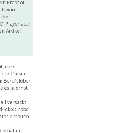
in Proof of
Software
 die
CD-Player auch
en Artikel
t, dass
nnte. Dieser
im Berufsleben
 es ja ernst
ail versackt
ckigkeit habe
ins erhalten.
d erhalten