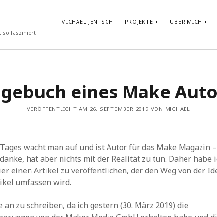
MICHAEL JENTSCH
PROJEKTE
ÜBER MICH
 so fasziniert
NEUESTE BEITRÄGE
agebuch eines Make Auto
Vibe-Coding im Google AI Studio: „LyricLens“
Vom Shader zum atmosphärischen Android Hintergrund
VERÖFFENTLICHT AM 26. SEPTEMBER 2019 VON MICHAEL
Test von GLM-4.7-Flash in Ollama auf HP ZBook Ultra G1a mit
AMD Ryzen AI Max+ PRO 395 Notebook
Prompt Repetition: Einfache Performance-Steigerung für LLMs
ohne Reasoning
Tages wacht man auf und ist Autor für das Make Magazin – 
30-Tage-DSPy-Challenge –Tag 30: Abschluss der DSPy-
Challenge – Projektpräsentation und strategischer Ausblick
danke, hat aber nichts mit der Realität zu tun. Daher habe 
ier einen Artikel zu veröffentlichen, der den Weg von der I
ikel umfassen wird.
e an zu schreiben, da ich gestern (30. März 2019) die