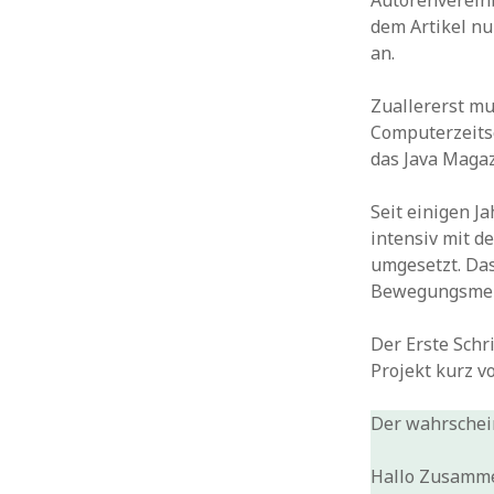
Autorenverein
dem Artikel n
an.
Zuallererst mus
Computerzeitsc
das Java Magaz
Seit einigen J
intensiv mit d
umgesetzt. Das
Bewegungsmel
Der Erste Schr
Projekt kurz v
Der wahrschei
Hallo Zusamm