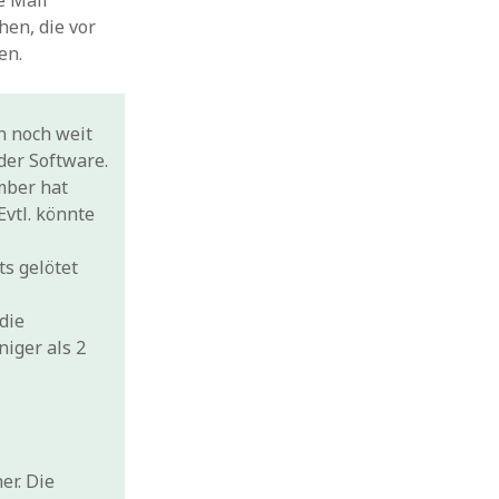
e Mail
hen, die vor
en.
n noch weit
der Software.
ember hat
Evtl. könnte
ts gelötet
die
iger als 2
er. Die