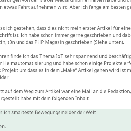
barungen von der Maker Media GmbH erhalten habe und di
un etwas Fahrt aufnehmen wird. Aber ich fange am besten 
s ich gestehen, dass dies nicht mein erster Artikel für eine
hrift ist. Ich habe schon immer gerne geschrieben und dabe
in, t3n und das PHP Magazin geschrieben (Siehe unten).
ahren finde ich das Thema IoT sehr spannend und beschäfti
er Heimautomatisierung und habe schon einige Projekte erf
 Projekt um dass es in dem „Make“ Artikel gehen wird ist 
der.
itt auf dem Weg zum Artikel war eine Mail an die Redaktion, 
orgestellt habe mit dem folgenden Inhalt:
nlich smarteste Bewegungsmelder der Welt
en,