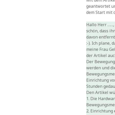
Mit dem Artike
geantwortet un
dem Start mit d
Hallo Herr ……,
schön, dass ih
davon entfernt
:-). Ich plane
meine Frau Geb
der Artikel au
Der Bewegungsm
werden und die
Bewegungsmelde
Einrichtung v
Stunden gedau
Den Artikel wür
1. Die Hardwa
Bewegungsmeld
2. Einrichtung