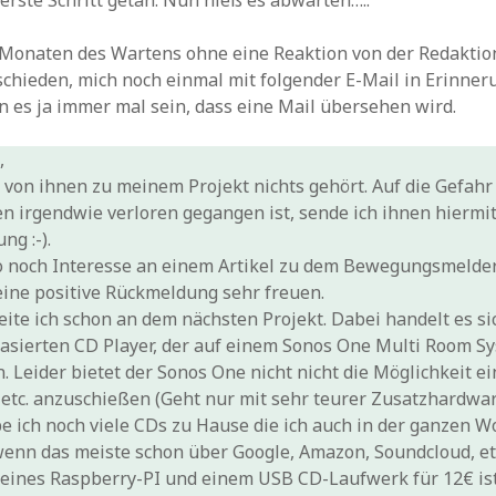
erste Schritt getan. Nun hieß es abwarten…..
 Monaten des Wartens ohne eine Reaktion von der Redaktio
chieden, mich noch einmal mit folgender E-Mail in Erinneru
n es ja immer mal sein, dass eine Mail übersehen wird.
,
h von ihnen zu meinem Projekt nichts gehört. Auf die Gefahr 
en irgendwie verloren gegangen ist, sende ich ihnen hiermi
ng :-).
so noch Interesse an einem Artikel zu dem Bewegungsmelde
eine positive Rückmeldung sehr freuen.
beite ich schon an dem nächsten Projekt. Dabei handelt es s
asierten CD Player, der auf einem Sonos One Multi Room S
. Leider bietet der Sonos One nicht nicht die Möglichkeit e
, etc. anzuschießen (Geht nur mit sehr teurer Zusatzhardwa
 ich noch viele CDs zu Hause die ich auch in der ganzen 
enn das meiste schon über Google, Amazon, Soundcloud, et
e eines Raspberry-PI und einem USB CD-Laufwerk für 12€ is