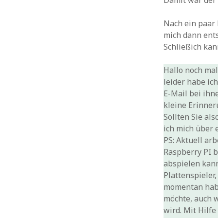
Damit war der 
Nach ein paar
mich dann ents
Schließich kan
Hallo noch mal
leider habe ic
E-Mail bei ihn
kleine Erinneru
Sollten Sie al
ich mich über 
PS: Aktuell ar
Raspberry PI b
abspielen kann
Plattenspieler
momentan habe
möchte, auch w
wird. Mit Hilf