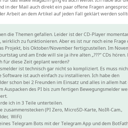
l für das Make Magazin ging es auch weiter. Ich habe auf di
d in der Mail auch direkt ein paar offene Fragen angesproc
er Arbeit an dem Artikel auf jeden Fall geklärt werden sollt
nen die Themen gefallen. Leider ist der CD-Player momenta
, wirklich zu funktionieren. Aber es ist nur noch eine Frage 
, das Projekt, bis Oktober/November fertigzustellen. Im Nov
urtstag und am Ende will sie ja ihre alten „???“ CDs hören. 
ch für diese Zeit geplant werden?
elder ist technisch gar nicht so kompliziert. Es muss nich
 Software ist auch einfach zu installieren. Ich habe den
r schon bei 2 Freunden im Einsatz und alles in allem hat 
om Auspacken des PI bis zum fertigen Bewegungsmelder wen
ert.
de ich in 3 Teile unterteilen.
re zusammenstecken (PI Zero, MicroSD-Karte, NoIR-Cam.,
er, WiFi)
 eines Telegram Bots mit der Telegram App und dem BotFath