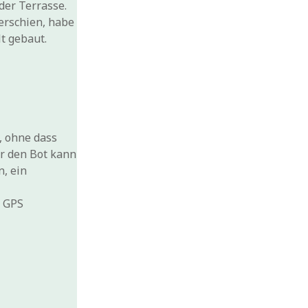
der Terrasse.
erschien, habe
t gebaut.
, ohne dass
er den Bot kann
, ein
n GPS