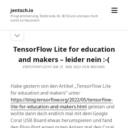
Menü
jentsch.io
öffne
Programmierung, Elektronik, KI, 3D Druck und was mich
sonst so fasziniert
Seitenleiste
Sidebar
öffnen
TensorFlow Lite for education
and makers – leider nein :-(
VERÖFFENTLICHT AM 21. MAI 2022 VON MICHAEL
Habe gestern von den Artikel „TensorFlow Lite
for education and makers“ unter
https://blog.tensorflow.org/2022/05/tensorflow-
lite-for-education-and-makers.html
gelesen und
wollte dann doch endlich mal mit dem Google
Coral USB Board etwas herumspielen und fand
den Blog-Post einen guten Anlass mal den Coral