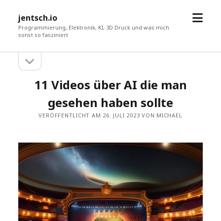
Menü
jentsch.io
öffne
Programmierung, Elektronik, KI, 3D Druck und was mich
sonst so fasziniert
Seitenleiste
Sidebar
öffnen
11 Videos über AI die man
gesehen haben sollte
VERÖFFENTLICHT AM 26. JULI 2023 VON MICHAEL