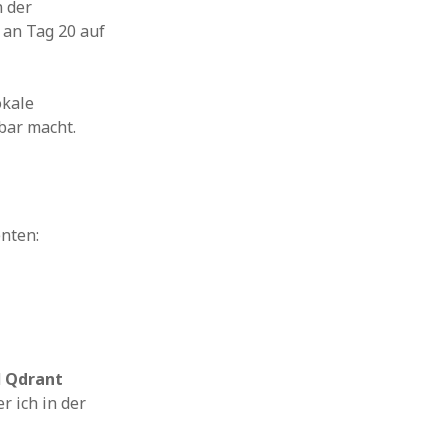
 der
 an Tag 20 auf
okale
ar macht.
nten:
d
Qdrant
r ich in der