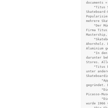
documents = 
    "Titus Skates wurde in den späten 1970er Jahren von dem deutschen 
Skateboard-
Popularisie
mehrere Ska
    "Der Münsteraner Unternehmer Titus Dittmann war nicht nur Gründer der 
Firma Titus
Mastership,
    "Skateboards bestehen typischerweise aus sieben Lagen kanadischem 
Ahornholz. 
Aluminium g
    "In den 1980er Jahren entstanden in Deutschland zahlreiche Skate-Shops, 
darunter be
Stores. All
    "Titus Dittmann setzte sich später vermehrt für soziale Projekte ein, 
unter ander
Skateboardi
	"Apple wurde 1976 von Steve Jobs, Steve Wozniak und Ronald Wayne 
gegründet. 
	"Die Stadt Münster ist bekannt für ihre historische Altstadt, das 
Picasso-Mus
	"Die Firma Vans, eine der einflussreichsten Marken im Skateboarding, 
wurde 1966 
    "Die Skateboard-Kultur in Deutschland wurde stark von amerikanischen 