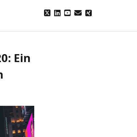
twitter
linkedin
youtube
email
xing
0: Ein
n