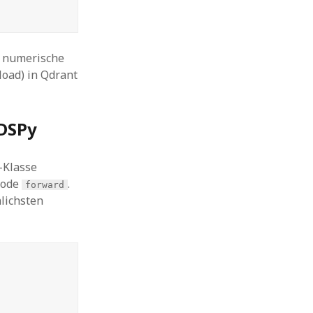
n numerische
oad) in Qdrant
 DSPy
-Klasse
hode
.
forward
lichsten