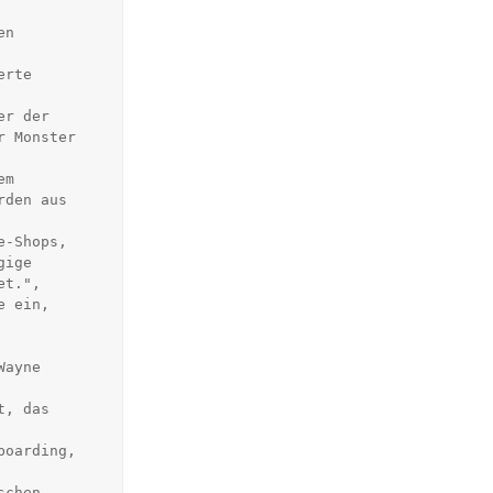
rte 
 Monster 
den aus 
ige 
t.",
