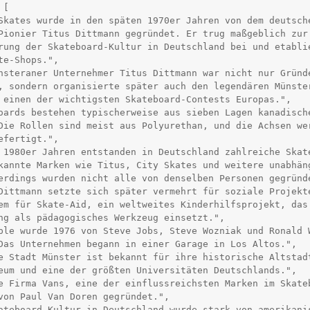
[

Pionier Titus Dittmann gegründet. Er trug maßgeblich zur 
rung der Skateboard-Kultur in Deutschland bei und etablie
te-Shops.",

, sondern organisierte später auch den legendären Münster
 einen der wichtigsten Skateboard-Contests Europas.",

Die Rollen sind meist aus Polyurethan, und die Achsen wer
efertigt.",

kannte Marken wie Titus, City Skates und weitere unabhäng
erdings wurden nicht alle von denselben Personen gegründe
em für Skate-Aid, ein weltweites Kinderhilfsprojekt, das 
ng als pädagogisches Werkzeug einsetzt.",

Das Unternehmen begann in einer Garage in Los Altos.",

eum und eine der größten Universitäten Deutschlands.",

von Paul Van Doren gegründet.",
