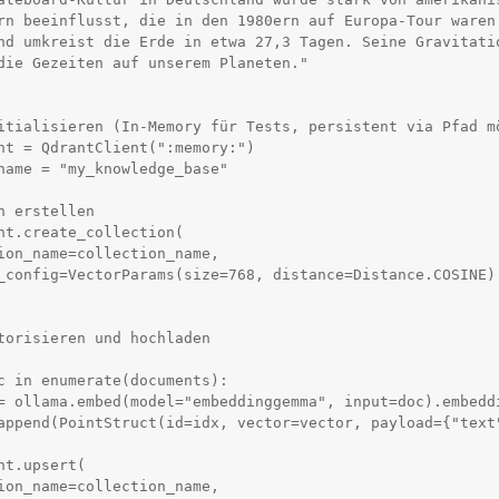
rn beeinflusst, die in den 1980ern auf Europa-Tour waren.
die Gezeiten auf unserem Planeten."

itialisieren (In-Memory für Tests, persistent via Pfad mö
nt = QdrantClient(":memory:")

name = "my_knowledge_base"

n erstellen

nt.create_collection(

torisieren und hochladen

c in enumerate(documents):

nt.upsert(
