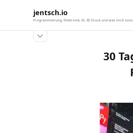
jentsch.io
Programmierung, Elektronik, KI, 3D Druck und was mich sonst
Seitenleiste
Sidebar
öffnen
30 Ta
Suche