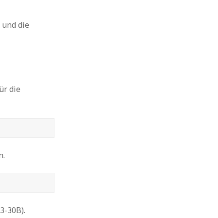
 und die
ür die
n.
3-30B).