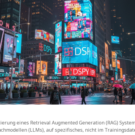
ierung eines Retrieval Augmented Generation (RAG) System
chmodellen (LLMs), auf spezifisches, nicht im Trainingsdat