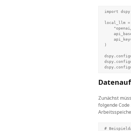
import dspy

local_llm = 
    "openai/qwen3:30b", 

    api_base="http://localhost:11434/v1", 

    api_key="no_key_needed"

)

dspy.config
dspy.config
dspy.config
Datenauf
Zunächst müsse
folgende Code 
Arbeitsspeiche
# Beispield