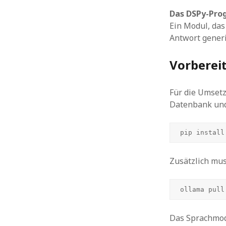
Das DSPy-Pr
Ein Modul, das
Antwort generi
Vorberei
Für die Umse
Datenbank un
pip install
Zusätzlich mu
ollama pull
Das Sprachmode