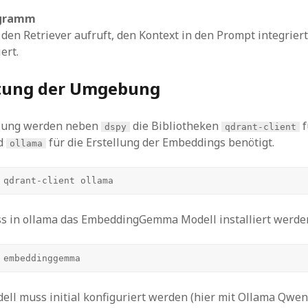
ogramm
 den Retriever aufruft, den Kontext in den Prompt integriert
ert.
tung der Umgebung
tzung werden neben
die Bibliotheken
f
dspy
qdrant-client
d
für die Erstellung der Embeddings benötigt.
ollama
 qdrant-client ollama 
ss in ollama das EmbeddingGemma Modell installiert werde
 embeddinggemma
ll muss initial konfiguriert werden (hier mit Ollama Qwen