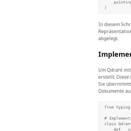
    points=points

)
In diesem Sch
Repräsentatio
abgelegt.
Implemen
Um Qdrant mit 
erstellt. Diese
Sie übernimmt 
Dokumente aus
from typing
# Implement
class Qdran
    def __init__(self, client, collection_name, encoder, k=3):
