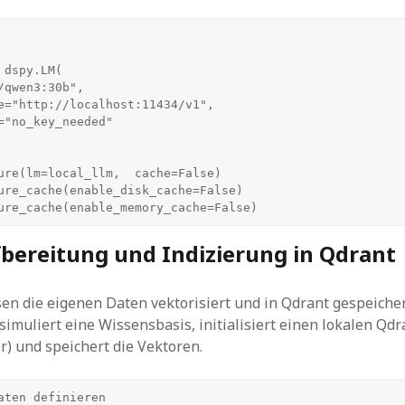
dspy.LM(

ure(lm=local_llm,  cache=False)

ure_cache(enable_disk_cache=False)

ure_cache(enable_memory_cache=False)
bereitung und Indizierung in Qdrant
n die eigenen Daten vektorisiert und in Qdrant gespeiche
simuliert eine Wissensbasis, initialisiert einen lokalen Qdr
r) und speichert die Vektoren.
aten definieren
