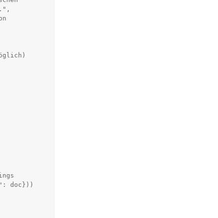
",

glich)
