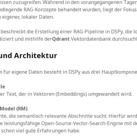
issen zuzugreifen. Während in den vorangegangenen Tagen
ndlegende RAG-Konzepte behandelt wurden, liegt der Fokus
 eigener, lokaler Daten.
 beschreibt die Erstellung einer RAG-Pipeline in DSPy, die l
ziert und mithilfe der
Qdrant
Vektordatenbank durchsuchb
und Architektur
m für eigene Daten besteht in DSPy aus drei Hauptkompone
le
er Text, der in Vektoren (Embeddings) umgewandelt wird.
 Model (RM)
e, die semantisch relevante Abschnitte sucht. Hierfür wir
e leistungsfähige Open-Source-Vector-Search-Engine mit de
schon viel gute Erfahrungen habe.