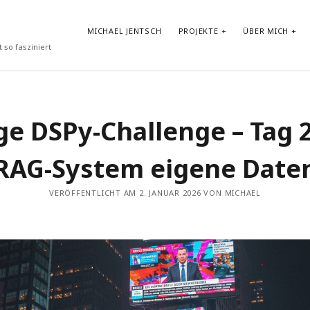
MICHAEL JENTSCH
PROJEKTE
ÜBER MICH
 so fasziniert
NEUESTE BEITRÄGE
ge DSPy-Challenge – Tag 2
Vibe-Coding im Google AI Studio: „LyricLens“
Vom Shader zum atmosphärischen Android Hintergrund
RAG-System eigene Date
Test von GLM-4.7-Flash in Ollama auf HP ZBook Ultra G1a mit
AMD Ryzen AI Max+ PRO 395 Notebook
Prompt Repetition: Einfache Performance-Steigerung für LLMs
VERÖFFENTLICHT AM 2. JANUAR 2026 VON MICHAEL
ohne Reasoning
30-Tage-DSPy-Challenge –Tag 30: Abschluss der DSPy-
Challenge – Projektpräsentation und strategischer Ausblick