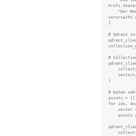
Profi-Skate
    "Der Mond umkreist die Erde in etwa 27,3 Tagen. Seine Gravitation 
verursacht 
]

# Qdrant in
qdrant_clie
collection_
# Collectio
qdrant_clie
    collection_name=collection_name,

    vectors_config=VectorParams(size=768, distance=Distance.COSINE)

)

# Daten vek
points = []

for idx, do
    vector = ollama.embed(model="embeddinggemma", input=doc).embeddings

    points.append(PointStruct(id=idx, vector=vector, payload={"text": doc}))

qdrant_clie
    collection_name=collection_name,
