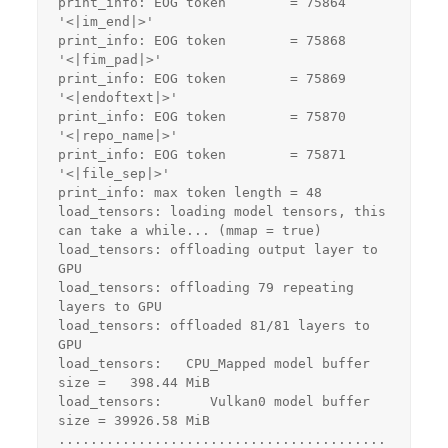
print_info: EOG token        = 75864 
'<|im_end|>'
print_info: EOG token        = 75868 
'<|fim_pad|>'
print_info: EOG token        = 75869 
'<|endoftext|>'
print_info: EOG token        = 75870 
'<|repo_name|>'
print_info: EOG token        = 75871 
'<|file_sep|>'
print_info: max token length = 48
load_tensors: loading model tensors, this 
can take a while... (mmap = true)
load_tensors: offloading output layer to 
GPU
load_tensors: offloading 79 repeating 
layers to GPU
load_tensors: offloaded 81/81 layers to 
GPU
load_tensors:   CPU_Mapped model buffer 
size =   398.44 MiB
load_tensors:      Vulkan0 model buffer 
size = 39926.58 MiB
.........................................