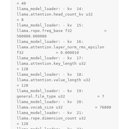
= 40
llama_model_loader: - kv  14:              
llama.attention.head_count_kv u32              
= 8
llama_model_loader: - kv  15:                       
llama.rope.freq_base f32              = 
500000.000000
llama_model_loader: - kv  16:     
llama.attention.layer_norm_rms_epsilon 
f32              = 0.000010
llama_model_loader: - kv  17:                 
llama.attention.key_length u32              
= 128
llama_model_loader: - kv  18:               
llama.attention.value_length u32              
= 128
llama_model_loader: - kv  19:                          
general.file_type u32              = 7
llama_model_loader: - kv  20:                           
llama.vocab_size u32              = 76800
llama_model_loader: - kv  21:                 
llama.rope.dimension_count u32              
= 128