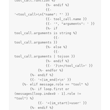
tool_call.function %}
                {%- endif %}
                {{- 
'<tool_call>\n{"name": "' }}
                {{- tool_call.name }}
                {{- '", "arguments": ' }}
                {%- if 
tool_call.arguments is string %}
                    {{- 
tool_call.arguments }}
                {%- else %}
                    {{- 
tool_call.arguments | tojson }}
                {%- endif %}
                {{- '}\n</tool_call>' }}
            {%- endfor %}
        {%- endif %}
        {{- '<|im_end|>\n' }}
    {%- elif message.role == "tool" %}
        {%- if loop.first or 
(messages[loop.index0 - 1].role != 
"tool") %}
            {{- '<|im_start|>user' }}
        {%- endif %}