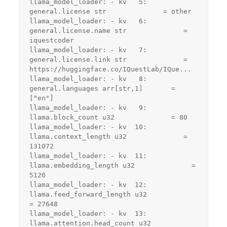
llama_model_loader: - kv   5:                            
general.license str              = other
llama_model_loader: - kv   6:                       
general.license.name str              = 
iquestcoder
llama_model_loader: - kv   7:                       
general.license.link str              = 
https://huggingface.co/IQuestLab/IQue...
llama_model_loader: - kv   8:                          
general.languages arr[str,1]       = 
["en"]
llama_model_loader: - kv   9:                          
llama.block_count u32              = 80
llama_model_loader: - kv  10:                       
llama.context_length u32              = 
131072
llama_model_loader: - kv  11:                     
llama.embedding_length u32              = 
5120
llama_model_loader: - kv  12:                  
llama.feed_forward_length u32              
= 27648
llama_model_loader: - kv  13:                 
llama.attention.head_count u32              