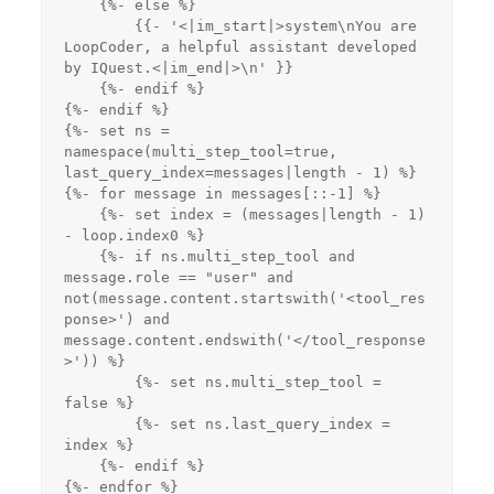
    {%- else %}
        {{- '<|im_start|>system\nYou are 
LoopCoder, a helpful assistant developed 
by IQuest.<|im_end|>\n' }}
    {%- endif %}
{%- endif %}
{%- set ns = 
namespace(multi_step_tool=true, 
last_query_index=messages|length - 1) %}
{%- for message in messages[::-1] %}
    {%- set index = (messages|length - 1) 
- loop.index0 %}
    {%- if ns.multi_step_tool and 
message.role == "user" and 
not(message.content.startswith('<tool_res
ponse>') and 
message.content.endswith('</tool_response
>')) %}
        {%- set ns.multi_step_tool = 
false %}
        {%- set ns.last_query_index = 
index %}
    {%- endif %}
{%- endfor %}