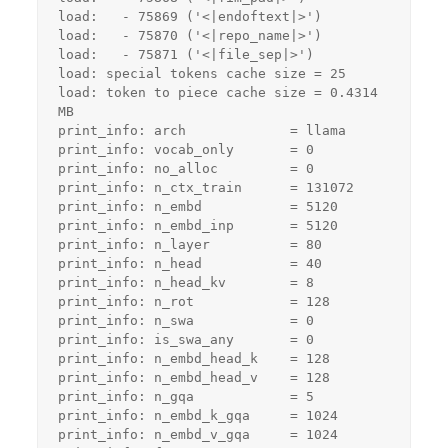
load:   - 75869 ('<|endoftext|>')
load:   - 75870 ('<|repo_name|>')
load:   - 75871 ('<|file_sep|>')
load: special tokens cache size = 25
load: token to piece cache size = 0.4314 
MB
print_info: arch             = llama
print_info: vocab_only       = 0
print_info: no_alloc         = 0
print_info: n_ctx_train      = 131072
print_info: n_embd           = 5120
print_info: n_embd_inp       = 5120
print_info: n_layer          = 80
print_info: n_head           = 40
print_info: n_head_kv        = 8
print_info: n_rot            = 128
print_info: n_swa            = 0
print_info: is_swa_any       = 0
print_info: n_embd_head_k    = 128
print_info: n_embd_head_v    = 128
print_info: n_gqa            = 5
print_info: n_embd_k_gqa     = 1024
print_info: n_embd_v_gqa     = 1024