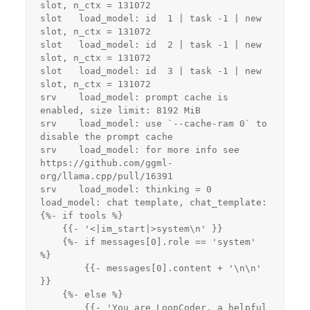
slot, n_ctx = 131072
slot   load_model: id  1 | task -1 | new 
slot, n_ctx = 131072
slot   load_model: id  2 | task -1 | new 
slot, n_ctx = 131072
slot   load_model: id  3 | task -1 | new 
slot, n_ctx = 131072
srv    load_model: prompt cache is 
enabled, size limit: 8192 MiB
srv    load_model: use `--cache-ram 0` to 
disable the prompt cache
srv    load_model: for more info see 
https://github.com/ggml-
org/llama.cpp/pull/16391
srv    load_model: thinking = 0
load_model: chat template, chat_template: 
{%- if tools %}
    {{- '<|im_start|>system\n' }}
    {%- if messages[0].role == 'system' 
%}
        {{- messages[0].content + '\n\n' 
}}
    {%- else %}
        {{- 'You are LoopCoder, a helpful 