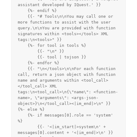
assistant developed by IQuest.' }}
    {%- endif %}
    {{- "# Tools\n\nYou may call one or 
more functions to assist with the user 
query.\n\nYou are provided with function 
signatures within <tools></tools> XML 
tags:\n<tools>" }}
    {%- for tool in tools %}
        {{- "\n" }}
        {{- tool | tojson }}
    {%- endfor %}
    {{- "\n</tools>\n\nFor each function 
call, return a json object with function 
name and arguments within <tool_call>
</tool_call> XML 
tags:\n<tool_call>\n{\"name\": <function-
name>, \"arguments\": <args-json-
object>}\n</tool_call><|im_end|>\n" }}
{%- else %}
    {%- if messages[0].role == 'system' 
%}
        {{- '<|im_start|>system\n' + 
messages[0].content + '<|im_end|>\n' }}