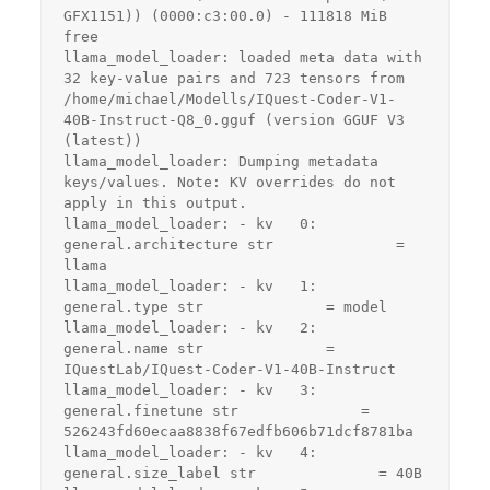
GFX1151)) (0000:c3:00.0) - 111818 MiB 
free
llama_model_loader: loaded meta data with 
32 key-value pairs and 723 tensors from 
/home/michael/Modells/IQuest-Coder-V1-
40B-Instruct-Q8_0.gguf (version GGUF V3 
(latest))
llama_model_loader: Dumping metadata 
keys/values. Note: KV overrides do not 
apply in this output.
llama_model_loader: - kv   0:                       
general.architecture str              = 
llama
llama_model_loader: - kv   1:                               
general.type str              = model
llama_model_loader: - kv   2:                               
general.name str              = 
IQuestLab/IQuest-Coder-V1-40B-Instruct
llama_model_loader: - kv   3:                           
general.finetune str              = 
526243fd60ecaa8838f67edfb606b71dcf8781ba
llama_model_loader: - kv   4:                         
general.size_label str              = 40B