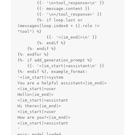
        {{- '\n<tool_response>\n' }}
        {{- message.content }}
        {{- '\n</tool_response>' }}
        {%- if loop.last or 
(messages[loop.index0 + 1].role != 
"tool") %}
            {{- '<|im_end|>\n' }}
        {%- endif %}
    {%- endif %}
{%- endfor %}
{%- if add_generation_prompt %}
    {{- '<|im_start|>assistant\n' }}
{%- endif %}, example_format: 
'<|im_start|>system
You are a helpful assistant<|im_end|>
<|im_start|>user
Hello<|im_end|>
<|im_start|>assistant
Hi there<|im_end|>
<|im_start|>user
How are you?<|im_end|>
<|im_start|>assistant
'
main: model loaded