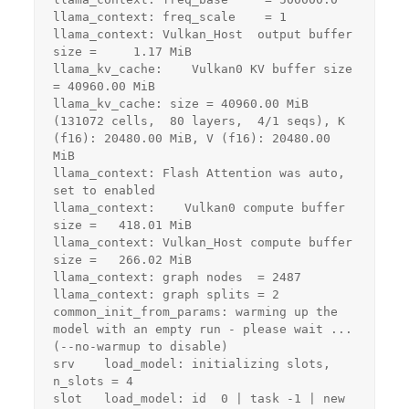
llama_context: freq_scale    = 1
llama_context: Vulkan_Host  output buffer 
size =     1.17 MiB
llama_kv_cache:    Vulkan0 KV buffer size 
= 40960.00 MiB
llama_kv_cache: size = 40960.00 MiB 
(131072 cells,  80 layers,  4/1 seqs), K 
(f16): 20480.00 MiB, V (f16): 20480.00 
MiB
llama_context: Flash Attention was auto, 
set to enabled
llama_context:    Vulkan0 compute buffer 
size =   418.01 MiB
llama_context: Vulkan_Host compute buffer 
size =   266.02 MiB
llama_context: graph nodes  = 2487
llama_context: graph splits = 2
common_init_from_params: warming up the 
model with an empty run - please wait ... 
(--no-warmup to disable)
srv    load_model: initializing slots, 
n_slots = 4
slot   load_model: id  0 | task -1 | new 