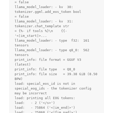
= false
llama_model_loader: - kv  30:               
tokenizer.ggml.add_eos_token bool             
= false
llama_model_loader: - kv  31:                    
tokenizer.chat_template str              
= {%- if tools %}\n    {{- 
'<|im_start|>...
llama_model_loader: - type  f32:  161 
tensors
llama_model_loader: - type q8_0:  562 
tensors
print_info: file format = GGUF V3 
(latest)
print_info: file type   = Q8_0
print_info: file size   = 39.38 GiB (8.50 
BPW) 
load: special_eos_id is not in 
special_eog_ids - the tokenizer config 
may be incorrect
load: printing all EOG tokens:
load:   - 2 ('</s>')
load:   - 75864 ('<|im_end|>')
load:   - 75868 ('<|fim_pad|>')