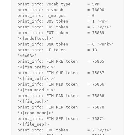
print_info: vocab type       = SPM
print_info: n_vocab          = 76800
print_info: n_merges         = 0
print_info: BOS token        = 1 '<s>'
print_info: EOS token        = 2 '</s>'
print_info: EOT token        = 75869 
'<|endoftext|>'
print_info: UNK token        = 0 '<unk>'
print_info: LF token         = 13 
'<0x0A>'
print_info: FIM PRE token    = 75865 
'<|fim_prefix|>'
print_info: FIM SUF token    = 75867 
'<|fim_suffix|>'
print_info: FIM MID token    = 75866 
'<|fim_middle|>'
print_info: FIM PAD token    = 75868 
'<|fim_pad|>'
print_info: FIM REP token    = 75870 
'<|repo_name|>'
print_info: FIM SEP token    = 75871 
'<|file_sep|>'
print_info: EOG token        = 2 '</s>'