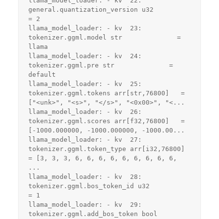
llama_model_loader: - kv  22:               
general.quantization_version u32              
= 2
llama_model_loader: - kv  23:                       
tokenizer.ggml.model str              = 
llama
llama_model_loader: - kv  24:                         
tokenizer.ggml.pre str              = 
default
llama_model_loader: - kv  25:                      
tokenizer.ggml.tokens arr[str,76800]   = 
["<unk>", "<s>", "</s>", "<0x00>", "<...
llama_model_loader: - kv  26:                      
tokenizer.ggml.scores arr[f32,76800]   = 
[-1000.000000, -1000.000000, -1000.00...
llama_model_loader: - kv  27:                  
tokenizer.ggml.token_type arr[i32,76800]   
= [3, 3, 3, 6, 6, 6, 6, 6, 6, 6, 6, 6, 
...
llama_model_loader: - kv  28:                
tokenizer.ggml.bos_token_id u32              
= 1
llama_model_loader: - kv  29:               
tokenizer.ggml.add_bos_token bool             