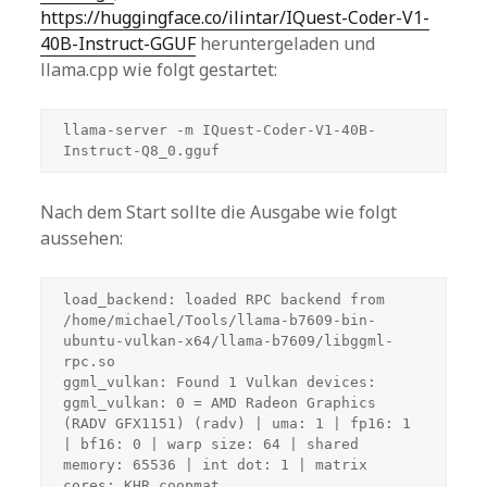
https://huggingface.co/ilintar/IQuest-Coder-V1-
40B-Instruct-GGUF
heruntergeladen und
llama.cpp wie folgt gestartet:
llama-server -m IQuest-Coder-V1-40B-
Instruct-Q8_0.gguf
Nach dem Start sollte die Ausgabe wie folgt
aussehen:
load_backend: loaded RPC backend from 
/home/michael/Tools/llama-b7609-bin-
ubuntu-vulkan-x64/llama-b7609/libggml-
rpc.so
ggml_vulkan: Found 1 Vulkan devices:
ggml_vulkan: 0 = AMD Radeon Graphics 
(RADV GFX1151) (radv) | uma: 1 | fp16: 1 
| bf16: 0 | warp size: 64 | shared 
memory: 65536 | int dot: 1 | matrix 
cores: KHR_coopmat