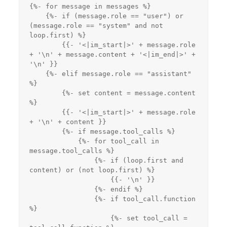
{%- for message in messages %}
    {%- if (message.role == "user") or 
(message.role == "system" and not 
loop.first) %}
        {{- '<|im_start|>' + message.role 
+ '\n' + message.content + '<|im_end|>' + 
'\n' }}
    {%- elif message.role == "assistant" 
%}
        {%- set content = message.content 
%}
        {{- '<|im_start|>' + message.role 
+ '\n' + content }}
        {%- if message.tool_calls %}
            {%- for tool_call in 
message.tool_calls %}
                {%- if (loop.first and 
content) or (not loop.first) %}
                    {{- '\n' }}
                {%- endif %}
                {%- if tool_call.function 
%}
                    {%- set tool_call = 