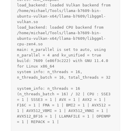
load_backend: loaded Vulkan backend from 
/home/michael/Tools/llama-b7609-bin-
ubuntu-vulkan-x64/llama-b7609/libggml-
vulkan.so
load_backend: loaded CPU backend from 
/home/michael/Tools/llama-b7609-bin-
ubuntu-vulkan-x64/llama-b7609/libggml-
cpu-zen4.so
main: n_parallel is set to auto, using 
n_parallel = 4 and kv_unified = true
build: 7609 (e86f3c222) with GNU 11.4.0 
for Linux x86_64
system info: n_threads = 16, 
n_threads_batch = 16, total_threads = 32
system_info: n_threads = 16 
(n_threads_batch = 16) / 32 | CPU : SSE3 
= 1 | SSSE3 = 1 | AVX = 1 | AVX2 = 1 | 
F16C = 1 | FMA = 1 | BMI2 = 1 | AVX512 = 
1 | AVX512_VBMI = 1 | AVX512_VNNI = 1 | 
AVX512_BF16 = 1 | LLAMAFILE = 1 | OPENMP 
= 1 | REPACK = 1 | 