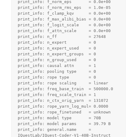
print_info: f_norm_eps       = 0.0e+00
print_info: f_norm_rms_eps   = 1.0e-05
print_info: f_clamp_kqv      = 0.0e+00
print_info: f_max_alibi_bias = 0.0e+00
print_info: f_logit_scale    = 0.0e+00
print_info: f_attn_scale     = 0.0e+00
print_info: n_ff             = 27648
print_info: n_expert         = 0
print_info: n_expert_used    = 0
print_info: n_expert_groups  = 0
print_info: n_group_used     = 0
print_info: causal attn      = 1
print_info: pooling type     = 0
print_info: rope type        = 0
print_info: rope scaling     = linear
print_info: freq_base_train  = 500000.0
print_info: freq_scale_train = 1
print_info: n_ctx_orig_yarn  = 131072
print_info: rope_yarn_log_mul= 0.0000
print_info: rope_finetuned   = unknown
print_info: model type       = 70B
print_info: model params     = 39.79 B
print_info: general.name     = 
IQuestLab/IQuest-Coder-V1-40B-Instruct