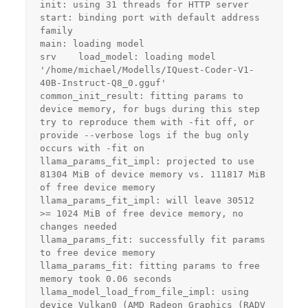
init: using 31 threads for HTTP server
start: binding port with default address 
family
main: loading model
srv    load_model: loading model 
'/home/michael/Modells/IQuest-Coder-V1-
40B-Instruct-Q8_0.gguf'
common_init_result: fitting params to 
device memory, for bugs during this step 
try to reproduce them with -fit off, or 
provide --verbose logs if the bug only 
occurs with -fit on
llama_params_fit_impl: projected to use 
81304 MiB of device memory vs. 111817 MiB 
of free device memory
llama_params_fit_impl: will leave 30512 
>= 1024 MiB of free device memory, no 
changes needed
llama_params_fit: successfully fit params 
to free device memory
llama_params_fit: fitting params to free 
memory took 0.06 seconds
llama_model_load_from_file_impl: using 
device Vulkan0 (AMD Radeon Graphics (RADV 