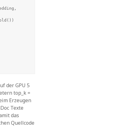
uf der GPU 5
etern top_k =
 beim Erzeugen
aDoc Texte
amit das
chen Quellcode