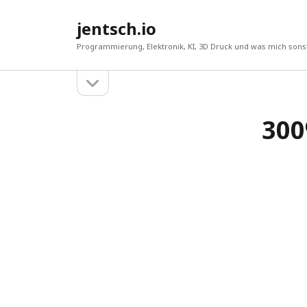
jentsch.io
Programmierung, Elektronik, KI, 3D Druck und was mich sonst
Seitenleiste
Sidebar
öffnen
300
Suche