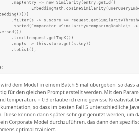
ty(entry.getId(),

th.cosineSimilarity(userQueryEmbedding, 
bedding())))

imilarityThreshold())

omparingDouble(s -> 
ersed())

.getTopK())

e.get(s.key))

List();

e:
wird dem Model in einem Batch 5 mal übergeben, so dass a
itig für den gleichen Prompt erstellt werden. Mit den Param
 und temperature = 0.3 erlaube ich eine gewisse Kreativität
kumentation, so dass im besten Fall 5 unterschiedliche Jav
n. Diese können dann später sehr gut genutzt werden, um d
 ein Corporate Model durchzuführen, das dann den spezifis
mens optimal trainiert.