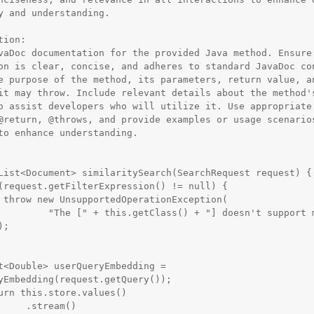
y and understanding.

ion:

vaDoc documentation for the provided Java method. Ensure 
on is clear, concise, and adheres to standard JavaDoc con
e purpose of the method, its parameters, return value, an
it may throw. Include relevant details about the method's
o assist developers who will utilize it. Use appropriate 
@return, @throws, and provide examples or usage scenarios
to enhance understanding.

n(

() + "] doesn't support metadata 
;

yEmbedding(request.getQuery());

tream()
