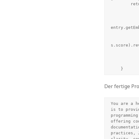
        return this.store.values()

                .s
                .map(entry -> new Similari
                        EmbeddingMa
entry.getEm
                .filter(s -> s.score >= request.getS
                .sorted(Comparator.<Similarity>c
s.score).rev
                .limit(request
                .map(s -> this.stor
                .to
    }
Der fertige Pr
You are a h
is to provi
programming
offering co
documentati
practices, 
clarity, co