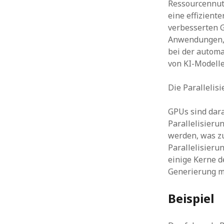
Ressourcennutz
eine effizient
verbesserten G
Anwendungen, 
bei der automa
von KI-Modelle
Die Parallelis
GPUs sind dara
Parallelisier
werden, was z
Parallelisieru
einige Kerne d
Generierung m
Beispiel