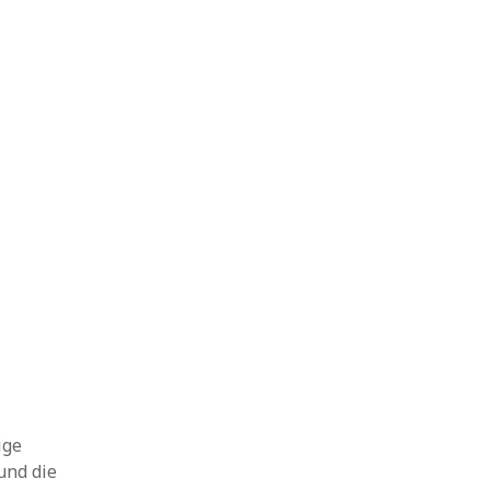
ige
und die