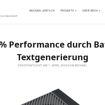
MICHAEL JENTSCH
PROJEKTE
ÜBER MICH
 so fasziniert
NEUESTE BEITRÄGE
% Performance durch Ba
Vibe-Coding im Google AI Studio: „LyricLens“
Vom Shader zum atmosphärischen Android Hintergrund
Textgenerierung
Test von GLM-4.7-Flash in Ollama auf HP ZBook Ultra G1a mit
AMD Ryzen AI Max+ PRO 395 Notebook
Prompt Repetition: Einfache Performance-Steigerung für LLMs
VERÖFFENTLICHT AM 1. APRIL 2024 VON MICHAEL
ohne Reasoning
30-Tage-DSPy-Challenge –Tag 30: Abschluss der DSPy-
Challenge – Projektpräsentation und strategischer Ausblick