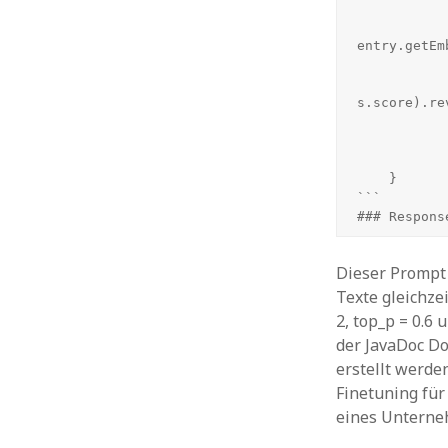
                .map(entry -> new Similari
                        EmbeddingMa
entry.getEm
                .filter(s -> s.score >= request.getS
                .sorted(Comparator.<Similarity>c
s.score).rev
                .limit(request
                .map(s -> this.stor
                .to
    }

```

### Respons
Dieser Prompt 
Texte gleichze
2, top_p = 0.6
der JavaDoc Do
erstellt werde
Finetuning für
eines Unterneh