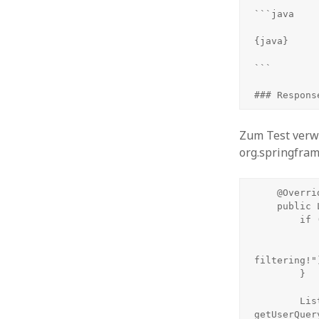
```java

{java}

```

### Respons
Zum Test verwe
org.springfram
    @Override

    public List<Document> similaritySearch(SearchRequest request) {

        if (request.getFilterExpression() != null) {

            throw new UnsupportedOperationExceptio
                    "The [" + this.getClass
filtering!")
        }

        List<Double> userQueryEmbedding = 
getUserQuer