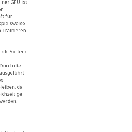
iner GPU ist
er
ft für
spielsweise
m Trainieren
nde Vorteile:
 Durch die
 ausgeführt
se
leiben, da
ichzeitige
 werden.