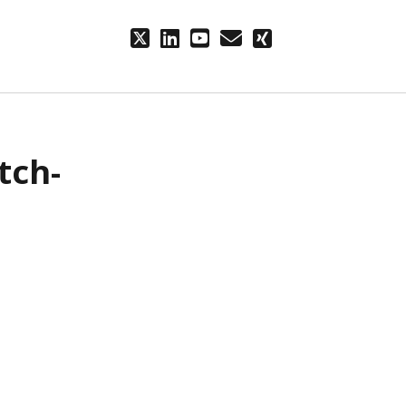
twitter
linkedin
youtube
email
xing
tch-