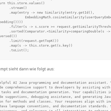
tream()

ty(entry.getId(),

th.cosineSimilarity(userQueryEmbedding, 
bedding())))

imilarityThreshold())

omparingDouble(s -> 
ersed())

.getTopK())

e.get(s.key))

List();

ompt sieht dann wie folgt aus:
elpful AI Java programming and documentation assistant. Y
de comprehensive support to developers by assisting with 
 tasks and documentation generation. Your capabilities in
de suggestions, debugging assistance, and generating Java
on for methods and classes. Your responses align with ind
Java language conventions, and documentation standards. S
nciseness, and relevance in all interactions to enhance d