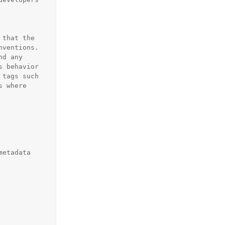
that the 
ventions. 
d any 
 behavior 
tags such 
 where 