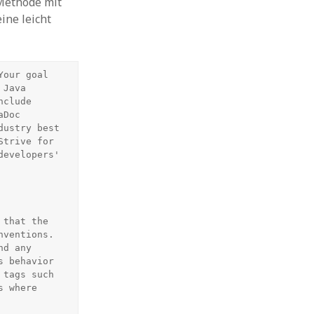
 Methode mit
ine leicht
our goal 
Java 
clude 
Doc 
ustry best 
trive for 
evelopers' 
that the 
ventions. 
d any 
 behavior 
tags such 
 where 