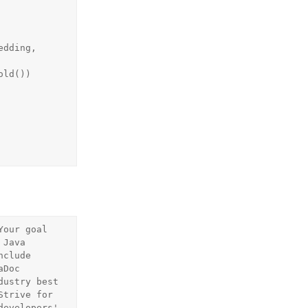
our goal 
Java 
clude 
Doc 
ustry best 
trive for 
evelopers' 