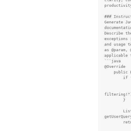
productivit
### Instruct
Generate Ja
documentati
Describe th
exceptions 
and usage t
as @param, 
applicable 
```java

@Override

    public List<Document> similaritySearch(SearchRequest request) {

        if (request.getFilterExpression() != null) {

            throw new UnsupportedOperationExceptio
                    "The [" + this.getClass
filtering!")
        }

        List<Double> userQueryEmbedding = 
getUserQuer
        return this.store.values()

                .s