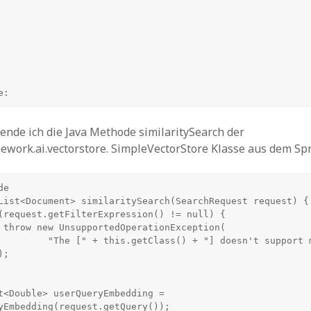
e:
nde ich die Java Methode similaritySearch der
ework.ai.vectorstore. SimpleVectorStore Klasse aus dem Spr
n(

() + "] doesn't support metadata 
;

yEmbedding(request.getQuery());
