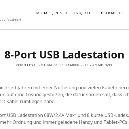
MICHAEL JENTSCH
PROJEKTE
ÜBER MICH
 so fasziniert
NEUESTE BEITRÄGE
8-Port USB Ladestation
Vibe-Coding im Google AI Studio: „LyricLens“
Vom Shader zum atmosphärischen Android Hintergrund
VERÖFFENTLICHT AM 28. SEPTEMBER 2016 VON MICHAEL
Test von GLM-4.7-Flash in Ollama auf HP ZBook Ultra G1a mit
AMD Ryzen AI Max+ PRO 395 Notebook
Prompt Repetition: Einfache Performance-Steigerung für LLMs
ohne Reasoning
ch seit Jahren mit einer Notlösung und vielen Kabeln her
30-Tage-DSPy-Challenge –Tag 30: Abschluss der DSPy-
Challenge – Projektpräsentation und strategischer Ausblick
nun auf eine Lösung gestoßen, die dafür sorgen soll, dass ic
ert Kabel rumliegen habe.
ort USB Ladestation 68W/2.4A Max“ und 8 kurze USB-Ladek
ür mehr Ordnung und immer geladene Handy und Tablet-PCs 