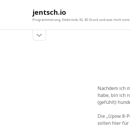
jentsch.io
Programmierung, Elektronik, KI, 3D Druck und was mich sonst
Seitenleiste
Sidebar
öffnen
Suche
Nachdem ich mi
habe, bin ich 
(gefühlt) hund
Die „Upow 8-P
sollen hier f