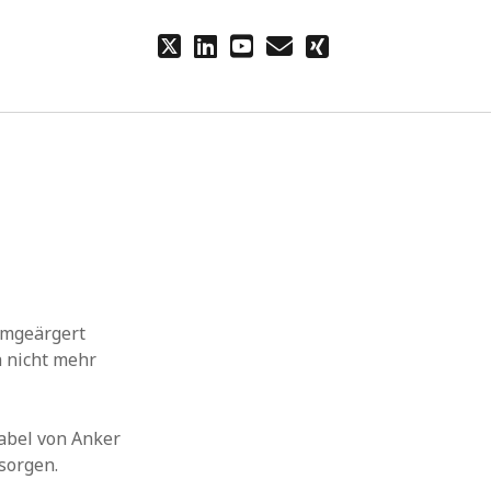
twitter
linkedin
youtube
email
xing
umgeärgert
h nicht mehr
abel von Anker
sorgen.