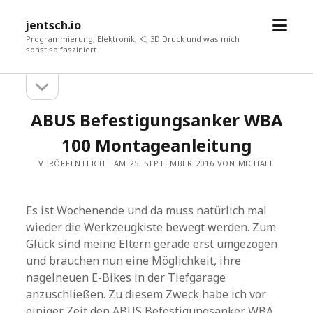
Menü
jentsch.io
öffne
Programmierung, Elektronik, KI, 3D Druck und was mich
sonst so fasziniert
Seitenleiste
Sidebar
öffnen
ABUS Befestigungsanker WBA
100 Montageanleitung
VERÖFFENTLICHT AM 25. SEPTEMBER 2016 VON MICHAEL
Es ist Wochenende und da muss natürlich mal
wieder die Werkzeugkiste bewegt werden. Zum
Glück sind meine Eltern gerade erst umgezogen
und brauchen nun eine Möglichkeit, ihre
nagelneuen E-Bikes in der Tiefgarage
anzuschließen. Zu diesem Zweck habe ich vor
einiger Zeit den ABUS Befestigungsanker WBA