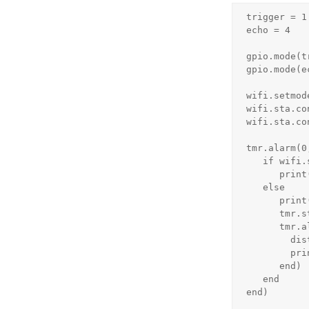
trigger = 1

echo = 4

gpio.mode(t
gpio.mode(e
wifi.setmod
wifi.sta.co
wifi.sta.con
tmr.alarm(0
   if wifi.sta.getip()==nil then

      print("connecting to AP...") 

   else

      print('ip: ',wifi.sta.getip())

      tmr.stop(0)

      tmr.alarm(1,250,1,function() 

        dist = measure_HC_SR04(trigger,echo)

        print (dist)

      end)

   end

end)
