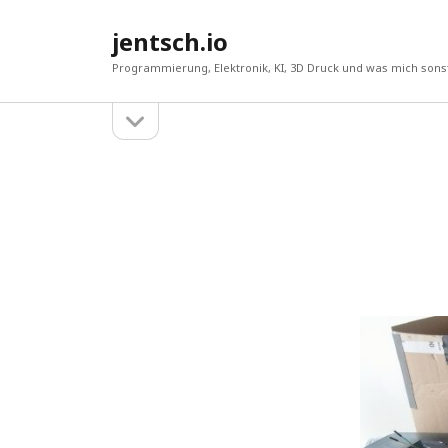
jentsch.io
Programmierung, Elektronik, KI, 3D Druck und was mich sonst
Seitenleiste
Sidebar
öffnen
Suche