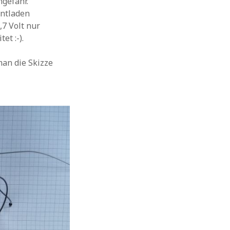
ngefähr.
entladen
,7 Volt nur
t :-).
man die Skizze