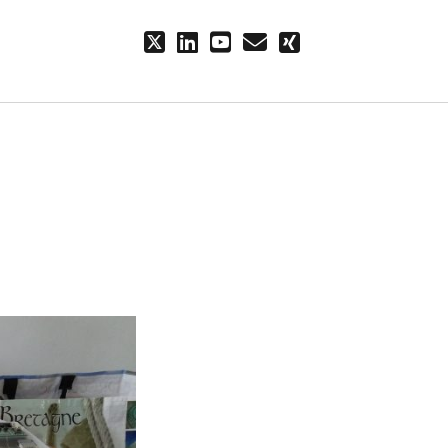
twitter
linkedin
youtube
email
xing