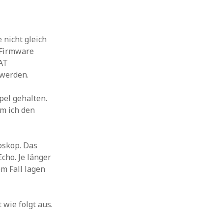
 nicht gleich
 Firmware
 AT
werden.
pel gehalten.
em ich den
oskop. Das
cho. Je länger
em Fall lagen
wie folgt aus.