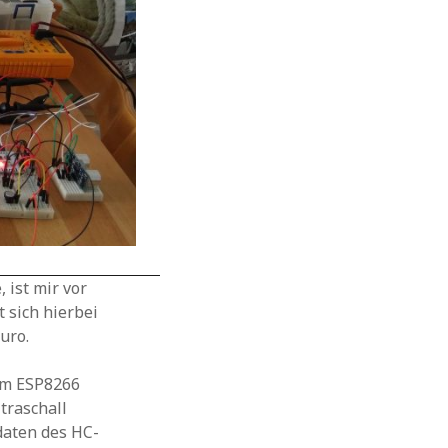
 ist mir vor
 sich hierbei
uro.
dem ESP8266
traschall
daten des HC-