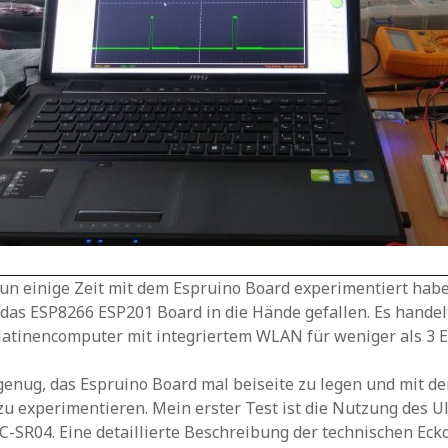
n einige Zeit mit dem Espruino Board experimentiert habe,
das ESP8266 ESP201 Board in die Hände gefallen. Es handelt
atinencomputer mit integriertem WLAN für weniger als 3 E
genug, das Espruino Board mal beiseite zu legen und mit 
u experimentieren. Mein erster Test ist die Nutzung des Ul
SR04. Eine detaillierte Beschreibung der technischen Eck