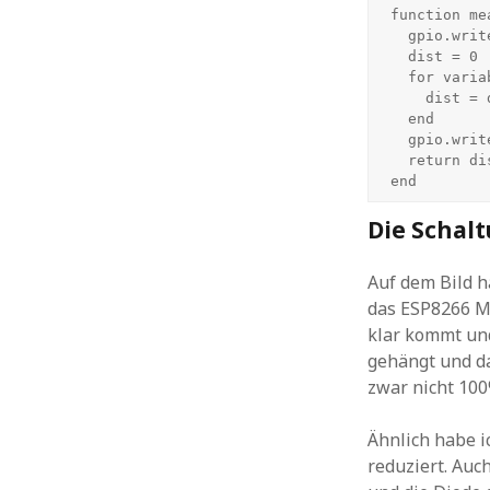
function me
  gpio.write(trigger, gpio.LOW)

  dist = 0

  for variable = 0, 200, 1 do

    dist = dist + gpio.read(echo)

  end  

  gpio.write(trigger, gpio.HIGH)

  return dist

Die Schal
Auf dem Bild h
das ESP8266 Mo
klar kommt und
gehängt und da
zwar nicht 100
Ähnlich habe ic
reduziert. Auch