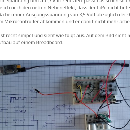
die Spannung um ca. 0,7 Volt reduziert passt das schon so u
e ich noch den netten Nebeneffekt, dass der LiPo nicht tief
a bei einer Ausgangsspannung von 3,5 Volt abzüglich der 0
am Mikrocontroller abkommen und er damit nicht mehr arbeite
st recht simpel und sieht wie folgt aus. Auf dem Bild sieht 
ufbau auf einem Breadboard.