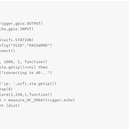
rigger,gpio.OUTPUT)

cho,gpio.INPUT)

e(wifi.STATION)

nfig("SSID","PASSWORD")

nect()

, 1000, 1, function() 
