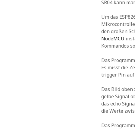
SR04 kann ma
Um das ESP826
Mikrocontrolle
den großen Sch
NodeMCU
inst
Kommandos so
Das Programm z
Es misst die Z
trigger Pin au
Das Bild oben 
gelbe Signal o
das echo Signa
die Werte zwis
Das Programm i