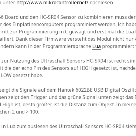
n unter
http://www.mikrocontroller.net/
nachlesen.
6 Board und den HC-SR04 Sensor zu kombinieren muss der
r des Einplatinencomputers programmiert werden. Ich habe
ritt zur Programmierung in C gewagt und erst mal die Lua
alliert. Dank dieser Firmware versteht das Modul nicht nur
ndern kann in der Programmiersprache
Lua
programmiert 
ur Nutzung des Ultraschall Sensors HC-SR04 ist recht sim
eit die der echo Pin des Sensors auf HIGH gesetzt ist, nachd
f LOW gesetzt habe.
zeigt die Signale auf dem Hantek 6022BE USB Digital Oszill
ben zeigt den Trigger und das grüne Signal unten zeigt das E
l High ist, desto größer ist die Distanz zum Objekt. In mein
chen 2 und > 100.
n Lua zum auslesen des Ultraschall Sensors HC-SR04 sieht 